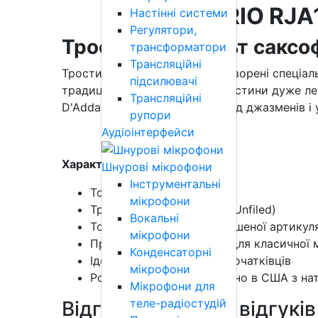
D'ADDARIO RJA1
Настінні системи
Регулятори,
Тростина для альт саксо
трансформатори
Трансляційні
Тростини Rico by D'Addario створені спеціал
підсилювачі
традиційній формі зрізу ці тростини дуже л
Трансляційні
D'Addario дуже популярні серед джазменів і 
рупори
Аудіоінтерфейси
Характеристики:
Шнурові мікрофони
Інструментальні
Товщина 3.0
мікрофони
Традиційна форма зрізу (Unfiled)
Вокальні
Тонкий профіль для поліпшеної артикуляц
мікрофони
Прекрасно підходять як для класичної м
Конденсаторні
Ідеальні для музикантів початківців
мікрофони
Розроблено та виготовлено в США з нат
Мікрофони для
теле-радіостудій
Відгуки клієнтів
0 відгуків