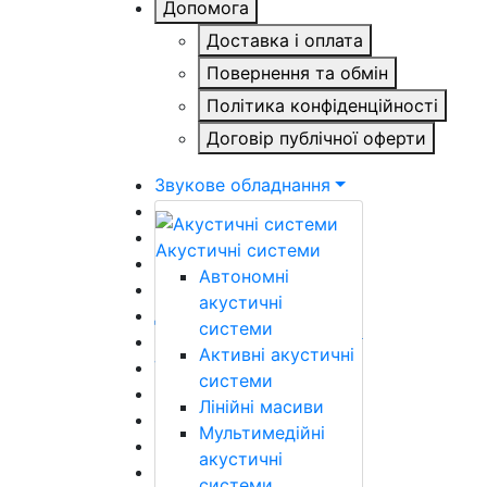
Допомога
Доставка і оплата
Повернення та обмін
Політика конфіденційності
Договір публічної оферти
Звукове обладнання
Гітари
Гітарне обладнання
Акустичні системи
Гітарні аксесуари
Автономні
Клавішні інструменти
акустичні
Духові інструменти
системи
Смичкові інструменти
Активні акустичні
Ударні інструменти
системи
Етнічні інструменти
Лінійні масиви
Світлове обладнання
Мультимедійні
Відеообладнання
акустичні
Сцена
системи