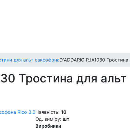
стини для альт саксофона
D'ADDARIO RJA1030 Тростина д
30 Тростина для альт 
Наявність:
10
Од. виміру:
шт
Виробники