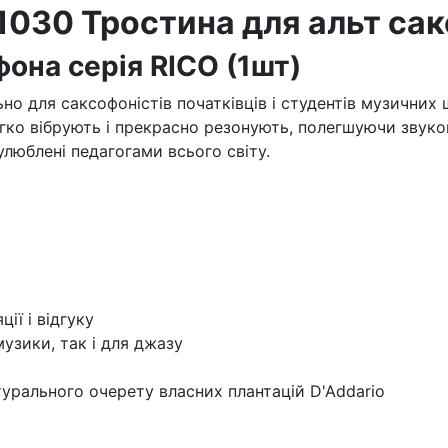
030 Тростина для альт сак
фона серія RICO (1шт)
ьно для саксофоністів початківців і студентів музичних
егко вібрують і прекрасно резонують, полегшуючи звук
улюблені педагогами всього світу.
ії і відгуку
узики, так і для джазу
урального очерету власних плантацій D'Addario