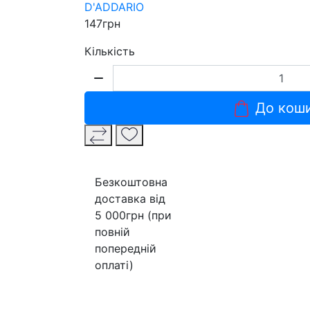
D'ADDARIO
147грн
Кількість
До кош
Безкоштовна
доставка від
5 000грн (при
повній
попередній
оплаті)