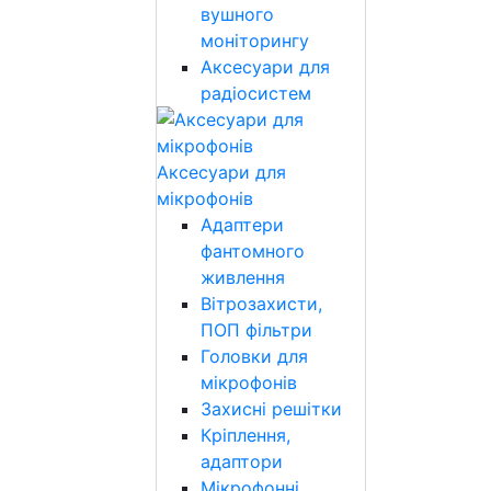
вушного
моніторингу
Аксесуари для
радіосистем
Аксесуари для
мікрофонів
Адаптери
фантомного
живлення
Вітрозахисти,
ПОП фільтри
Головки для
мікрофонів
Захисні решітки
Кріплення,
адаптори
Мікрофонні