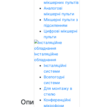
мікшерних пультів
Аналогові
мікшерні пульти
Мікшерні пульти з
підсиленням
Цифрові мікшерні
пульти
Інсталяційне
обладнання
Інсталяційні
системи
Всепогодні
системи
Для монтажу в
стелю
Конференційні
Опис
мікрофони