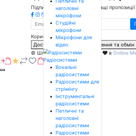
Петличні та
Підписатись на розсилку
Кращі пропозиції 
наголовні
мікрофони
Студійні
мікрофони
Корисна інформація
Мікрофони для
відео
Доставка і оплата
Повернення та обмін
© Шлягер 2026
Розроблено з
в
Online M
Радіосистеми
Вокальні
радіосистеми
Радіосистеми для
стрімінгу
Інструментальні
радіосистеми
Петличні та
наголовні
радіосистеми
Радіосистеми