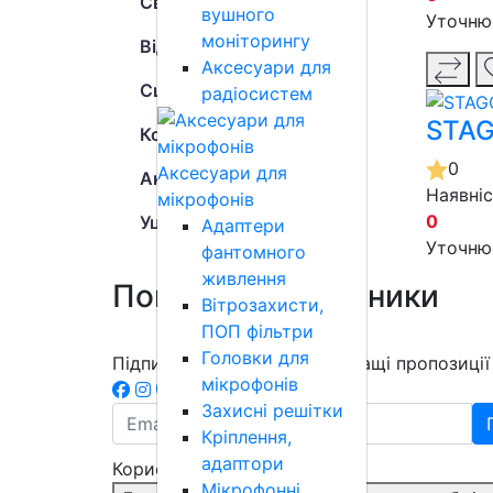
Світлове обладнання
вушного
Уточню
моніторингу
Відеообладнання
Аксесуари для
Сцена
радіосистем
STAG
Комутація
0
Аксесуари для
Аксесуари
Наявні
мікрофонів
0
Уцінка
Адаптери
Уточню
фантомного
живлення
Популярні виробники
Вітрозахисти,
ПОП фільтри
Головки для
Підписатись на розсилку
Кращі пропозиції 
мікрофонів
Захисні решітки
Кріплення,
адаптори
Корисна інформація
Мікрофонні