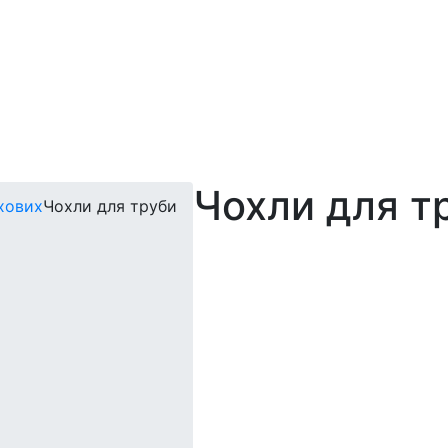
Чохли для т
хових
Чохли для труби