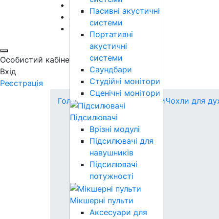
Комутація
Пасивні акустичні
Аксесуари
системи
Уцінка
Портативні
акустичні
системи
Особистий кабінет
Саундбари
Вхід
Студійні монітори
Реєстрація
Сценічні монітори
Головна
Духові інструменти
Чохли для ду
Підсилювачі
Врізні модулі
Підсилювачі для
навушників
Підсилювачі
потужності
Мікшерні пульти
Аксесуари для