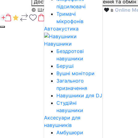
Доставка і оплата
Повернення та обмін
підсилювачі
© Шлягер 2026
Розроблено з
в
Online M
Тримачі
мікрофонів
Автоакустика
Навушники
Бездротові
навушники
Беруші
Вушні монітори
Загального
призначення
Навушники для DJ
Студійні
навушники
Аксесуари для
навушників
Амбушюри