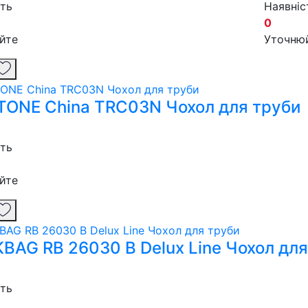
сть
Наявніс
0
йте
Уточню
ONE China TRC03N Чохол для труби
сть
йте
BAG RB 26030 B Delux Line Чохол для
сть