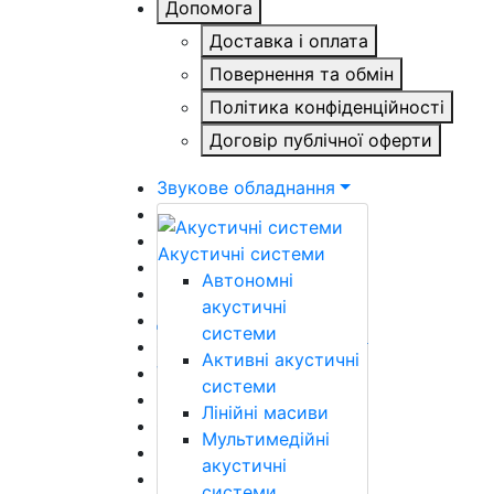
Допомога
Доставка і оплата
Повернення та обмін
Політика конфіденційності
Договір публічної оферти
Звукове обладнання
Гітари
Гітарне обладнання
Акустичні системи
Гітарні аксесуари
Автономні
Клавішні інструменти
акустичні
Духові інструменти
системи
Смичкові інструменти
Активні акустичні
Ударні інструменти
системи
Етнічні інструменти
Лінійні масиви
Світлове обладнання
Мультимедійні
Відеообладнання
акустичні
Сцена
системи