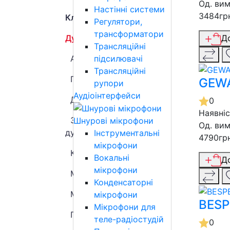
Од. вим
Настінні системи
3484гр
Клавішні інструменти
Регулятори,
трансформатори
Духові інструменти
Д
Трансляційні
підсилювачі
Аксесуари для духових
Трансляційні
Губні гармоніки
GEWA
рупори
Аудіоінтерфейси
Дерев'яні духові
0
Наявні
Засоби для догляду за
Шнурові мікрофони
Од. вим
духовими
Інструментальні
4790гр
мікрофони
Кейси для духових
Вокальні
Д
мікрофони
Мундштуки
Конденсаторні
Мідні духові
мікрофони
BESP
Мікрофони для
Піаніки
теле-радіостудій
0