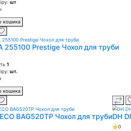
іру:
шт
н
о кошика
 255100 Prestige Чохол для труби
сть
1
іру:
шт.
н
о кошика
ECO BAG520TP Чохол для труби
DH D
0