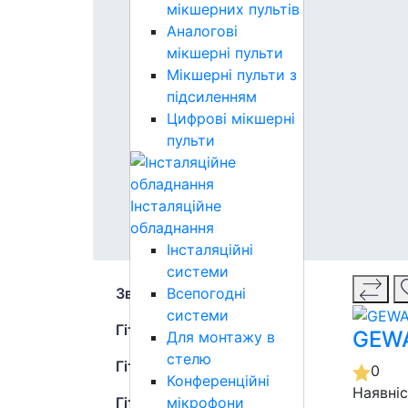
мікшерних пультів
Аналогові
мікшерні пульти
Мікшерні пульти з
підсиленням
Цифрові мікшерні
пульти
Інсталяційне
обладнання
Інсталяційні
системи
Всепогодні
Звукове обладнання
системи
Гітари
GEWA
Для монтажу в
стелю
Гітарне обладнання
0
Конференційні
Наявні
мікрофони
Гітарні аксесуари