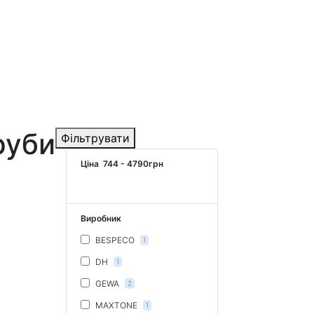
руби
Фільтрувати
Ціна
744
-
4790
грн
Виробник
BESPECO
1
DH
1
GEWA
2
MAXTONE
1