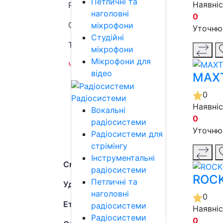
Петличні та
Наявні
Ремені для духових
наголовні
0
Стійки для духових
мікрофони
Уточню
Студійні
Тростини
мікрофони
Мікрофони для
Чохли для духових
відео
MAXT
Чохли для блок-флейти
0
Радіосистеми
Чохли для саксофона
Наявні
Вокальні
0
радіосистеми
Чохли для труби
Уточню
Радіосистеми для
Чохол для тромбона
стрімінгу
Інструментальні
Смичкові інструменти
радіосистеми
ROCK
Петличні та
Ударні інструменти
наголовні
0
Етнічні інструменти
радіосистеми
Наявні
Радіосистеми
0