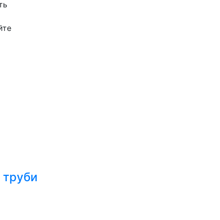
ть
йте
 труби