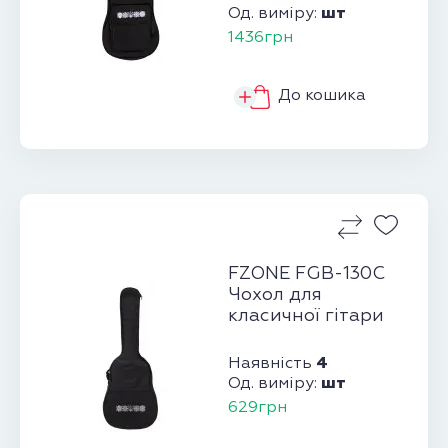
шт
Од. виміру:
1436грн
До кошика
FZONE FGB-130C
Чохол для
класичної гітари
4
Наявність
шт
Од. виміру:
629грн