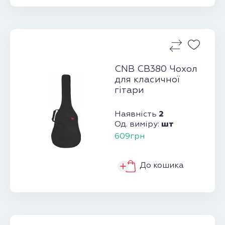
CNB CB380 Чохол
для класичної
гітари
2
Наявність
шт
Од. виміру:
609грн
До кошика