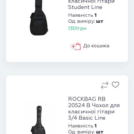
класичної гітари
Student Line
1
Наявність
шт
Од. виміру:
1301грн
До кошика
ROCKBAG RB
20524 B Чохол для
класичної гітари
3/4 Basic Line
1
Наявність
шт
Од. виміру: