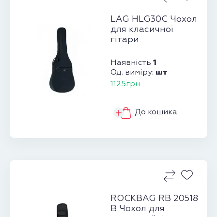
LAG HLG30C Чохол
для класичної
гітари
1
Наявність
шт
Од. виміру:
1125грн
До кошика
ROCKBAG RB 20518
B Чохол для