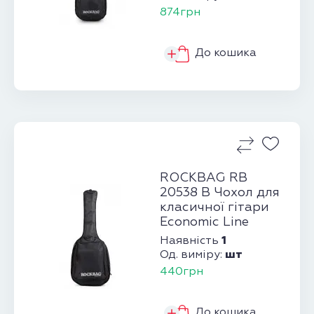
874грн
До кошика
ROCKBAG RB
20538 B Чохол для
класичної гітари
Economic Line
1
Наявність
шт
Од. виміру:
440грн
До кошика