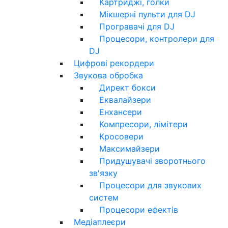
Картриджі, голки
Мікшерні пульти для DJ
Програвачі для DJ
Процесори, контролери для
DJ
Цифрові рекордери
Звукова обробка
Директ бокси
Еквалайзери
Енхансери
Компресори, лімітери
Кросовери
Максимайзери
Придушувачі зворотнього
зв'язку
Процесори для звукових
систем
Процесори ефектів
Медіаплеєри