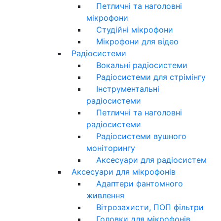
Петличні та наголовні
мікрофони
Студійні мікрофони
Мікрофони для відео
Радіосистеми
Вокальні радіосистеми
Радіосистеми для стрімінгу
Інструментальні
радіосистеми
Петличні та наголовні
радіосистеми
Радіосистеми вушного
моніторингу
Аксесуари для радіосистем
Аксесуари для мікрофонів
Адаптери фантомного
живлення
Вітрозахисти, ПОП фільтри
Головки для мікрофонів