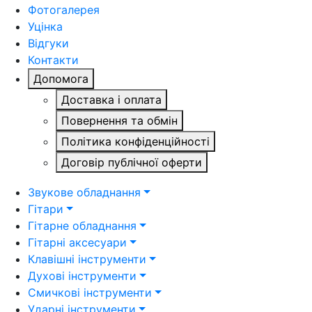
Фотогалерея
Уцінка
Відгуки
Контакти
Допомога
Доставка і оплата
Повернення та обмін
Політика конфіденційності
Договір публічної оферти
Звукове обладнання
Гітари
Гітарне обладнання
Гітарні аксесуари
Клавішні інструменти
Духові інструменти
Смичкові інструменти
Ударні інструменти