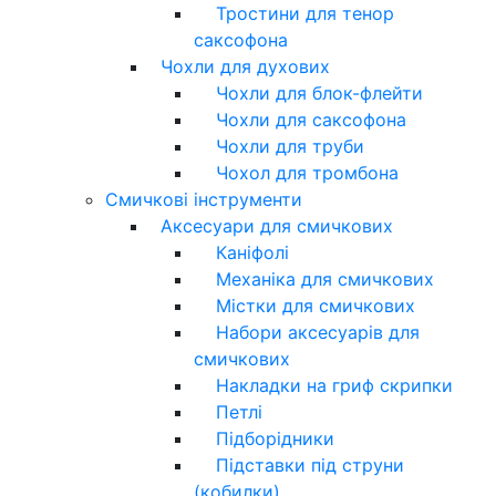
Тростини для тенор
саксофона
Чохли для духових
Чохли для блок-флейти
Чохли для саксофона
Чохли для труби
Чохол для тромбона
Смичкові інструменти
Аксесуари для смичкових
Каніфолі
Механіка для смичкових
Містки для смичкових
Набори аксесуарів для
смичкових
Накладки на гриф скрипки
Петлі
Підборідники
Підставки під струни
(кобилки)