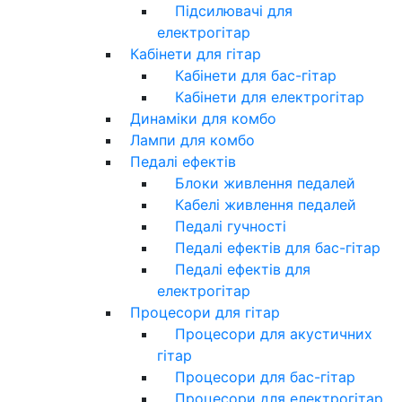
Підсилювачі для
електрогітар
Кабінети для гітар
Кабінети для бас-гітар
Кабінети для електрогітар
Динаміки для комбо
Лампи для комбо
Педалі ефектів
Блоки живлення педалей
Кабелі живлення педалей
Педалі гучності
Педалі ефектів для бас-гітар
Педалі ефектів для
електрогітар
Процесори для гітар
Процесори для акустичних
гітар
Процесори для бас-гітар
Процесори для електрогітар