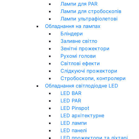
Лампи для PAR
Лампи для стробоскопів
Лампи ультрафіолетові
Обладнання на лампах
Бліндери
Заливне світло
Зенітні прожектори
Рухомі голови
Світлові ефекти
Слідкуючі прожектори
Стробоскопи, контролери
Обладнання світлодіодне LED
LED BAR
LED PAR
LED Pinspot
LED архітектурне
LED лампи
LED панелі
LED прожектори та ліхтарі