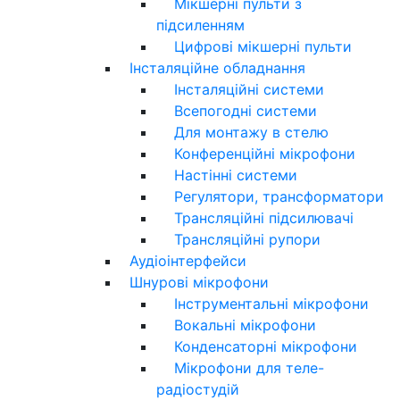
Мікшерні пульти з
підсиленням
Цифрові мікшерні пульти
Інсталяційне обладнання
Інсталяційні системи
Всепогодні системи
Для монтажу в стелю
Конференційні мікрофони
Настінні системи
Регулятори, трансформатори
Трансляційні підсилювачі
Трансляційні рупори
Аудіоінтерфейси
Шнурові мікрофони
Інструментальні мікрофони
Вокальні мікрофони
Конденсаторні мікрофони
Мікрофони для теле-
радіостудій