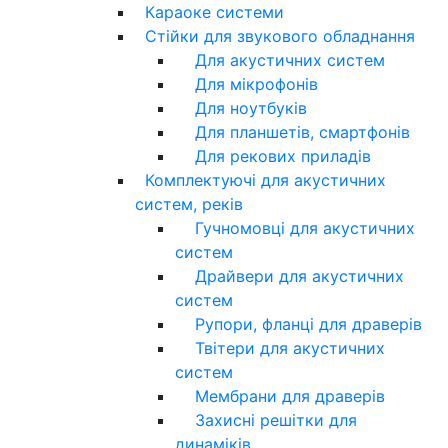
Караоке системи
Стійки для звукового обладнання
Для акустичних систем
Для мікрофонів
Для ноутбуків
Для планшетів, смартфонів
Для рекових приладів
Комплектуючі для акустичних
систем, реків
Гучномовці для акустичних
систем
Драйвери для акустичних
систем
Рупори, фланці для драверів
Твітери для акустичних
систем
Мембрани для драверів
Захисні решітки для
динаміків