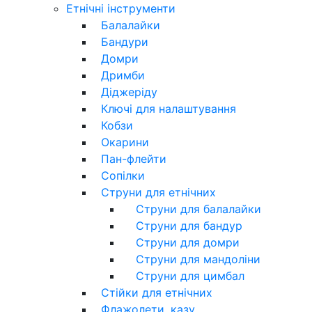
Етнічні інструменти
Балалайки
Бандури
Домри
Дримби
Діджеріду
Ключі для налаштування
Кобзи
Окарини
Пан-флейти
Сопілки
Струни для етнічних
Струни для балалайки
Струни для бандур
Струни для домри
Струни для мандоліни
Струни для цимбал
Стійки для етнічних
Флажолети, казу