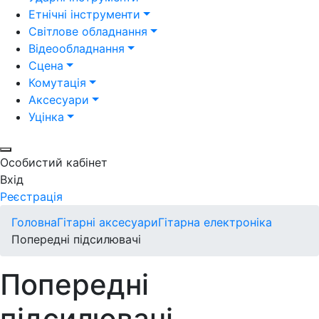
Етнічні інструменти
Світлове обладнання
Відеообладнання
Сцена
Комутація
Аксесуари
Уцінка
Особистий кабінет
Вхід
Реєстрація
Головна
Гітарні аксесуари
Гітарна електроніка
Попередні підсилювачі
Попередні
підсилювачі