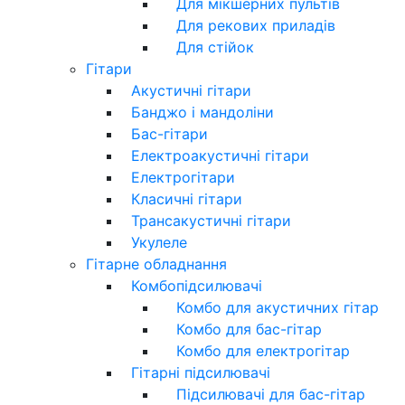
Для мікшерних пультів
Для рекових приладів
Для стійок
Гітари
Акустичні гітари
Банджо і мандоліни
Бас-гітари
Електроакустичні гітари
Електрогітари
Класичні гітари
Трансакустичні гітари
Укулеле
Гітарне обладнання
Комбопідсилювачі
Комбо для акустичних гітар
Комбо для бас-гітар
Комбо для електрогітар
Гітарні підсилювачі
Підсилювачі для бас-гітар