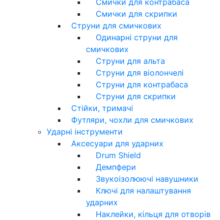
Смички для контрабаса
Смички для скрипки
Струни для смичкових
Одинарні струни для
смичкових
Струни для альта
Струни для віолончелі
Струни для контрабаса
Струни для скрипки
Стійки, тримачі
Футляри, чохли для смичкових
Ударні інструменти
Аксесуари для ударних
Drum Shield
Демпфери
Звукоізолюючі навушники
Ключі для налаштування
ударних
Наклейки, кільця для отворів