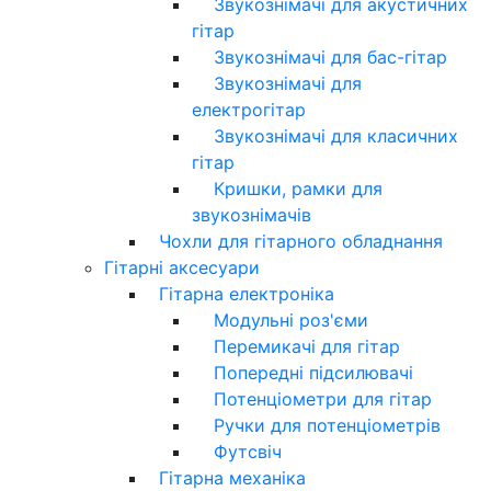
Звукознімачі для акустичних
гітар
Звукознімачі для бас-гітар
Звукознімачі для
електрогітар
Звукознімачі для класичних
гітар
Кришки, рамки для
звукознімачів
Чохли для гітарного обладнання
Гітарні аксесуари
Гітарна електроніка
Модульні роз'єми
Перемикачі для гітар
Попередні підсилювачі
Потенціометри для гітар
Ручки для потенціометрів
Футсвіч
Гітарна механіка