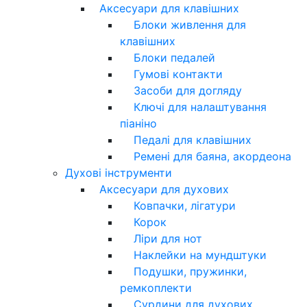
Аксесуари для клавішних
Блоки живлення для
клавішних
Блоки педалей
Гумові контакти
Засоби для догляду
Ключі для налаштування
піаніно
Педалі для клавішних
Ремені для баяна, акордеона
Духові інструменти
Аксесуари для духових
Ковпачки, лігатури
Корок
Ліри для нот
Наклейки на мундштуки
Подушки, пружинки,
ремкоплекти
Сурдини для духових