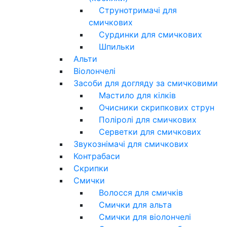
Струнотримачі для
смичкових
Сурдинки для смичкових
Шпильки
Альти
Віолончелі
Засоби для догляду за смичковими
Мастило для кілків
Очисники скрипкових струн
Поліролі для смичкових
Серветки для смичкових
Звукознімачі для смичкових
Контрабаси
Скрипки
Смички
Волосся для смичків
Смички для альта
Смички для віолончелі