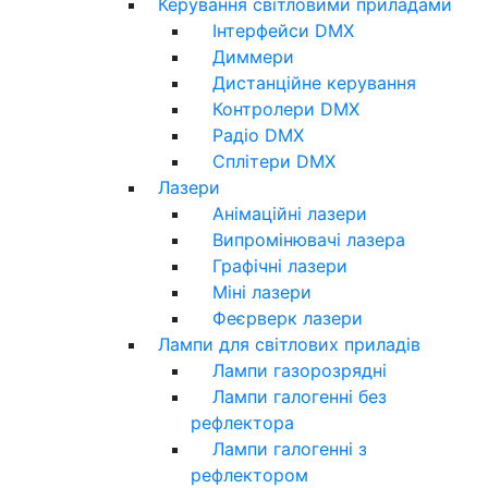
Керування світловими приладами
Інтерфейси DMX
Диммери
Дистанційне керування
Контролери DMX
Радіо DMX
Сплітери DMX
Лазери
Анімаційні лазери
Випромінювачі лазера
Графічні лазери
Міні лазери
Феєрверк лазери
Лампи для світлових приладів
Лампи газорозрядні
Лампи галогенні без
рефлектора
Лампи галогенні з
рефлектором