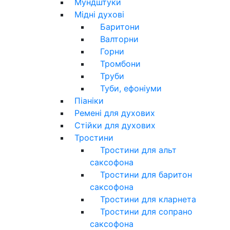
Мундштуки
Мідні духові
Баритони
Валторни
Горни
Тромбони
Труби
Туби, ефоніуми
Піаніки
Ремені для духових
Стійки для духових
Тростини
Тростини для альт
саксофона
Тростини для баритон
саксофона
Тростини для кларнета
Тростини для сопрано
саксофона