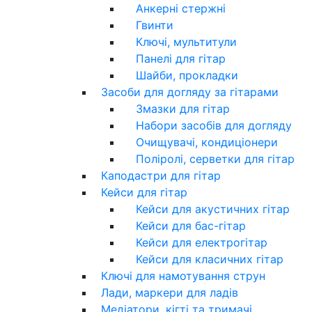
Анкерні стержні
Гвинти
Ключі, мультитули
Панелі для гітар
Шайби, прокладки
Засоби для догляду за гітарами
Змазки для гітар
Набори засобів для догляду
Очищувачі, кондиціонери
Поліролі, серветки для гітар
Каподастри для гітар
Кейси для гітар
Кейси для акустичних гітар
Кейси для бас-гітар
Кейси для електрогітар
Кейси для класичних гітар
Ключі для намотування струн
Лади, маркери для ладів
Медіатори, кігті та тримачі