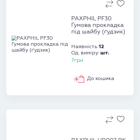
PAXPHIL PF30
Гумова прокладка
під шайбу (ґудзик)
12
Наявність
шт.
Од. виміру:
7грн
До кошика