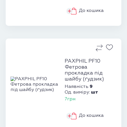
До кошика
PAXPHIL PF10
Фетрова
прокладка під
шайбу (ґудзик)
9
Наявність
шт
Од. виміру:
7грн
До кошика