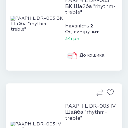
PAXPHIL DR-003
BK Шайба "rhythm-
treble"
2
Наявність
шт
Од. виміру:
34грн
До кошика
PAXPHIL DR-003 IV
Шайба "rhythm-
treble"