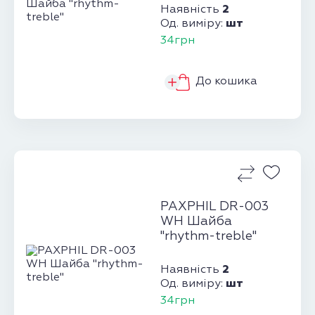
2
Наявність
шт
Од. виміру:
34грн
До кошика
PAXPHIL DR-003
WH Шайба
"rhythm-treble"
2
Наявність
шт
Од. виміру:
34грн