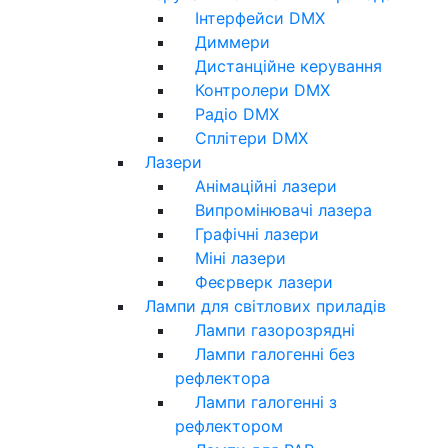
Інтерфейси DMX
Диммери
Дистанційне керування
Контролери DMX
Радіо DMX
Сплітери DMX
Лазери
Анімаційні лазери
Випромінювачі лазера
Графічні лазери
Міні лазери
Феєрверк лазери
Лампи для світлових приладів
Лампи газорозрядні
Лампи галогенні без
рефлектора
Лампи галогенні з
рефлектором