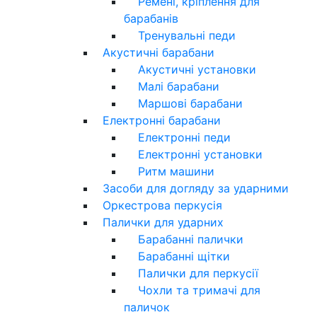
Ремені, кріплення для
барабанів
Тренувальні педи
Акустичні барабани
Акустичні установки
Малі барабани
Маршові барабани
Електронні барабани
Електронні педи
Електронні установки
Ритм машини
Засоби для догляду за ударними
Оркестрова перкусія
Палички для ударних
Барабанні палички
Барабанні щітки
Палички для перкусії
Чохли та тримачі для
паличок