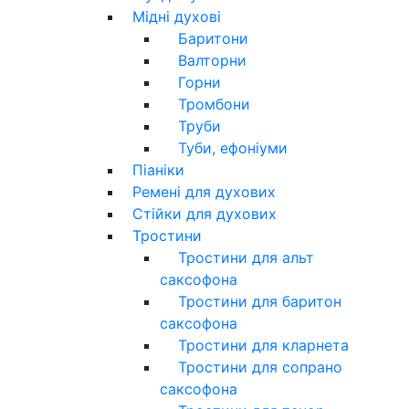
Мідні духові
Баритони
Валторни
Горни
Тромбони
Труби
Туби, ефоніуми
Піаніки
Ремені для духових
Стійки для духових
Тростини
Тростини для альт
саксофона
Тростини для баритон
саксофона
Тростини для кларнета
Тростини для сопрано
саксофона