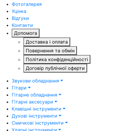
Фотогалерея
Уцінка
Відгуки
Контакти
Допомога
Доставка і оплата
Повернення та обмін
Політика конфіденційності
Договір публічної оферти
Звукове обладнання
Гітари
Гітарне обладнання
Гітарні аксесуари
Клавішні інструменти
Духові інструменти
Смичкові інструменти
Ударні інструменти