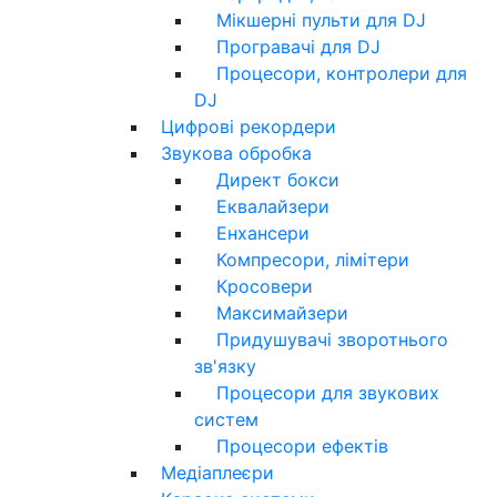
Мікшерні пульти для DJ
Програвачі для DJ
Процесори, контролери для
DJ
Цифрові рекордери
Звукова обробка
Директ бокси
Еквалайзери
Енхансери
Компресори, лімітери
Кросовери
Максимайзери
Придушувачі зворотнього
зв'язку
Процесори для звукових
систем
Процесори ефектів
Медіаплеєри