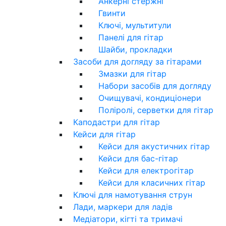
Анкерні стержні
Гвинти
Ключі, мультитули
Панелі для гітар
Шайби, прокладки
Засоби для догляду за гітарами
Змазки для гітар
Набори засобів для догляду
Очищувачі, кондиціонери
Поліролі, серветки для гітар
Каподастри для гітар
Кейси для гітар
Кейси для акустичних гітар
Кейси для бас-гітар
Кейси для електрогітар
Кейси для класичних гітар
Ключі для намотування струн
Лади, маркери для ладів
Медіатори, кігті та тримачі