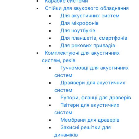
Караоке системи
Стійки для звукового обладнання
Для акустичних систем
Для мікрофонів
Для ноутбуків
Для планшетів, смартфонів
Для рекових приладів
Комплектуючі для акустичних
систем, реків
Гучномовці для акустичних
систем
Драйвери для акустичних
систем
Рупори, фланці для драверів
Твітери для акустичних
систем
Мембрани для драверів
Захисні решітки для
динаміків