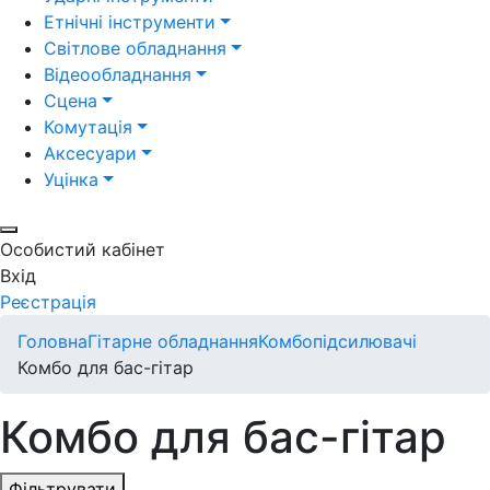
Етнічні інструменти
Світлове обладнання
Відеообладнання
Сцена
Комутація
Аксесуари
Уцінка
Особистий кабінет
Вхід
Реєстрація
Головна
Гітарне обладнання
Комбопідсилювачі
Комбо для бас-гітар
Комбо для бас-гітар
Фільтрувати