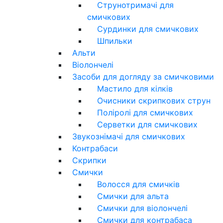
Струнотримачі для
смичкових
Сурдинки для смичкових
Шпильки
Альти
Віолончелі
Засоби для догляду за смичковими
Мастило для кілків
Очисники скрипкових струн
Поліролі для смичкових
Серветки для смичкових
Звукознімачі для смичкових
Контрабаси
Скрипки
Смички
Волосся для смичків
Смички для альта
Смички для віолончелі
Смички для контрабаса