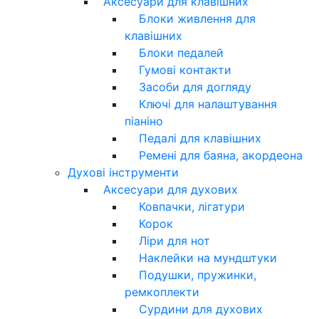
Аксесуари для клавішних
Блоки живлення для
клавішних
Блоки педалей
Гумові контакти
Засоби для догляду
Ключі для налаштування
піаніно
Педалі для клавішних
Ремені для баяна, акордеона
Духові інструменти
Аксесуари для духових
Ковпачки, лігатури
Корок
Ліри для нот
Наклейки на мундштуки
Подушки, пружинки,
ремкоплекти
Сурдини для духових