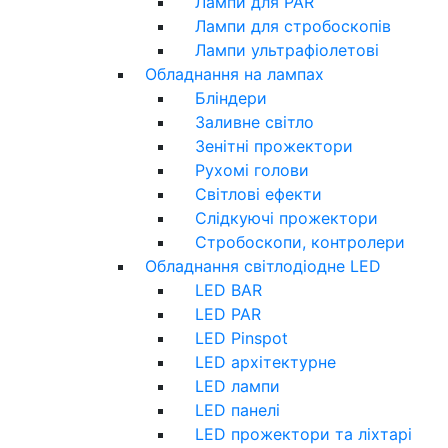
Лампи для PAR
Лампи для стробоскопів
Лампи ультрафіолетові
Обладнання на лампах
Бліндери
Заливне світло
Зенітні прожектори
Рухомі голови
Світлові ефекти
Слідкуючі прожектори
Стробоскопи, контролери
Обладнання світлодіодне LED
LED BAR
LED PAR
LED Pinspot
LED архітектурне
LED лампи
LED панелі
LED прожектори та ліхтарі