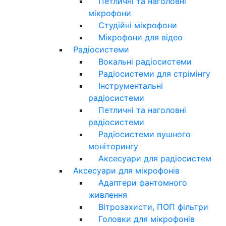
Петличні та наголовні
мікрофони
Студійні мікрофони
Мікрофони для відео
Радіосистеми
Вокальні радіосистеми
Радіосистеми для стрімінгу
Інструментальні
радіосистеми
Петличні та наголовні
радіосистеми
Радіосистеми вушного
моніторингу
Аксесуари для радіосистем
Аксесуари для мікрофонів
Адаптери фантомного
живлення
Вітрозахисти, ПОП фільтри
Головки для мікрофонів