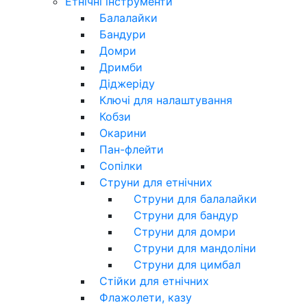
Етнічні інструменти
Балалайки
Бандури
Домри
Дримби
Діджеріду
Ключі для налаштування
Кобзи
Окарини
Пан-флейти
Сопілки
Струни для етнічних
Струни для балалайки
Струни для бандур
Струни для домри
Струни для мандоліни
Струни для цимбал
Стійки для етнічних
Флажолети, казу