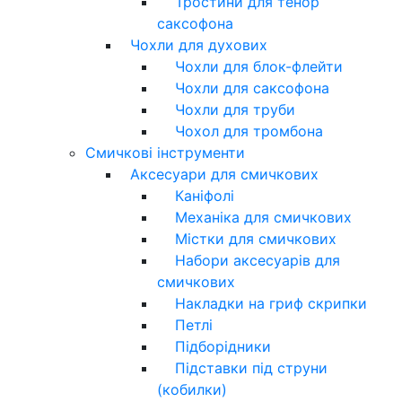
Тростини для тенор
саксофона
Чохли для духових
Чохли для блок-флейти
Чохли для саксофона
Чохли для труби
Чохол для тромбона
Смичкові інструменти
Аксесуари для смичкових
Каніфолі
Механіка для смичкових
Містки для смичкових
Набори аксесуарів для
смичкових
Накладки на гриф скрипки
Петлі
Підборідники
Підставки під струни
(кобилки)