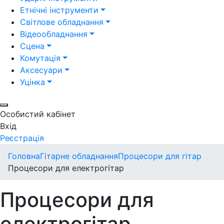
Етнічні інструменти
Світлове обладнання
Відеообладнання
Сцена
Комутація
Аксесуари
Уцінка
Особистий кабінет
Вхід
Реєстрація
Головна
Гітарне обладнання
Процесори для гітар
Процесори для електрогітар
Процесори для
електрогітар