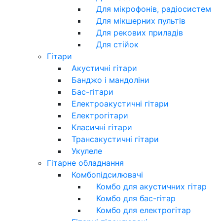
Для мікрофонів, радіосистем
Для мікшерних пультів
Для рекових приладів
Для стійок
Гітари
Акустичні гітари
Банджо і мандоліни
Бас-гітари
Електроакустичні гітари
Електрогітари
Класичні гітари
Трансакустичні гітари
Укулеле
Гітарне обладнання
Комбопідсилювачі
Комбо для акустичних гітар
Комбо для бас-гітар
Комбо для електрогітар