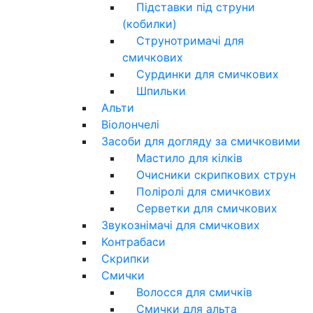
Підставки під струни
(кобилки)
Струнотримачі для
смичкових
Сурдинки для смичкових
Шпильки
Альти
Віолончелі
Засоби для догляду за смичковими
Мастило для кілків
Очисники скрипкових струн
Поліролі для смичкових
Серветки для смичкових
Звукознімачі для смичкових
Контрабаси
Скрипки
Смички
Волосся для смичків
Смички для альта