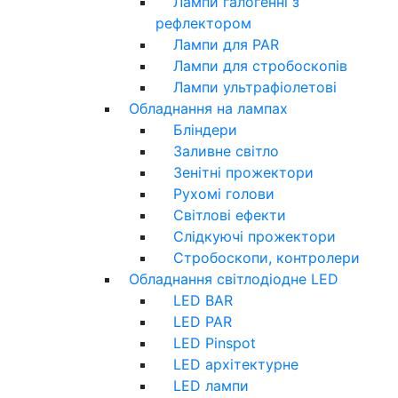
Лампи галогенні з
рефлектором
Лампи для PAR
Лампи для стробоскопів
Лампи ультрафіолетові
Обладнання на лампах
Бліндери
Заливне світло
Зенітні прожектори
Рухомі голови
Світлові ефекти
Слідкуючі прожектори
Стробоскопи, контролери
Обладнання світлодіодне LED
LED BAR
LED PAR
LED Pinspot
LED архітектурне
LED лампи