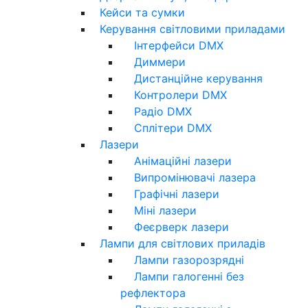
Кейси та сумки
Керування світловими приладами
Інтерфейси DMX
Диммери
Дистанційне керування
Контролери DMX
Радіо DMX
Сплітери DMX
Лазери
Анімаційні лазери
Випромінювачі лазера
Графічні лазери
Міні лазери
Феєрверк лазери
Лампи для світлових приладів
Лампи газорозрядні
Лампи галогенні без
рефлектора