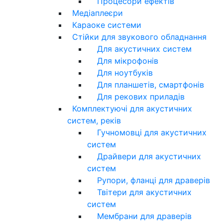
Процесори ефектів
Медіаплеєри
Караоке системи
Стійки для звукового обладнання
Для акустичних систем
Для мікрофонів
Для ноутбуків
Для планшетів, смартфонів
Для рекових приладів
Комплектуючі для акустичних
систем, реків
Гучномовці для акустичних
систем
Драйвери для акустичних
систем
Рупори, фланці для драверів
Твітери для акустичних
систем
Мембрани для драверів