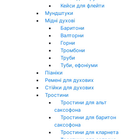
Кейси для флейти
Мундштуки
Мідні духові
Баритони
Валторни
Горни
Тромбони
Труби
Туби, ефоніуми
Піаніки
Ремені для духових
Стійки для духових
Тростини
Тростини для альт
саксофона
Тростини для баритон
саксофона
Тростини для кларнета