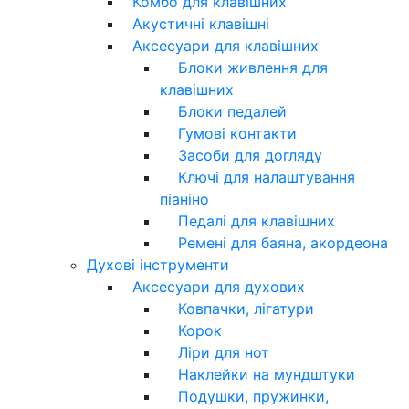
Комбо для клавішних
Акустичні клавішні
Аксесуари для клавішних
Блоки живлення для
клавішних
Блоки педалей
Гумові контакти
Засоби для догляду
Ключі для налаштування
піаніно
Педалі для клавішних
Ремені для баяна, акордеона
Духові інструменти
Аксесуари для духових
Ковпачки, лігатури
Корок
Ліри для нот
Наклейки на мундштуки
Подушки, пружинки,