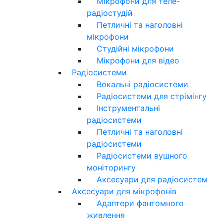
Мікрофони для теле-
радіостудій
Петличні та наголовні
мікрофони
Студійні мікрофони
Мікрофони для відео
Радіосистеми
Вокальні радіосистеми
Радіосистеми для стрімінгу
Інструментальні
радіосистеми
Петличні та наголовні
радіосистеми
Радіосистеми вушного
моніторингу
Аксесуари для радіосистем
Аксесуари для мікрофонів
Адаптери фантомного
живлення