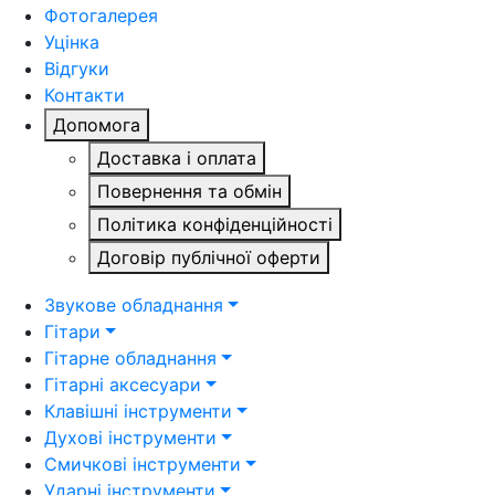
Фотогалерея
Уцінка
Відгуки
Контакти
Допомога
Доставка і оплата
Повернення та обмін
Політика конфіденційності
Договір публічної оферти
Звукове обладнання
Гітари
Гітарне обладнання
Гітарні аксесуари
Клавішні інструменти
Духові інструменти
Смичкові інструменти
Ударні інструменти