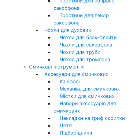
Тростини для сопрано
саксофона
Тростини для тенор
саксофона
Чохли для духових
Чохли для блок-флейти
Чохли для саксофона
Чохли для труби
Чохол для тромбона
Смичкові інструменти
Аксесуари для смичкових
Каніфолі
Механіка для смичкових
Містки для смичкових
Набори аксесуарів для
смичкових
Накладки на гриф скрипки
Петлі
Підборідники