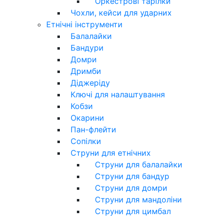
Оркестрові тарілки
Чохли, кейси для ударних
Етнічні інструменти
Балалайки
Бандури
Домри
Дримби
Діджеріду
Ключі для налаштування
Кобзи
Окарини
Пан-флейти
Сопілки
Струни для етнічних
Струни для балалайки
Струни для бандур
Струни для домри
Струни для мандоліни
Струни для цимбал