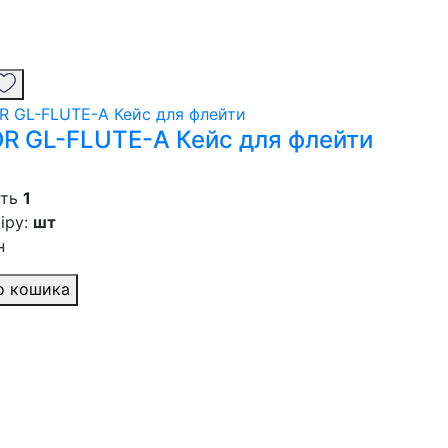
R GL-FLUTE-A Кейс для флейти
сть
1
іру:
шт
н
о кошика