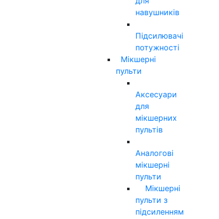
для
навушників
Підсилювачі
потужності
Мікшерні
пульти
Аксесуари
для
мікшерних
пультів
Аналогові
мікшерні
пульти
Мікшерні
пульти з
підсиленням