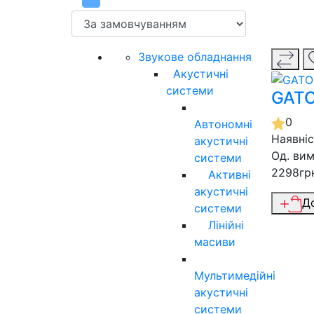
Звукове обладнання
Акустичні
системи
GATO
0
Автономні
Наявні
акустичні
Од. вим
системи
2298гр
Активні
акустичні
Д
системи
Лінійні
масиви
Мультимедійні
акустичні
системи