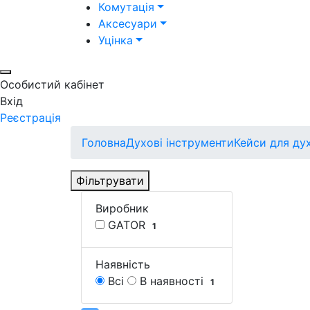
Комутація
Аксесуари
Уцінка
Особистий кабінет
Вхід
Реєстрація
Головна
Духові інструменти
Кейси для ду
Фільтрувати
Виробник
GATOR
1
Наявність
Всі
В наявності
1