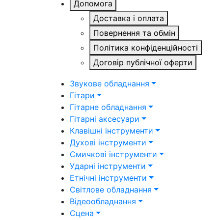
Допомога
Доставка і оплата
Повернення та обмін
Політика конфіденційності
Договір публічної оферти
Звукове обладнання
Гітари
Гітарне обладнання
Гітарні аксесуари
Клавішні інструменти
Духові інструменти
Смичкові інструменти
Ударні інструменти
Етнічні інструменти
Світлове обладнання
Відеообладнання
Сцена