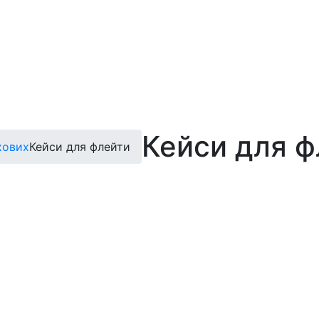
Кейси для ф
хових
Кейси для флейти