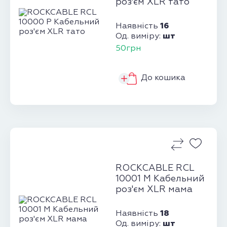
роз'єм XLR тато
16
Наявність
шт
Од. виміру:
50грн
До кошика
ROCKCABLE RCL
10001 M Кабельний
роз'єм XLR мама
18
Наявність
шт
Од. виміру: