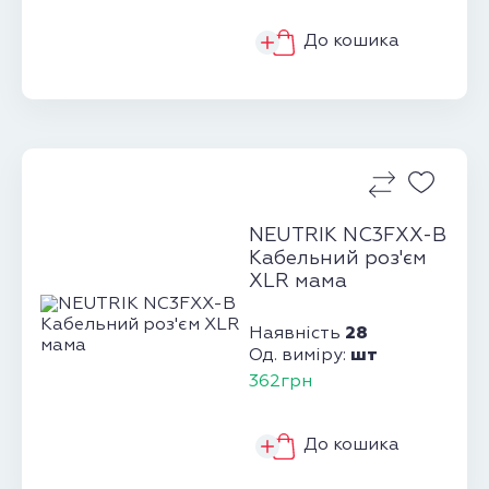
До кошика
NEUTRIK NC3FXX-B
Кабельний роз'єм
XLR мама
28
Наявність
шт
Од. виміру:
362грн
До кошика