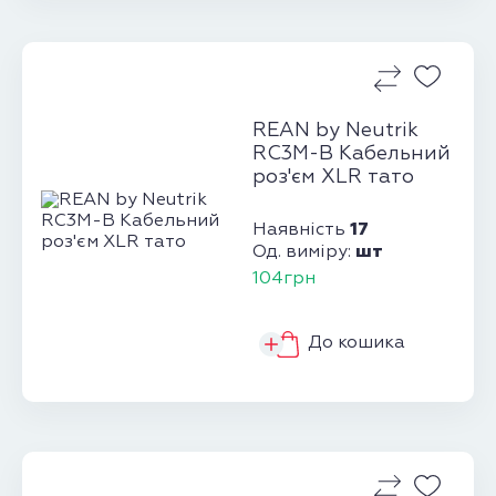
REAN by Neutrik
RC3M-B Кабельний
роз'єм XLR тато
17
Наявність
шт
Од. виміру:
104грн
До кошика