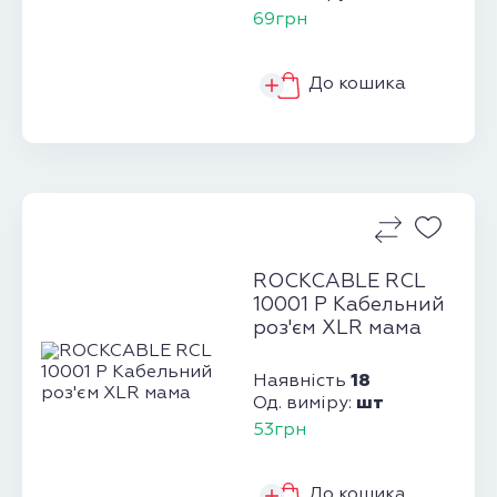
69грн
До кошика
ROCKCABLE RCL
10001 P Кабельний
роз'єм XLR мама
18
Наявність
шт
Од. виміру:
53грн
До кошика