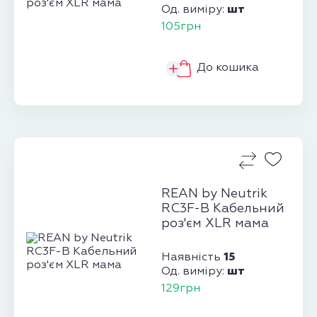
шт
Од. виміру:
105грн
До кошика
REAN by Neutrik
RC3F-B Кабельний
роз'єм XLR мама
15
Наявність
шт
Од. виміру:
129грн