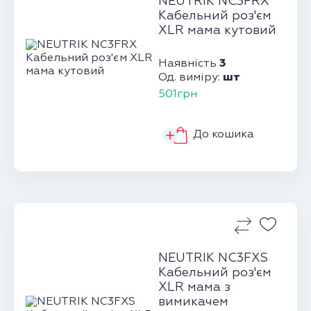
NEUTRIK NC3FRX
Кабельний роз'єм
XLR мама кутовий
3
Наявність
шт
Од. виміру:
501грн
До кошика
NEUTRIK NC3FXS
Кабельний роз'єм
XLR мама з
вимикачем