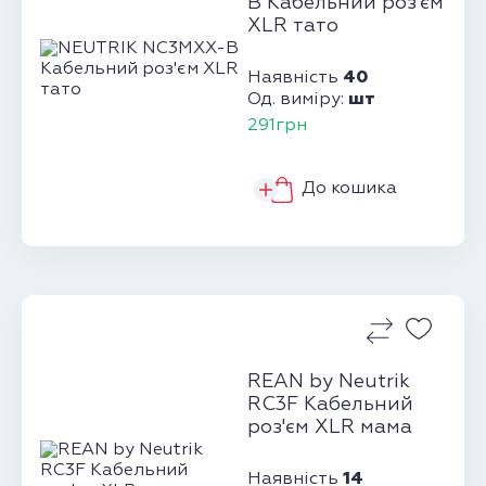
B Кабельний роз'єм
XLR тато
40
Наявність
шт
Од. виміру:
291грн
До кошика
REAN by Neutrik
RC3F Кабельний
роз'єм XLR мама
14
Наявність