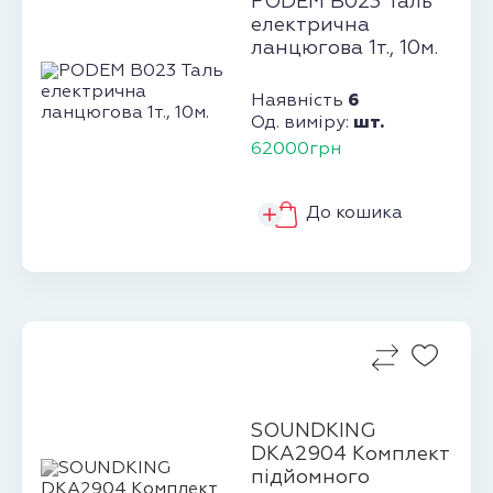
PODEM B023 Таль
електрична
ланцюгова 1т., 10м.
6
Наявність
шт.
Од. виміру:
62000грн
До кошика
SOUNDKING
DKA2904 Комплект
підйомного