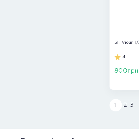
SH Violin 1
4
800грн
1
2
3