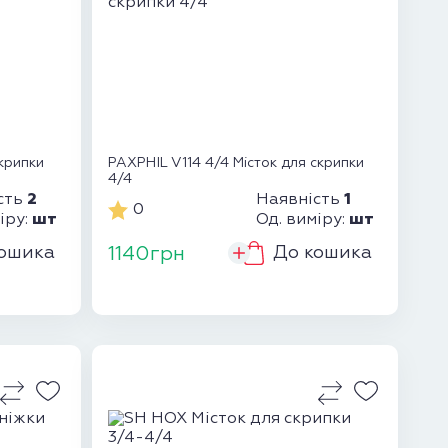
скрипки
PAXPHIL V114 4/4 Місток для скрипки
4/4
2
1
сть
Наявність
0
шт
шт
іру:
Од. виміру:
ошика
До кошика
1140грн