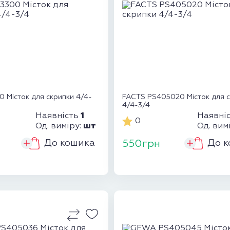
0 Місток для скрипки 4/4-
FACTS PS405020 Місток для 
4/4-3/4
1
Наявність
Наявні
0
шт
Од. виміру:
Од. вим
До кошика
До к
550грн