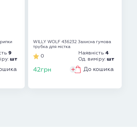
крипки
WILLY WOLF 436232 Захисна гумова
трубка для містка
9
4
сть
Наявність
0
шт
шт
іру:
Од. виміру:
ошика
До кошика
42грн