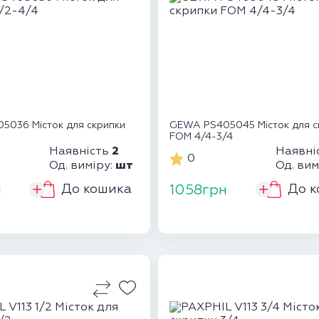
5036 Місток для скрипки
GEWA PS405045 Місток для с
FOM 4/4-3/4
2
Наявність
Наявні
0
шт
Од. виміру:
Од. вим
До кошика
До к
н
1058грн