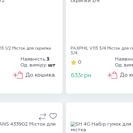
3 1/2 Місток для скрипки
PAXPHIL V113 3/4 Місток для 
3/4
3
Наявність
Наявні
0
шт
Од. виміру:
Од. вим
До кошика
До к
633грн