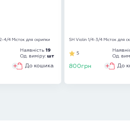
/2-4/4 Місток для скрипки
SH Violin 1/4-3/4 Місток для с
19
Наявність
Наявні
5
шт
Од. виміру:
Од. вим
До кошика
До к
800грн