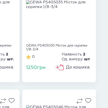
скрипки
GEWA PS405035 Місток для скрипки
1/8-3/4
2
2
сть
Наявність
0
шт.
шт
іру:
Од. виміру:
ошика
До кошика
1250грн