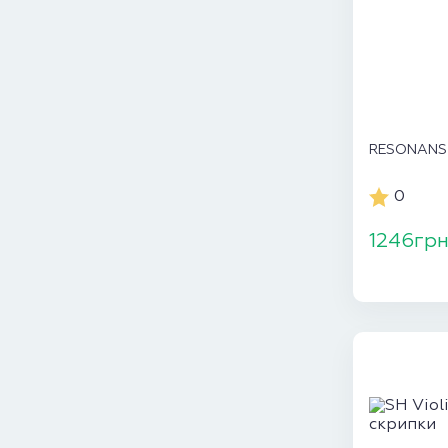
RESONANS 4
0
1246гр