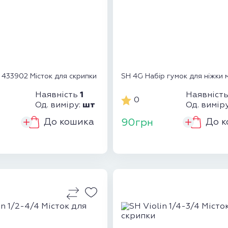
33902 Місток для скрипки
SH 4G Набір гумок для ніжки м
1
Наявність
Наявніст
0
шт
Од. виміру:
Од. вимір
До кошика
До к
н
90грн