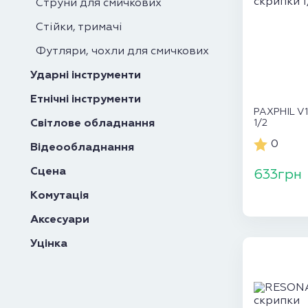
Струни для смичкових
Стійки, тримачі
Футляри, чохли для смичкових
Ударні інструменти
Етнічні інструменти
PAXPHIL V11
Світлове обладнання
1/2
0
Відеообладнання
Сцена
633грн
Комутація
Аксесуари
Уцінка