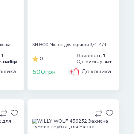
істка
SH HOX Місток для скрипки 3/4-4/4
1
1
ь
Наявність
0
набір
шт
у:
Од. виміру:
ошика
До кошика
600грн