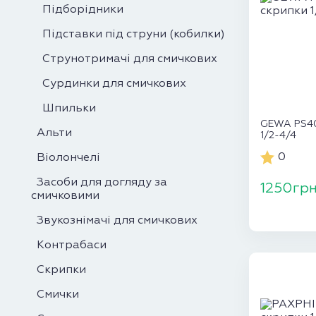
Підборідники
Підставки під струни (кобилки)
Струнотримачі для смичкових
Сурдинки для смичкових
Шпильки
GEWA PS40
Альти
1/2-4/4
0
Віолончелі
Засоби для догляду за
1250гр
смичковими
Звукознімачі для смичкових
Контрабаси
Скрипки
Смички