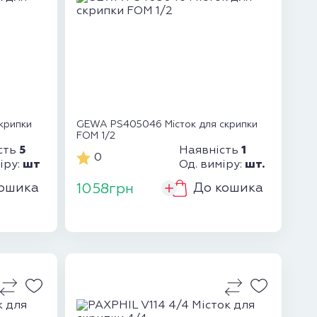
крипки
GEWA PS405046 Місток для скрипки
FOM 1/2
5
1
сть
Наявність
0
шт
шт.
іру:
Од. виміру:
ошика
До кошика
1058грн