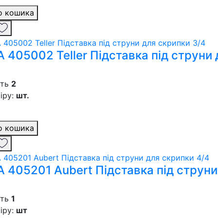
о кошика
 405002 Teller Підставка під струни 
сть
2
іру:
шт.
о кошика
 405201 Aubert Підставка під струни
сть
1
іру:
шт