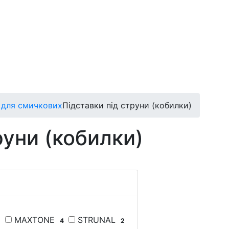
 для смичкових
Підставки під струни (кобилки)
руни (кобилки)
MAXTONE
STRUNAL
4
2