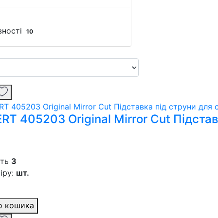
вності
10
RT 405203 Original Mirror Cut Підста
сть
3
іру:
шт.
о кошика