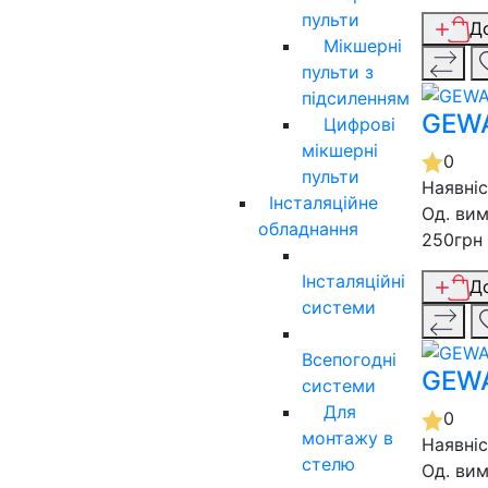
пульти
Д
Мікшерні
пульти з
підсиленням
GEWA
Цифрові
мікшерні
0
пульти
Наявні
Інсталяційне
Од. вим
обладнання
250грн
Інсталяційні
Д
системи
Всепогодні
GEWA
системи
Для
0
монтажу в
Наявні
стелю
Од. вим