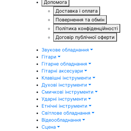
Допомога
Доставка і оплата
Повернення та обмін
Політика конфіденційності
Договір публічної оферти
Звукове обладнання
Гітари
Гітарне обладнання
Гітарні аксесуари
Клавішні інструменти
Духові інструменти
Смичкові інструменти
Ударні інструменти
Етнічні інструменти
Світлове обладнання
Відеообладнання
Сцена