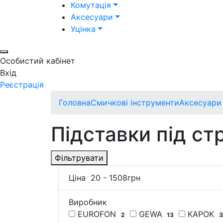
Комутація
Аксесуари
Уцінка
Особистий кабінет
Вхід
Реєстрація
Головна
Смичкові інструменти
Аксесуари
Підставки під ст
Фільтрувати
Ціна
20
-
1508
грн
Виробник
EUROFON
GEWA
KAPOK
2
13
3