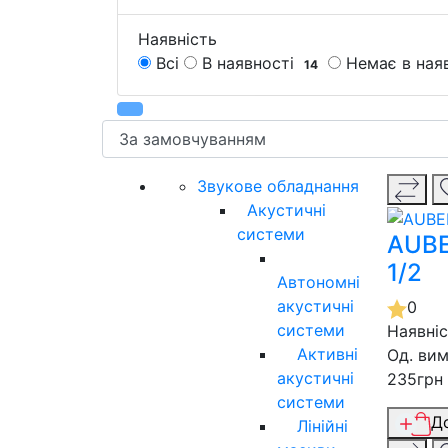
Наявність
Всі
В наявності
Немає в ная
14
Звукове обладнання
Акустичні
системи
AUBE
1/2
Автономні
акустичні
0
системи
Наявні
Активні
Од. вим
акустичні
235грн
системи
Д
Лінійні