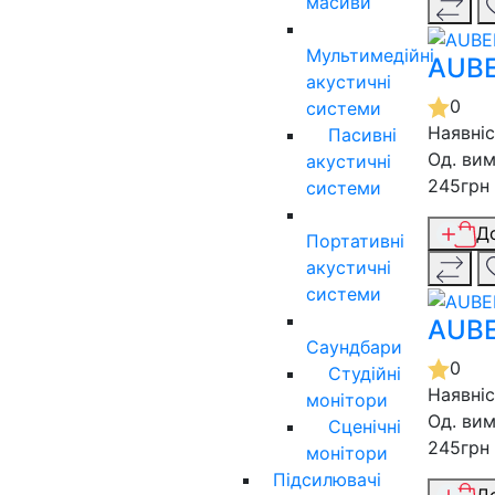
масиви
Мультимедійні
AUBE
акустичні
0
системи
Наявні
Пасивні
Од. вим
акустичні
245грн
системи
Д
Портативні
акустичні
системи
AUBE
Саундбари
0
Студійні
Наявні
монітори
Од. вим
Сценічні
245грн
монітори
Підсилювачі
Д