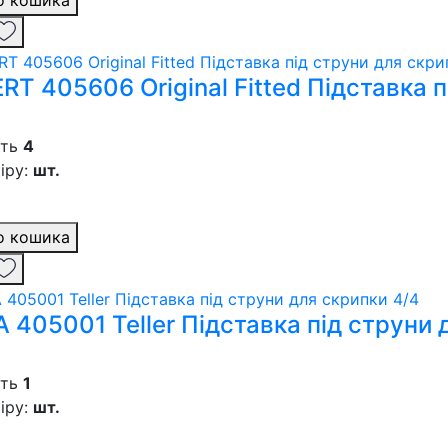
RT 405606 Original Fitted Підставка п
сть
4
іру:
шт.
о кошика
 405001 Teller Підставка під струни 
сть
1
іру:
шт.