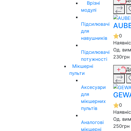
Врізні
модулі
Підсилювачі
AUBE
для
0
навушників
Наявні
Од. вим
Підсилювачі
230грн
потужності
Мікшерні
Д
пульти
Аксесуари
GEWA
для
мікшерних
0
пультів
Наявні
Од. вим
Аналогові
250грн
мікшерні