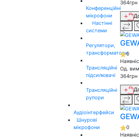
364грн
Конференційні
мікрофони
Д
Настінні
системи
GEWA
Регулятори,
трансформатори
0
Наявні
Трансляційні
Од. вим
підсилювачі
364грн
Д
Трансляційні
рупори
Аудіоінтерфейси
GEWA
Шнурові
мікрофони
0
Наявні