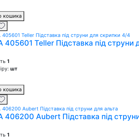
о кошика
 405601 Teller Підставка під струни 
сть
1
іру:
шт
о кошика
 406200 Aubert Підставка під струни
сть
1