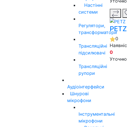
Уточню
Настінні
системи
Регулятори,
PETZ
трансформатори
0
Наявні
Трансляційні
0
підсилювачі
Уточню
Трансляційні
рупори
Аудіоінтерфейси
Шнурові
мікрофони
Інструментальні
мікрофони