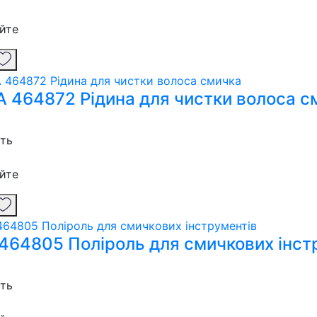
йте
 464872 Рідина для чистки волоса с
сть
йте
 464805 Поліроль для смичкових інст
сть