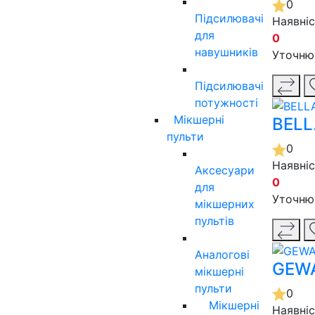
0
Підсилювачі
Наявні
для
0
навушників
Уточню
Підсилювачі
потужності
Мікшерні
BELL
пульти
0
Наявні
Аксесуари
0
для
Уточню
мікшерних
пультів
Аналогові
GEWA
мікшерні
пульти
0
Мікшерні
Наявні