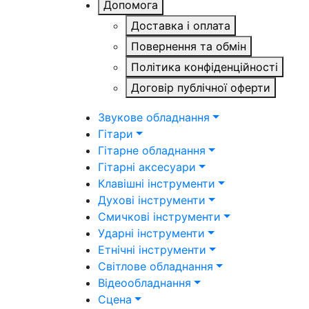
Допомога
Доставка і оплата
Повернення та обмін
Політика конфіденційності
Договір публічної оферти
Звукове обладнання
Гітари
Гітарне обладнання
Гітарні аксесуари
Клавішні інструменти
Духові інструменти
Смичкові інструменти
Ударні інструменти
Етнічні інструменти
Світлове обладнання
Відеообладнання
Сцена