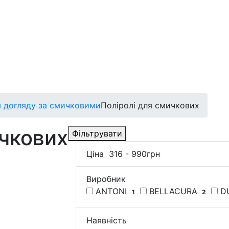
я догляду за смичковими
Поліролі для смичкових
ичкових
Фільтрувати
Ціна
316
-
990
грн
Виробник
ANTONI
BELLACURA
D
1
2
Наявність