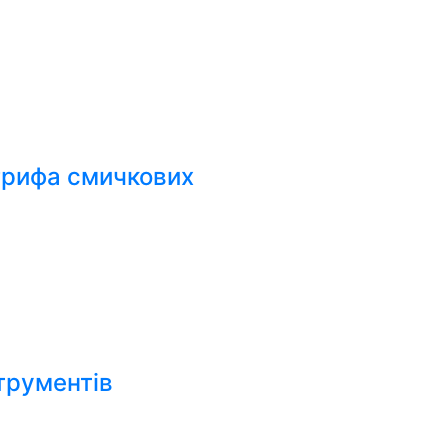
грифа смичкових
трументів