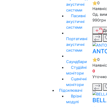
0
акустичні
Наявні
системи
Од. вим
Пасивні
990грн
акустичні
системи
Д
Портативні
акустичні
системи
ANTO
0
Саундбари
Наявні
Студійні
0
монітори
Уточню
Сценічні
монітори
Підсилювачі
Врізні
BELL
модулі