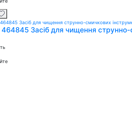
йте
 464845 Засіб для чищення струнно-
сть
йте