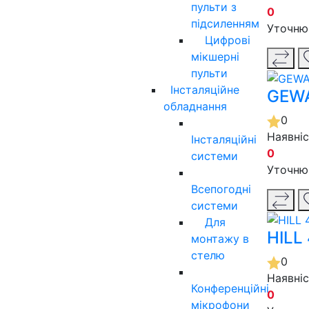
пульти з
0
підсиленням
Уточню
Цифрові
мікшерні
пульти
Інсталяційне
GEWA
обладнання
0
Наявні
Інсталяційні
0
системи
Уточню
Всепогодні
системи
Для
HILL
монтажу в
стелю
0
Наявні
Конференційні
0
мікрофони