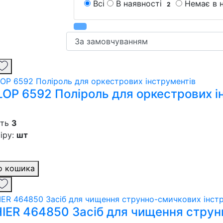
Всі
В наявності
Немає в 
2
OP 6592 Поліроль для оркестрових і
сть
3
іру:
шт
о кошика
IER 464850 Засіб для чищення струн