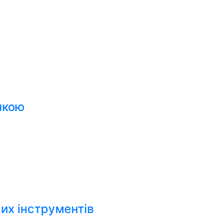
пкою
их інструментів