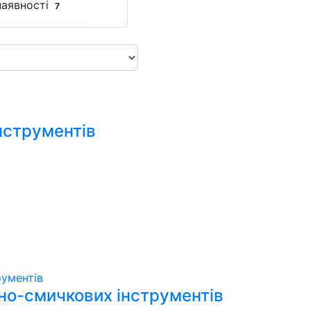
наявності
7
нструментів
но-смичкових інструментів