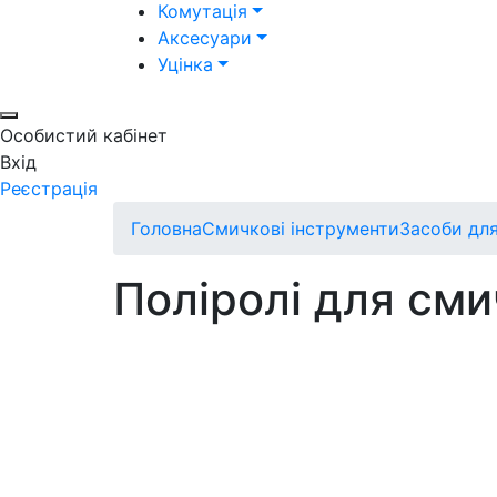
Комутація
Аксесуари
Уцінка
Особистий кабінет
Вхід
Реєстрація
Головна
Смичкові інструменти
Засоби дл
Поліролі для см