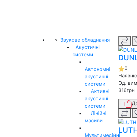
Звукове обладнання
Акустичні
системи
DUNL
0
Автономні
Наявні
акустичні
Од. вим
системи
316грн
Активні
акустичні
Д
системи
Лінійні
масиви
LUTH
Мультимедійні