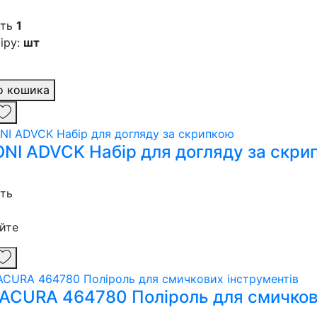
сть
1
іру:
шт
о кошика
NI ADVCK Набір для догляду за скри
сть
йте
ACURA 464780 Поліроль для смичков