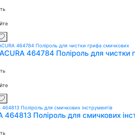
сть
йте
ACURA 464784 Поліроль для чистки 
сть
йте
 464813 Поліроль для смичкових інс
сть