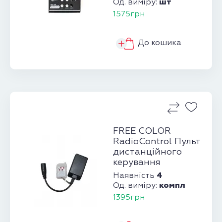
шт
Од. виміру:
1575грн
До кошика
FREE COLOR
RadioControl Пульт
дистанційного
керування
генераторами
4
Наявність
диму
компл
Од. виміру:
1395грн