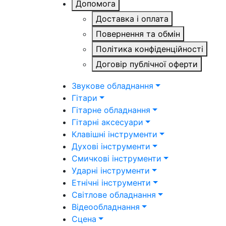
Допомога
Доставка і оплата
Повернення та обмін
Політика конфіденційності
Договір публічної оферти
Звукове обладнання
Гітари
Гітарне обладнання
Гітарні аксесуари
Клавішні інструменти
Духові інструменти
Смичкові інструменти
Ударні інструменти
Етнічні інструменти
Світлове обладнання
Відеообладнання
Сцена