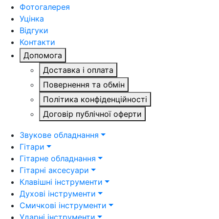
Фотогалерея
Уцінка
Відгуки
Контакти
Допомога
Доставка і оплата
Повернення та обмін
Політика конфіденційності
Договір публічної оферти
Звукове обладнання
Гітари
Гітарне обладнання
Гітарні аксесуари
Клавішні інструменти
Духові інструменти
Смичкові інструменти
Ударні інструменти