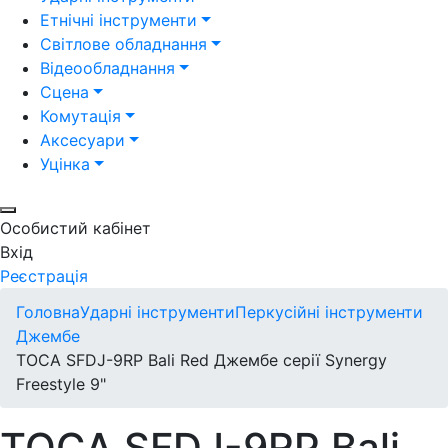
Етнічні інструменти
Світлове обладнання
Відеообладнання
Сцена
Комутація
Аксесуари
Уцінка
Особистий кабінет
Вхід
Реєстрація
Головна
Ударні інструменти
Перкусійні інструменти
Джембе
TOCA SFDJ-9RP Bali Red Джембе серії Synergy
Freestyle 9"
TOCA SFDJ-9RP Bali