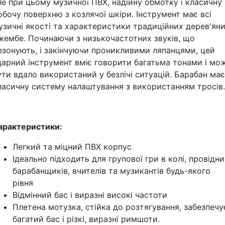
ле при цьому музичної ПВХ, надійну обмотку і класичну
обочу поверхню з козлячої шкіри. Інструмент має всі
узичні якості та характеристики традиційних дерев'ян
жембе. Починаючи з низькочастотних звуків, що
езонують, і закінчуючи проникливими ляпанцями, цей
дарний інструмент вміє говорити багатьма тонами і мо
ути вдало використаний у безлічі ситуацій. Барабан має
ласичну систему налаштування з використанням тросів.
арактеристики:
Легкий та міцний ПВХ корпус
Ідеально підходить для групової гри в колі, провідни
барабанщиків, вчителів та музикантів будь-якого
рівня
Відмінний бас і виразні високі частоти
Плетена мотузка, стійка до розтягування, забезпечу
багатий бас і різкі, виразні римшоти.