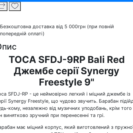
Безкоштовна доставка від 5 000грн (при повній
попередній оплаті)
Опис
TOCA SFDJ-9RP Bali Red
Джембе серії Synergy
Freestyle 9"
oca SFDJ-RP - це неймовірно легкий і міцний джембе із
ерії Synergy Freestyle, що чудово звучить. Барабан підій
удь-кому, незалежно від музичних уподобань, крім того
ін винятково зручний при перенесенні та грі.
арабан має міцний корпус, який виготовлений з пружної