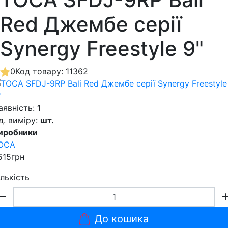
Red Джембе серії
Synergy Freestyle 9"
0
Код товару: 11362
аявність:
1
д. виміру:
шт.
иробники
OCA
515грн
ількість
До кошика