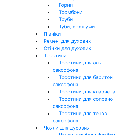
Горни
Тромбони
Труби
Туби, ефоніуми
Піаніки
Ремені для духових
Стійки для духових
Тростини
Тростини для альт
саксофона
Тростини для баритон
саксофона
Тростини для кларнета
Тростини для сопрано
саксофона
Тростини для тенор
саксофона
Чохли для духових
Чохли для блок-флейти