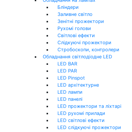
Бліндери
Заливне світло
Зенітні прожектори
Рухомі голови
Світлові ефекти
Слідкуючі прожектори
Стробоскопи, контролери
Обладнання світлодіодне LED
LED BAR
LED PAR
LED Pinspot
LED архітектурне
LED лампи
LED панелі
LED прожектори та ліхтарі
LED рухомі прилади
LED світлові ефекти
LED слідкуючі прожектори