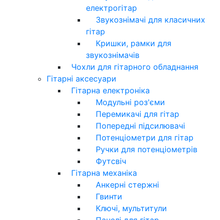
електрогітар
Звукознімачі для класичних
гітар
Кришки, рамки для
звукознімачів
Чохли для гітарного обладнання
Гітарні аксесуари
Гітарна електроніка
Модульні роз'єми
Перемикачі для гітар
Попередні підсилювачі
Потенціометри для гітар
Ручки для потенціометрів
Футсвіч
Гітарна механіка
Анкерні стержні
Гвинти
Ключі, мультитули
Панелі для гітар