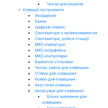
Чохли для укулеле
Клавішні інструменти
Акордеони
Баяни
Цифрові піаніно
Синтезатори з акомпонементом
Синтезатори, робочі станції
MIDI клавіатури
MIDI інтерфейси
MIDI контролери
Банкетки стільчики
Чохли, кейси для клавішних
Стійки для клавішних
Комбо для клавішних
Акустичні клавішні
Аксесуари для клавішних
Блоки живлення для
клавішних
Блоки педалей