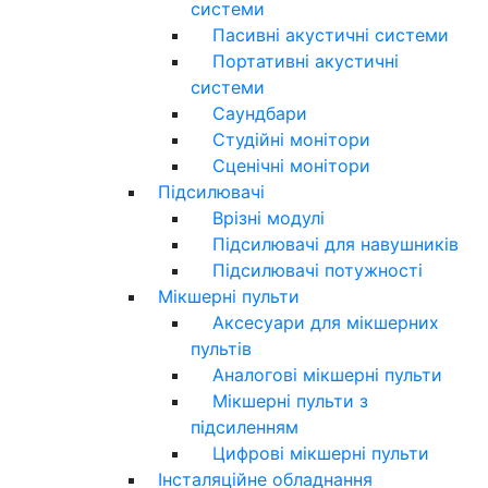
системи
Пасивні акустичні системи
Портативні акустичні
системи
Саундбари
Студійні монітори
Сценічні монітори
Підсилювачі
Врізні модулі
Підсилювачі для навушників
Підсилювачі потужності
Мікшерні пульти
Аксесуари для мікшерних
пультів
Аналогові мікшерні пульти
Мікшерні пульти з
підсиленням
Цифрові мікшерні пульти
Інсталяційне обладнання