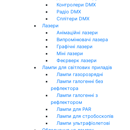
Контролери DMX
Радіо DMX
Сплітери DMX
Лазери
Анімаційні лазери
Випромінювачі лазера
Графічні лазери
Міні лазери
Феєрверк лазери
Лампи для світлових приладів
Лампи газорозрядні
Лампи галогенні без
рефлектора
Лампи галогенні з
рефлектором
Лампи для PAR
Лампи для стробоскопів
Лампи ультрафіолетові
Обладнання на лампах