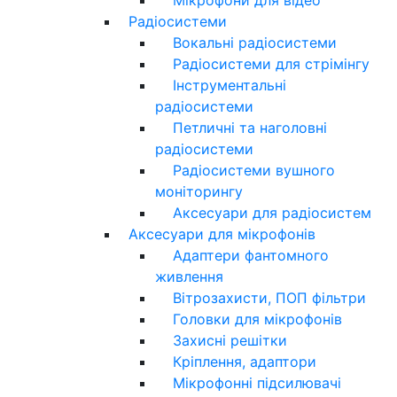
Радіосистеми
Вокальні радіосистеми
Радіосистеми для стрімінгу
Інструментальні
радіосистеми
Петличні та наголовні
радіосистеми
Радіосистеми вушного
моніторингу
Аксесуари для радіосистем
Аксесуари для мікрофонів
Адаптери фантомного
живлення
Вітрозахисти, ПОП фільтри
Головки для мікрофонів
Захисні решітки
Кріплення, адаптори
Мікрофонні підсилювачі