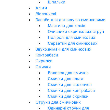
Шпильки
Альти
Віолончелі
Засоби для догляду за смичковими
Мастило для кілків
Очисники скрипкових струн
Поліролі для смичкових
Серветки для смичкових
Звукознімачі для смичкових
Контрабаси
Скрипки
Смички
Волосся для смичків
Смички для альта
Смички для віолончелі
Смички для контрабаса
Смички для скрипки
Струни для смичкових
Одинарні струни для