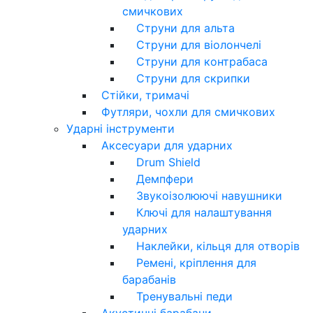
смичкових
Струни для альта
Струни для віолончелі
Струни для контрабаса
Струни для скрипки
Стійки, тримачі
Футляри, чохли для смичкових
Ударні інструменти
Аксесуари для ударних
Drum Shield
Демпфери
Звукоізолюючі навушники
Ключі для налаштування
ударних
Наклейки, кільця для отворів
Ремені, кріплення для
барабанів
Тренувальні педи
Акустичні барабани