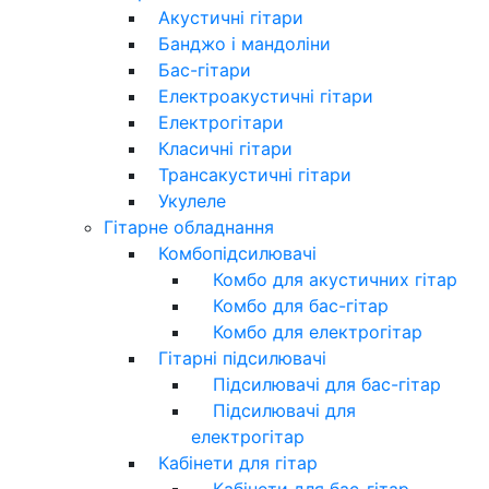
Акустичні гітари
Банджо і мандоліни
Бас-гітари
Електроакустичні гітари
Електрогітари
Класичні гітари
Трансакустичні гітари
Укулеле
Гітарне обладнання
Комбопідсилювачі
Комбо для акустичних гітар
Комбо для бас-гітар
Комбо для електрогітар
Гітарні підсилювачі
Підсилювачі для бас-гітар
Підсилювачі для
електрогітар
Кабінети для гітар
Кабінети для бас-гітар