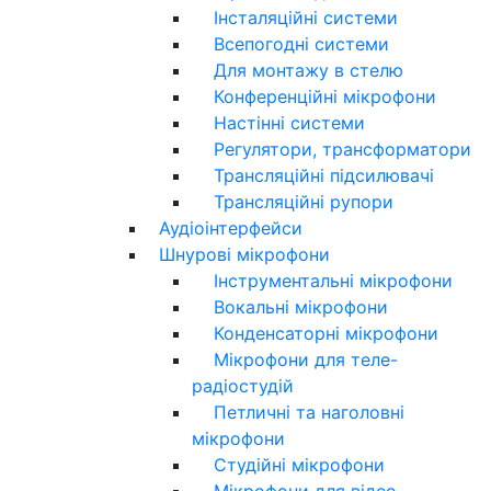
Інсталяційні системи
Всепогодні системи
Для монтажу в стелю
Конференційні мікрофони
Настінні системи
Регулятори, трансформатори
Трансляційні підсилювачі
Трансляційні рупори
Аудіоінтерфейси
Шнурові мікрофони
Інструментальні мікрофони
Вокальні мікрофони
Конденсаторні мікрофони
Мікрофони для теле-
радіостудій
Петличні та наголовні
мікрофони
Студійні мікрофони
Мікрофони для відео