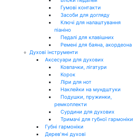
Гумові контакти
Засоби для догляду
Ключі для налаштування
піаніно
Педалі для клавішних
Ремені для баяна, акордеона
Духові інструменти
Аксесуари для духових
Ковпачки, лігатури
Корок
Ліри для нот
Наклейки на мундштуки
Подушки, пружинки,
ремкоплекти
Сурдини для духових
Тримачі для губної гармоніки
Губні гармоніки
Дерев'яні духові