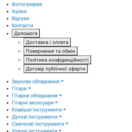
Фотогалерея
Уцінка
Відгуки
Контакти
Допомога
Доставка і оплата
Повернення та обмін
Політика конфіденційності
Договір публічної оферти
Звукове обладнання
Гітари
Гітарне обладнання
Гітарні аксесуари
Клавішні інструменти
Духові інструменти
Смичкові інструменти
Ударні інструменти