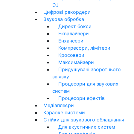
DJ
Цифрові рекордери
Звукова обробка
Директ бокси
Еквалайзери
Енхансери
Компресори, лімітери
Кросовери
Максимайзери
Придушувачі зворотнього
зв'язку
Процесори для звукових
систем
Процесори ефектів
Медіаплеєри
Караоке системи
Стійки для звукового обладнання
Для акустичних систем
Для мікрофонів