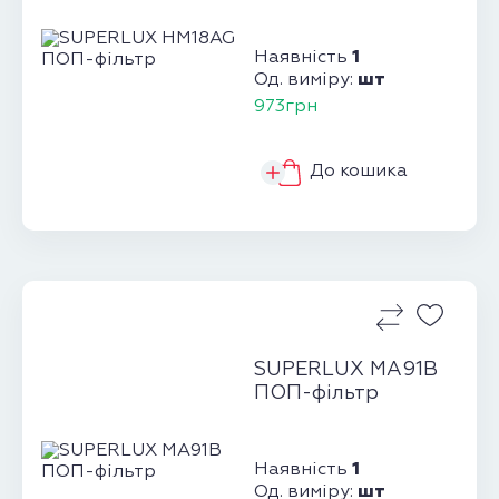
1
Наявність
шт
Од. виміру:
973грн
До кошика
SUPERLUX MA91B
ПОП-фільтр
1
Наявність
шт
Од. виміру: