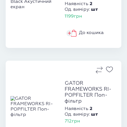
2
Наявність
шт
Од. виміру:
1199грн
До кошика
GATOR
FRAMEWORKS RI-
POPFILTER Поп-
фільтр
2
Наявність
шт
Од. виміру:
712грн