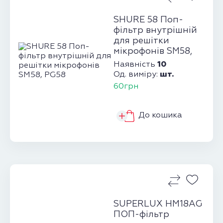
SHURE 58 Поп-
фільтр внутрішній
для решітки
мікрофонів SM58,
PG58
10
Наявність
шт.
Од. виміру:
60грн
До кошика
SUPERLUX HM18AG
ПОП-фільтр