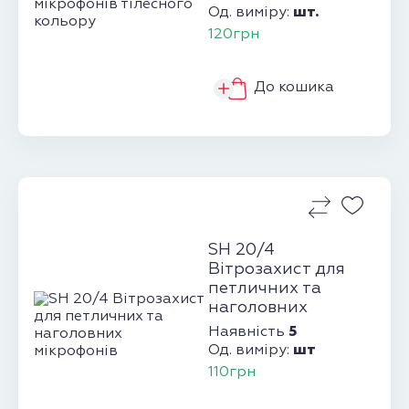
тілесного коль...
шт.
Од. виміру:
120грн
До кошика
SH 20/4
Вітрозахист для
петличних та
наголовних
мікрофонів
5
Наявність
шт
Од. виміру:
110грн