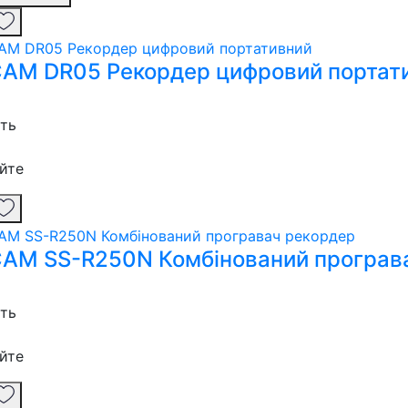
AM DR05 Рекордер цифровий портат
сть
йте
AM SS-R250N Комбінований програв
сть
йте