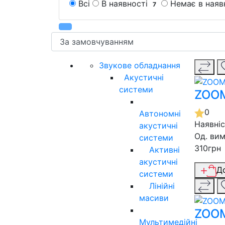
Всі
В наявності
Немає в наяв
7
Звукове обладнання
Акустичні
системи
ZOOM
0
Автономні
Наявні
акустичні
Од. вим
системи
310грн
Активні
акустичні
Д
системи
Лінійні
масиви
ZOOM
Мультимедійні