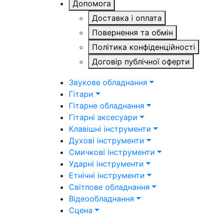
Допомога
Доставка і оплата
Повернення та обмін
Політика конфіденційності
Договір публічної оферти
Звукове обладнання
Гітари
Гітарне обладнання
Гітарні аксесуари
Клавішні інструменти
Духові інструменти
Смичкові інструменти
Ударні інструменти
Етнічні інструменти
Світлове обладнання
Відеообладнання
Сцена