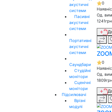
0
акустичні
Наявні
системи
Од. вим
Пасивні
1241грн
акустичні
системи
Д
Портативні
акустичні
системи
ZOOM
0
Саундбари
Наявні
Студійні
Од. вим
монітори
1809гр
Сценічні
монітори
Д
Підсилювачі
Врізні
модулі