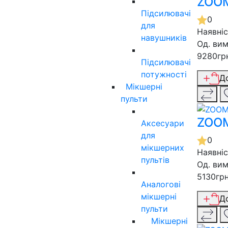
ZOOM
Підсилювачі
0
для
Наявні
навушників
Од. вим
9280гр
Підсилювачі
потужності
Д
Мікшерні
пульти
ZOOM
Аксесуари
для
0
мікшерних
Наявні
пультів
Од. вим
5130гр
Аналогові
мікшерні
Д
пульти
Мікшерні