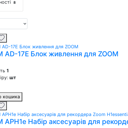
ності
8
 AD-17E Блок живлення для ZOOM
сть
1
іру:
шт
о кошика
 APH1e Набір аксесуарів для рекорде