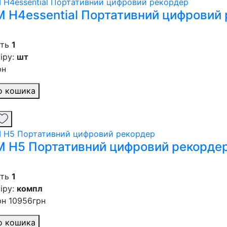
 H4essential Портативний цифровий
сть
1
іру:
шт
рн
о кошика
 H5 Портативний цифровий рекорде
сть
1
іру:
компл
рн
10956грн
о кошика