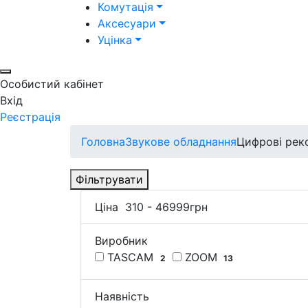
Комутація
Аксесуари
Уцінка
Особистий кабінет
Вхід
Реєстрація
Головна
Звукове обладнання
Цифрові рек
Фільтрувати
Ціна
310
-
46999
грн
Виробник
TASCAM
ZOOM
2
13
Наявність