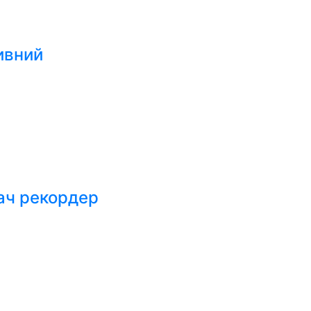
ивний
ач рекордер