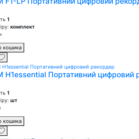
 F1-LP Портативний цифровий рекор
сть
1
іру:
комплект
н
о кошика
 H1essential Портативний цифровий 
сть
1
іру:
шт
н
о кошика