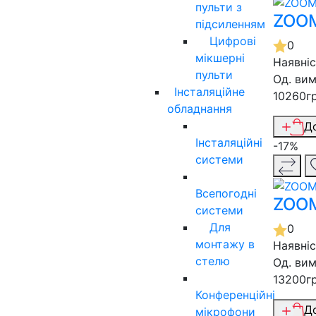
пульти з
ZOOM
підсиленням
Цифрові
0
мікшерні
Наявні
пульти
Од. вим
Інсталяційне
10260г
обладнання
Д
Інсталяційні
-17%
системи
Всепогодні
ZOOM
системи
Для
0
монтажу в
Наявні
стелю
Од. вим
13200г
Конференційні
Д
мікрофони