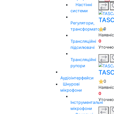
Настінні
системи
TASC
Регулятори,
0
трансформатори
Наявні
0
Трансляційні
Уточню
підсилювачі
Трансляційні
рупори
TASC
Аудіоінтерфейси
0
Шнурові
Наявні
мікрофони
0
Уточню
Інструментальні
мікрофони