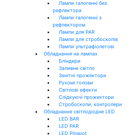
Лампи галогенні без
рефлектора
Лампи галогенні з
рефлектором
Лампи для PAR
Лампи для стробоскопів
Лампи ультрафіолетові
Обладнання на лампах
Бліндери
Заливне світло
Зенітні прожектори
Рухомі голови
Світлові ефекти
Слідкуючі прожектори
Стробоскопи, контролери
Обладнання світлодіодне LED
LED BAR
LED PAR
LED Pinspot