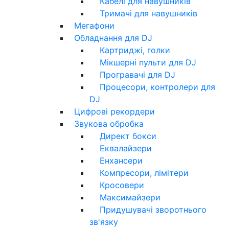
Кабелі для навушників
Тримачі для навушників
Мегафони
Обладнання для DJ
Картриджі, голки
Мікшерні пульти для DJ
Програвачі для DJ
Процесори, контролери для
DJ
Цифрові рекордери
Звукова обробка
Директ бокси
Еквалайзери
Енхансери
Компресори, лімітери
Кросовери
Максимайзери
Придушувачі зворотнього
зв'язку