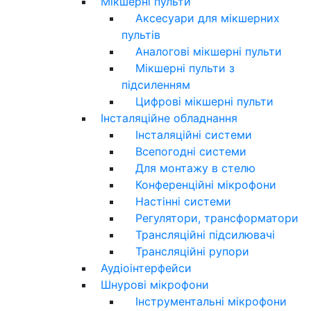
Мікшерні пульти
Аксесуари для мікшерних
пультів
Аналогові мікшерні пульти
Мікшерні пульти з
підсиленням
Цифрові мікшерні пульти
Інсталяційне обладнання
Інсталяційні системи
Всепогодні системи
Для монтажу в стелю
Конференційні мікрофони
Настінні системи
Регулятори, трансформатори
Трансляційні підсилювачі
Трансляційні рупори
Аудіоінтерфейси
Шнурові мікрофони
Інструментальні мікрофони