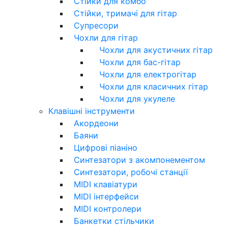
Стійки для комбо
Стійки, тримачі для гітар
Супресори
Чохли для гітар
Чохли для акустичних гітар
Чохли для бас-гітар
Чохли для електрогітар
Чохли для класичних гітар
Чохли для укулеле
Клавішні інструменти
Акордеони
Баяни
Цифрові піаніно
Синтезатори з акомпонементом
Синтезатори, робочі станції
MIDI клавіатури
MIDI інтерфейси
MIDI контролери
Банкетки стільчики