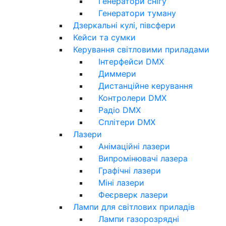
Генератори снігу
Генератори туману
Дзеркальні кулі, півсфери
Кейси та сумки
Керування світловими приладами
Інтерфейси DMX
Диммери
Дистанційне керування
Контролери DMX
Радіо DMX
Сплітери DMX
Лазери
Анімаційні лазери
Випромінювачі лазера
Графічні лазери
Міні лазери
Феєрверк лазери
Лампи для світлових приладів
Лампи газорозрядні