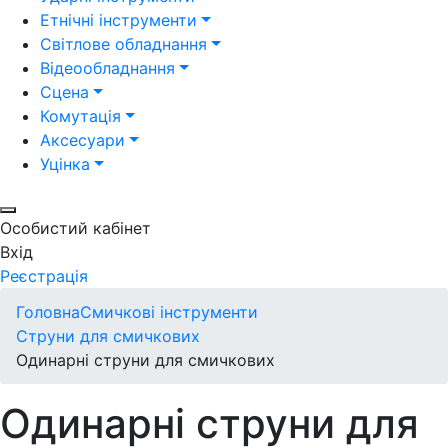
Етнічні інструменти
Світлове обладнання
Відеообладнання
Сцена
Комутація
Аксесуари
Уцінка
Особистий кабінет
Вхід
Реєстрація
Головна
Смичкові інструменти
Струни для смичкових
Одинарні струни для смичкових
Одинарні струни для