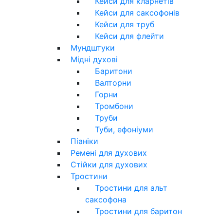
Кейси для кларнетів
Кейси для саксофонів
Кейси для труб
Кейси для флейти
Мундштуки
Мідні духові
Баритони
Валторни
Горни
Тромбони
Труби
Туби, ефоніуми
Піаніки
Ремені для духових
Стійки для духових
Тростини
Тростини для альт
саксофона
Тростини для баритон