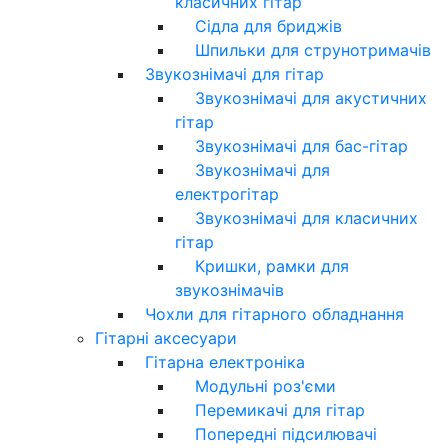
класичних гітар
Сідла для бриджів
Шпильки для струнотримачів
Звукознімачі для гітар
Звукознімачі для акустичних
гітар
Звукознімачі для бас-гітар
Звукознімачі для
електрогітар
Звукознімачі для класичних
гітар
Кришки, рамки для
звукознімачів
Чохли для гітарного обладнання
Гітарні аксесуари
Гітарна електроніка
Модульні роз'єми
Перемикачі для гітар
Попередні підсилювачі