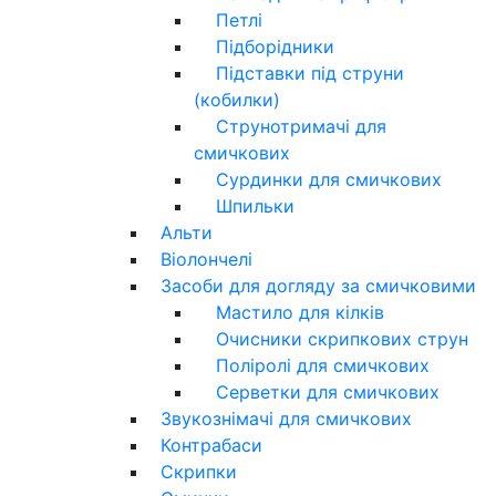
Петлі
Підборідники
Підставки під струни
(кобилки)
Струнотримачі для
смичкових
Сурдинки для смичкових
Шпильки
Альти
Віолончелі
Засоби для догляду за смичковими
Мастило для кілків
Очисники скрипкових струн
Поліролі для смичкових
Серветки для смичкових
Звукознімачі для смичкових
Контрабаси
Скрипки