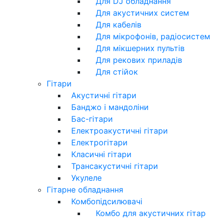
Для DJ обладнання
Для акустичних систем
Для кабелів
Для мікрофонів, радіосистем
Для мікшерних пультів
Для рекових приладів
Для стійок
Гітари
Акустичні гітари
Банджо і мандоліни
Бас-гітари
Електроакустичні гітари
Електрогітари
Класичні гітари
Трансакустичні гітари
Укулеле
Гітарне обладнання
Комбопідсилювачі
Комбо для акустичних гітар