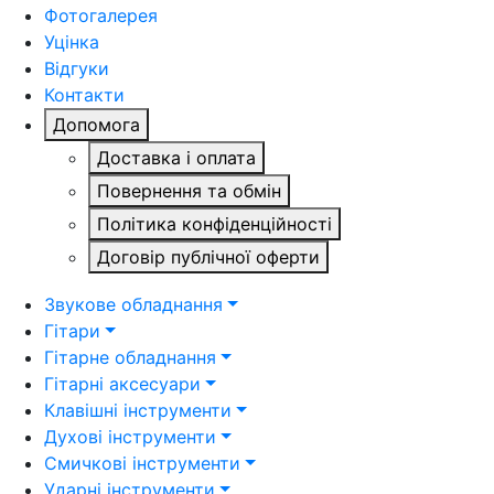
Фотогалерея
Уцінка
Відгуки
Контакти
Допомога
Доставка і оплата
Повернення та обмін
Політика конфіденційності
Договір публічної оферти
Звукове обладнання
Гітари
Гітарне обладнання
Гітарні аксесуари
Клавішні інструменти
Духові інструменти
Смичкові інструменти
Ударні інструменти