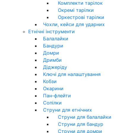
Комплекти тарілок
Окремі тарілки
Оркестрові тарілки
Чохли, кейси для ударних
Етнічні інструменти
Балалайки
Бандури
Домри
Дримби
Діджеріду
Ключі для налаштування
Кобзи
Окарини
Пан-флейти
Сопілки
Струни для етнічних
Струни для балалайки
Струни для бандур
Струни для домри