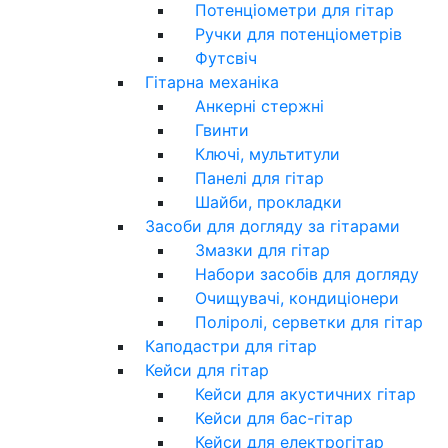
Потенціометри для гітар
Ручки для потенціометрів
Футсвіч
Гітарна механіка
Анкерні стержні
Гвинти
Ключі, мультитули
Панелі для гітар
Шайби, прокладки
Засоби для догляду за гітарами
Змазки для гітар
Набори засобів для догляду
Очищувачі, кондиціонери
Поліролі, серветки для гітар
Каподастри для гітар
Кейси для гітар
Кейси для акустичних гітар
Кейси для бас-гітар
Кейси для електрогітар