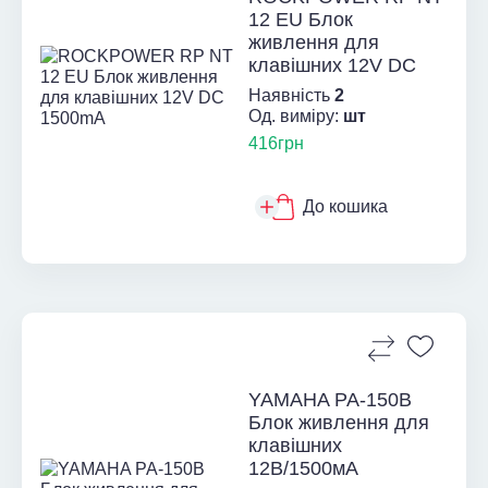
12 EU Блок
живлення для
клавішних 12V DC
1500mA
Наявність
2
Од. виміру:
шт
416грн
До кошика
YAMAHA PA-150B
Блок живлення для
клавішних
12В/1500мА