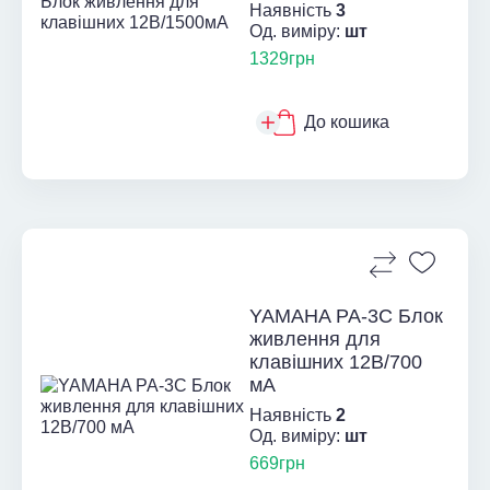
Наявність
3
Од. виміру:
шт
1329грн
До кошика
YAMAHA PA-3C Блок
живлення для
клавішних 12В/700
мА
Наявність
2
Од. виміру:
шт
669грн