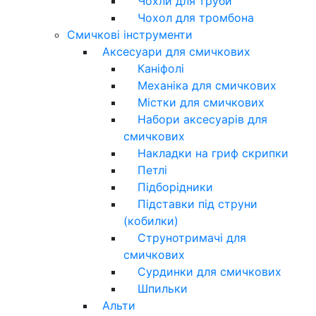
Чохли для труби
Чохол для тромбона
Смичкові інструменти
Аксесуари для смичкових
Каніфолі
Механіка для смичкових
Містки для смичкових
Набори аксесуарів для
смичкових
Накладки на гриф скрипки
Петлі
Підборідники
Підставки під струни
(кобилки)
Струнотримачі для
смичкових
Сурдинки для смичкових
Шпильки
Альти