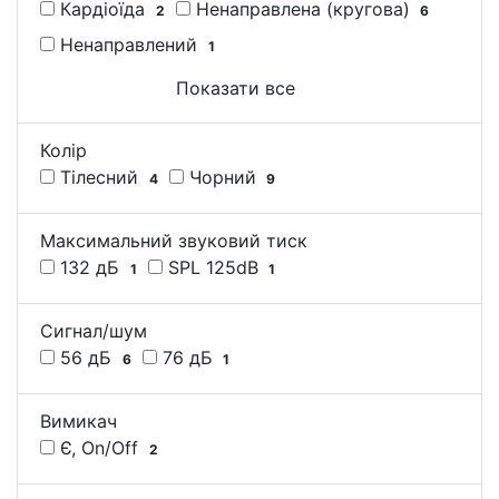
Кардіоїда
Ненаправлена ​​(кругова)
2
6
Ненаправлений
1
Показати все
Колір
Тілесний
Чорний
4
9
Максимальний звуковий тиск
132 дБ
SPL 125dB
1
1
Сигнал/шум
56 дБ
76 дБ
6
1
Вимикач
Є, On/Off
2