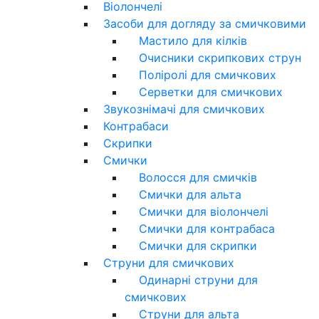
Віолончелі
Засоби для догляду за смичковими
Мастило для кілків
Очисники скрипкових струн
Поліролі для смичкових
Серветки для смичкових
Звукознімачі для смичкових
Контрабаси
Скрипки
Смички
Волосся для смичків
Смички для альта
Смички для віолончелі
Смички для контрабаса
Смички для скрипки
Струни для смичкових
Одинарні струни для
смичкових
Струни для альта