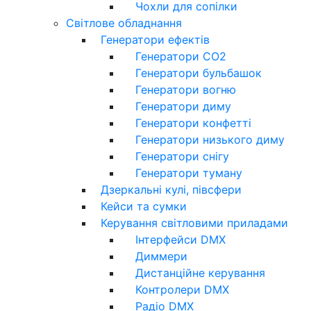
Чохли для сопілки
Світлове обладнання
Генератори ефектів
Генератори CO2
Генератори бульбашок
Генератори вогню
Генератори диму
Генератори конфетті
Генератори низького диму
Генератори снігу
Генератори туману
Дзеркальні кулі, півсфери
Кейси та сумки
Керування світловими приладами
Інтерфейси DMX
Диммери
Дистанційне керування
Контролери DMX
Радіо DMX