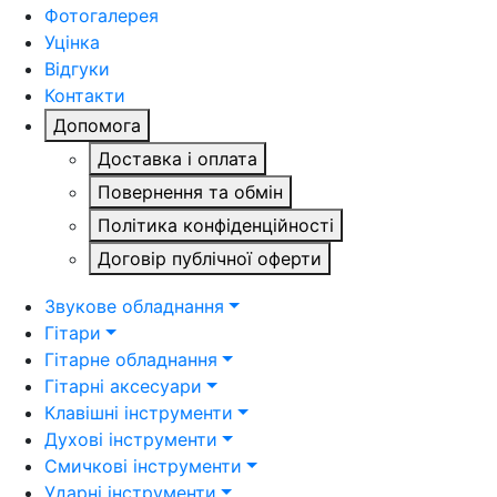
Фотогалерея
Уцінка
Відгуки
Контакти
Допомога
Доставка і оплата
Повернення та обмін
Політика конфіденційності
Договір публічної оферти
Звукове обладнання
Гітари
Гітарне обладнання
Гітарні аксесуари
Клавішні інструменти
Духові інструменти
Смичкові інструменти
Ударні інструменти