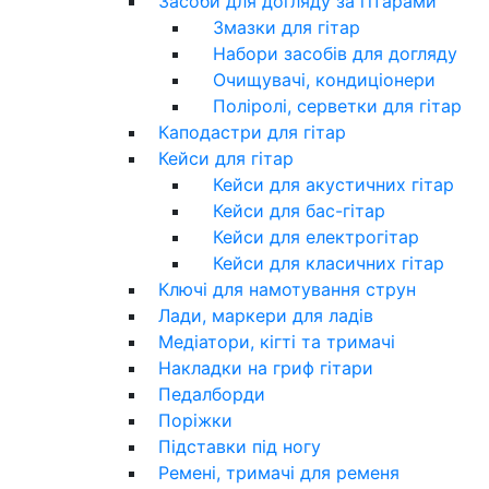
Засоби для догляду за гітарами
Змазки для гітар
Набори засобів для догляду
Очищувачі, кондиціонери
Поліролі, серветки для гітар
Каподастри для гітар
Кейси для гітар
Кейси для акустичних гітар
Кейси для бас-гітар
Кейси для електрогітар
Кейси для класичних гітар
Ключі для намотування струн
Лади, маркери для ладів
Медіатори, кігті та тримачі
Накладки на гриф гітари
Педалборди
Поріжки
Підставки під ногу
Ремені, тримачі для ременя