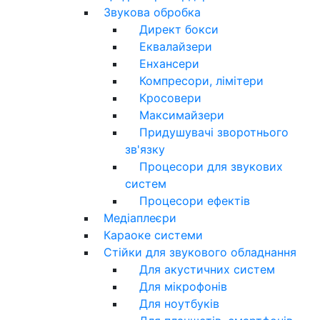
Звукова обробка
Директ бокси
Еквалайзери
Енхансери
Компресори, лімітери
Кросовери
Максимайзери
Придушувачі зворотнього
зв'язку
Процесори для звукових
систем
Процесори ефектів
Медіаплеєри
Караоке системи
Стійки для звукового обладнання
Для акустичних систем
Для мікрофонів
Для ноутбуків