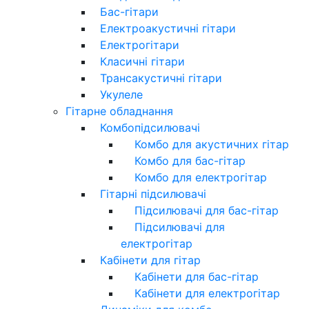
Бас-гітари
Електроакустичні гітари
Електрогітари
Класичні гітари
Трансакустичні гітари
Укулеле
Гітарне обладнання
Комбопідсилювачі
Комбо для акустичних гітар
Комбо для бас-гітар
Комбо для електрогітар
Гітарні підсилювачі
Підсилювачі для бас-гітар
Підсилювачі для
електрогітар
Кабінети для гітар
Кабінети для бас-гітар
Кабінети для електрогітар