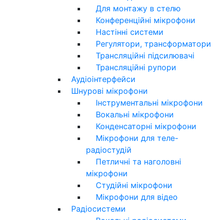
Для монтажу в стелю
Конференційні мікрофони
Настінні системи
Регулятори, трансформатори
Трансляційні підсилювачі
Трансляційні рупори
Аудіоінтерфейси
Шнурові мікрофони
Інструментальні мікрофони
Вокальні мікрофони
Конденсаторні мікрофони
Мікрофони для теле-
радіостудій
Петличні та наголовні
мікрофони
Студійні мікрофони
Мікрофони для відео
Радіосистеми