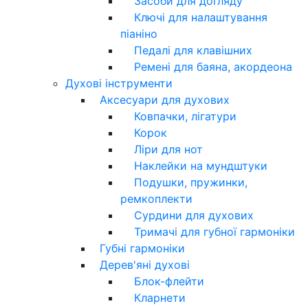
Засоби для догляду
Ключі для налаштування
піаніно
Педалі для клавішних
Ремені для баяна, акордеона
Духові інструменти
Аксесуари для духових
Ковпачки, лігатури
Корок
Ліри для нот
Наклейки на мундштуки
Подушки, пружинки,
ремкоплекти
Сурдини для духових
Тримачі для губної гармоніки
Губні гармоніки
Дерев'яні духові
Блок-флейти
Кларнети