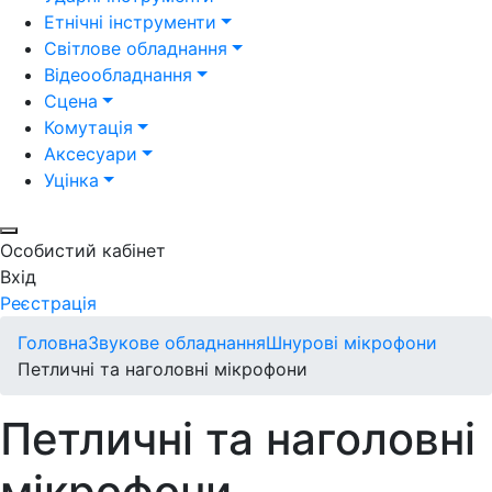
Етнічні інструменти
Світлове обладнання
Відеообладнання
Сцена
Комутація
Аксесуари
Уцінка
Особистий кабінет
Вхід
Реєстрація
Головна
Звукове обладнання
Шнурові мікрофони
Петличні та наголовні мікрофони
Петличні та наголовні
мікрофони