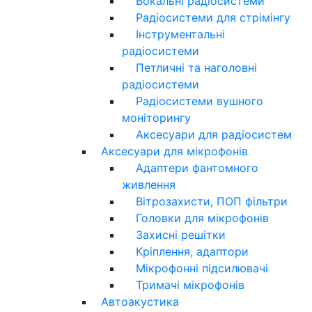
Вокальні радіосистеми
Радіосистеми для стрімінгу
Інструментальні
радіосистеми
Петличні та наголовні
радіосистеми
Радіосистеми вушного
моніторингу
Аксесуари для радіосистем
Аксесуари для мікрофонів
Адаптери фантомного
живлення
Вітрозахисти, ПОП фільтри
Головки для мікрофонів
Захисні решітки
Кріплення, адаптори
Мікрофонні підсилювачі
Тримачі мікрофонів
Автоакустика