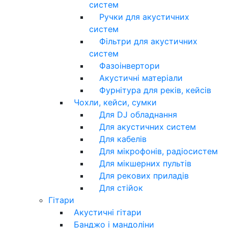
систем
Ручки для акустичних
систем
Фільтри для акустичних
систем
Фазоінвертори
Акустичні матеріали
Фурнітура для реків, кейсів
Чохли, кейси, сумки
Для DJ обладнання
Для акустичних систем
Для кабелів
Для мікрофонів, радіосистем
Для мікшерних пультів
Для рекових приладів
Для стійок
Гітари
Акустичні гітари
Банджо і мандоліни