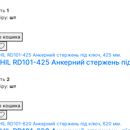
сть
1
іру:
шт
о кошика
HIL RD101-425 Анкерний стержень під
сть
2
іру:
шт
о кошика