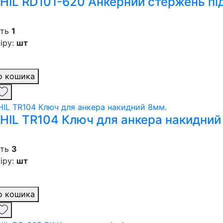
HIL RD101-620 Анкерний стержень під
сть
1
іру:
шт
о кошика
HIL TR104 Ключ для анкера накидний
сть
3
іру:
шт
о кошика