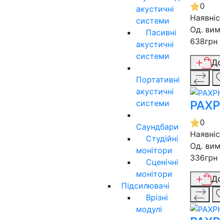
0
акустичні
Наявні
системи
Од. вим
Пасивні
638грн
акустичні
системи
Д
Портативні
акустичні
системи
PAXP
0
Саундбари
Наявні
Студійні
Од. вим
монітори
336грн
Сценічні
монітори
Д
Підсилювачі
Врізні
модулі