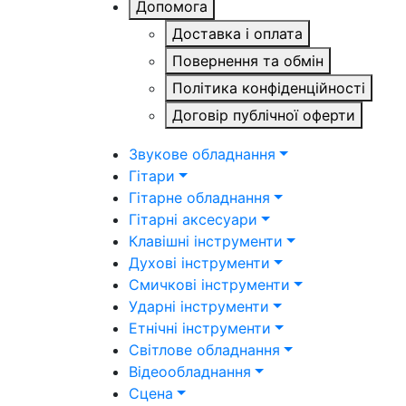
Допомога
Доставка і оплата
Повернення та обмін
Політика конфіденційності
Договір публічної оферти
Звукове обладнання
Гітари
Гітарне обладнання
Гітарні аксесуари
Клавішні інструменти
Духові інструменти
Смичкові інструменти
Ударні інструменти
Етнічні інструменти
Світлове обладнання
Відеообладнання
Сцена