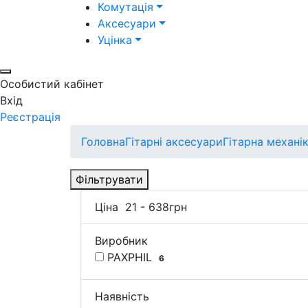
Комутація
Аксесуари
Уцінка
Особистий кабінет
Вхід
Реєстрація
Головна
Гітарні аксесуари
Гітарна механі
Фільтрувати
Ціна
21
-
638
грн
Виробник
PAXPHIL
6
Наявність