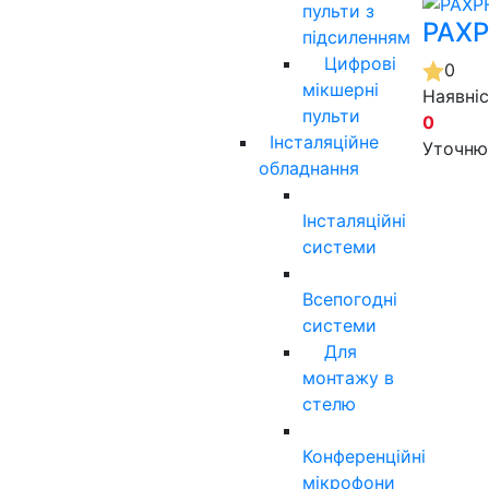
пульти з
PAXP
підсиленням
Цифрові
0
мікшерні
Наявні
пульти
0
Інсталяційне
Уточню
обладнання
Інсталяційні
системи
Всепогодні
системи
Для
монтажу в
стелю
Конференційні
мікрофони