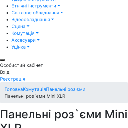
Етнічні інструменти
Світлове обладнання
Відеообладнання
Сцена
Комутація
Аксесуари
Уцінка
Особистий кабінет
Вхід
Реєстрація
Головна
Комутація
Панельні роз'єми
Панельні роз`єми Mini XLR
Панельні роз`єми Mini
XLR