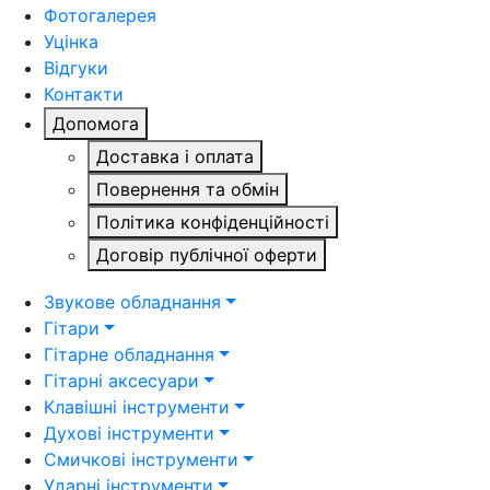
Фотогалерея
Уцінка
Відгуки
Контакти
Допомога
Доставка і оплата
Повернення та обмін
Політика конфіденційності
Договір публічної оферти
Звукове обладнання
Гітари
Гітарне обладнання
Гітарні аксесуари
Клавішні інструменти
Духові інструменти
Смичкові інструменти
Ударні інструменти