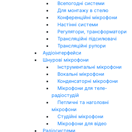
Всепогодні системи
Для монтажу в стелю
Конференційні мікрофони
Настінні системи
Регулятори, трансформатори
Трансляційні підсилювачі
Трансляційні рупори
Аудіоінтерфейси
Шнурові мікрофони
Інструментальні мікрофони
Вокальні мікрофони
Конденсаторні мікрофони
Мікрофони для теле-
радіостудій
Петличні та наголовні
мікрофони
Студійні мікрофони
Мікрофони для відео
Радіосистеми