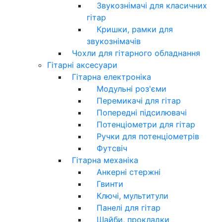
Звукознімачі для класичних
гітар
Кришки, рамки для
звукознімачів
Чохли для гітарного обладнання
Гітарні аксесуари
Гітарна електроніка
Модульні роз'єми
Перемикачі для гітар
Попередні підсилювачі
Потенціометри для гітар
Ручки для потенціометрів
Футсвіч
Гітарна механіка
Анкерні стержні
Гвинти
Ключі, мультитули
Панелі для гітар
Шайби, прокладки