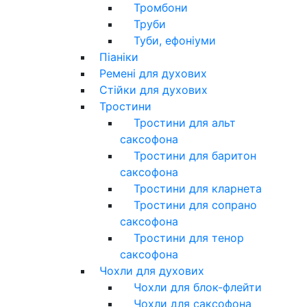
Тромбони
Труби
Туби, ефоніуми
Піаніки
Ремені для духових
Стійки для духових
Тростини
Тростини для альт
саксофона
Тростини для баритон
саксофона
Тростини для кларнета
Тростини для сопрано
саксофона
Тростини для тенор
саксофона
Чохли для духових
Чохли для блок-флейти
Чохли для саксофона