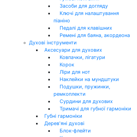
Засоби для догляду
Ключі для налаштування
піаніно
Педалі для клавішних
Ремені для баяна, акордеона
Духові інструменти
Аксесуари для духових
Ковпачки, лігатури
Корок
Ліри для нот
Наклейки на мундштуки
Подушки, пружинки,
ремкоплекти
Сурдини для духових
Тримачі для губної гармоніки
Губні гармоніки
Дерев'яні духові
Блок-флейти