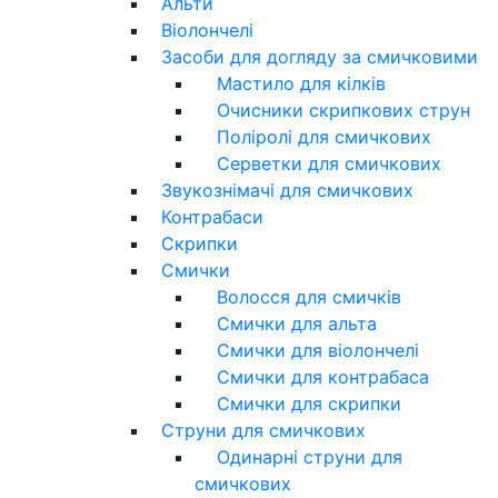
Альти
Віолончелі
Засоби для догляду за смичковими
Мастило для кілків
Очисники скрипкових струн
Поліролі для смичкових
Серветки для смичкових
Звукознімачі для смичкових
Контрабаси
Скрипки
Смички
Волосся для смичків
Смички для альта
Смички для віолончелі
Смички для контрабаса
Смички для скрипки
Струни для смичкових
Одинарні струни для
смичкових