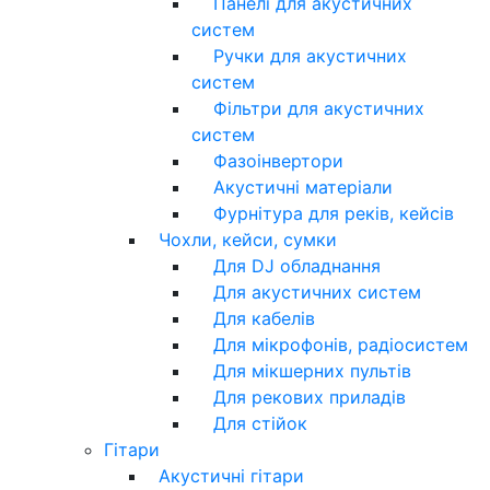
Панелі для акустичних
систем
Ручки для акустичних
систем
Фільтри для акустичних
систем
Фазоінвертори
Акустичні матеріали
Фурнітура для реків, кейсів
Чохли, кейси, сумки
Для DJ обладнання
Для акустичних систем
Для кабелів
Для мікрофонів, радіосистем
Для мікшерних пультів
Для рекових приладів
Для стійок
Гітари
Акустичні гітари