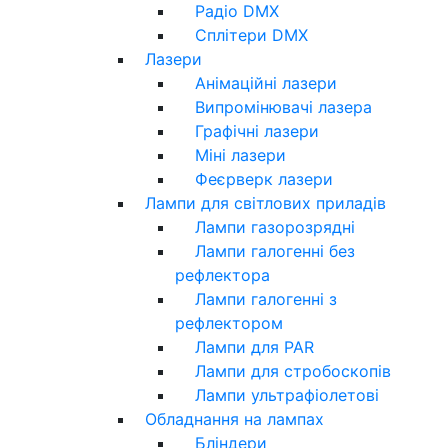
Радіо DMX
Сплітери DMX
Лазери
Анімаційні лазери
Випромінювачі лазера
Графічні лазери
Міні лазери
Феєрверк лазери
Лампи для світлових приладів
Лампи газорозрядні
Лампи галогенні без
рефлектора
Лампи галогенні з
рефлектором
Лампи для PAR
Лампи для стробоскопів
Лампи ультрафіолетові
Обладнання на лампах
Бліндери