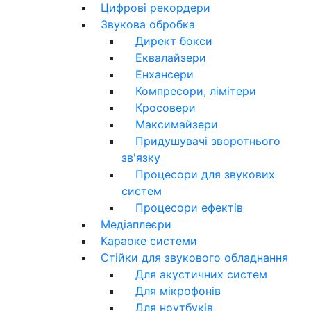
Цифрові рекордери
Звукова обробка
Директ бокси
Еквалайзери
Енхансери
Компресори, лімітери
Кросовери
Максимайзери
Придушувачі зворотнього
зв'язку
Процесори для звукових
систем
Процесори ефектів
Медіаплеєри
Караоке системи
Стійки для звукового обладнання
Для акустичних систем
Для мікрофонів
Для ноутбуків