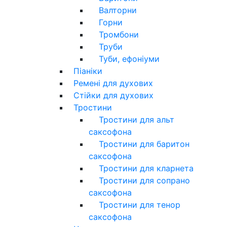
Валторни
Горни
Тромбони
Труби
Туби, ефоніуми
Піаніки
Ремені для духових
Стійки для духових
Тростини
Тростини для альт
саксофона
Тростини для баритон
саксофона
Тростини для кларнета
Тростини для сопрано
саксофона
Тростини для тенор
саксофона