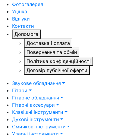
Фотогалерея
Уцінка
Відгуки
Контакти
Допомога
Доставка і оплата
Повернення та обмін
Політика конфіденційності
Договір публічної оферти
Звукове обладнання
Гітари
Гітарне обладнання
Гітарні аксесуари
Клавішні інструменти
Духові інструменти
Смичкові інструменти
Ударні інструменти