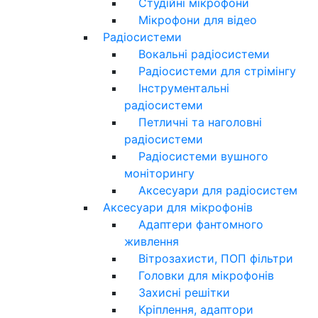
Студійні мікрофони
Мікрофони для відео
Радіосистеми
Вокальні радіосистеми
Радіосистеми для стрімінгу
Інструментальні
радіосистеми
Петличні та наголовні
радіосистеми
Радіосистеми вушного
моніторингу
Аксесуари для радіосистем
Аксесуари для мікрофонів
Адаптери фантомного
живлення
Вітрозахисти, ПОП фільтри
Головки для мікрофонів
Захисні решітки
Кріплення, адаптори