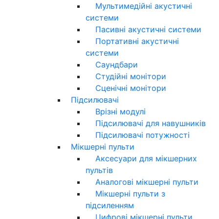
Мультимедійні акустичні
системи
Пасивні акустичні системи
Портативні акустичні
системи
Саундбари
Студійні монітори
Сценічні монітори
Підсилювачі
Врізні модулі
Підсилювачі для навушників
Підсилювачі потужності
Мікшерні пульти
Аксесуари для мікшерних
пультів
Аналогові мікшерні пульти
Мікшерні пульти з
підсиленням
Цифрові мікшерні пульти