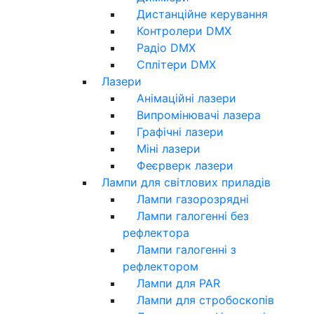
Дистанційне керування
Контролери DMX
Радіо DMX
Сплітери DMX
Лазери
Анімаційні лазери
Випромінювачі лазера
Графічні лазери
Міні лазери
Феєрверк лазери
Лампи для світлових приладів
Лампи газорозрядні
Лампи галогенні без
рефлектора
Лампи галогенні з
рефлектором
Лампи для PAR
Лампи для стробоскопів