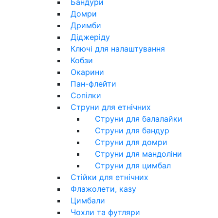
Бандури
Домри
Дримби
Діджеріду
Ключі для налаштування
Кобзи
Окарини
Пан-флейти
Сопілки
Струни для етнічних
Струни для балалайки
Струни для бандур
Струни для домри
Струни для мандоліни
Струни для цимбал
Стійки для етнічних
Флажолети, казу
Цимбали
Чохли та футляри