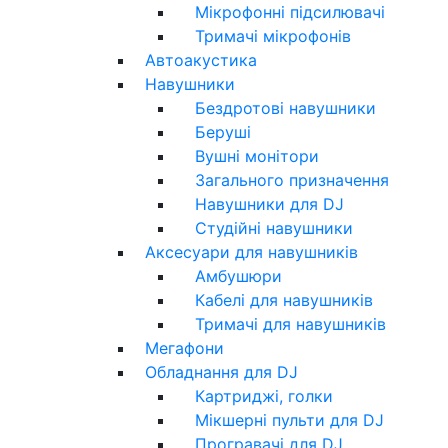
Мікрофонні підсилювачі
Тримачі мікрофонів
Автоакустика
Навушники
Бездротові навушники
Беруші
Вушні монітори
Загального призначення
Навушники для DJ
Студійні навушники
Аксесуари для навушників
Амбушюри
Кабелі для навушників
Тримачі для навушників
Мегафони
Обладнання для DJ
Картриджі, голки
Мікшерні пульти для DJ
Програвачі для DJ