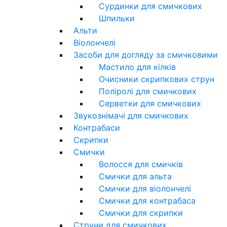
Сурдинки для смичкових
Шпильки
Альти
Віолончелі
Засоби для догляду за смичковими
Мастило для кілків
Очисники скрипкових струн
Поліролі для смичкових
Серветки для смичкових
Звукознімачі для смичкових
Контрабаси
Скрипки
Смички
Волосся для смичків
Смички для альта
Смички для віолончелі
Смички для контрабаса
Смички для скрипки
Струни для смичкових