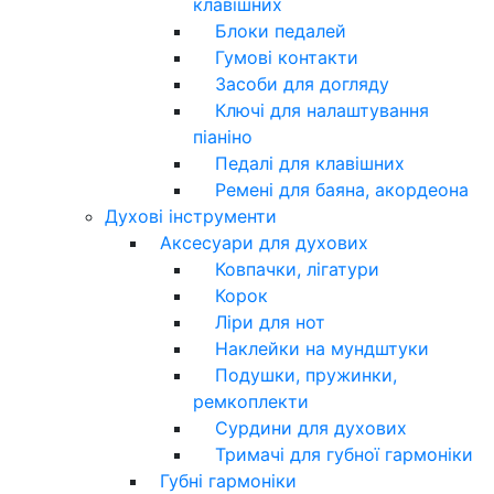
клавішних
Блоки педалей
Гумові контакти
Засоби для догляду
Ключі для налаштування
піаніно
Педалі для клавішних
Ремені для баяна, акордеона
Духові інструменти
Аксесуари для духових
Ковпачки, лігатури
Корок
Ліри для нот
Наклейки на мундштуки
Подушки, пружинки,
ремкоплекти
Сурдини для духових
Тримачі для губної гармоніки
Губні гармоніки