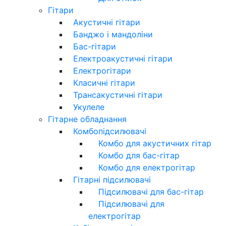
Гітари
Акустичні гітари
Банджо і мандоліни
Бас-гітари
Електроакустичні гітари
Електрогітари
Класичні гітари
Трансакустичні гітари
Укулеле
Гітарне обладнання
Комбопідсилювачі
Комбо для акустичних гітар
Комбо для бас-гітар
Комбо для електрогітар
Гітарні підсилювачі
Підсилювачі для бас-гітар
Підсилювачі для
електрогітар