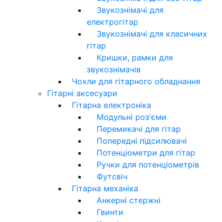
Звукознімачі для
електрогітар
Звукознімачі для класичних
гітар
Кришки, рамки для
звукознімачів
Чохли для гітарного обладнання
Гітарні аксесуари
Гітарна електроніка
Модульні роз'єми
Перемикачі для гітар
Попередні підсилювачі
Потенціометри для гітар
Ручки для потенціометрів
Футсвіч
Гітарна механіка
Анкерні стержні
Гвинти