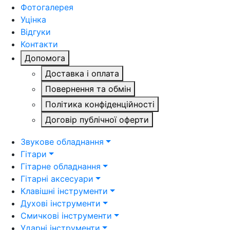
Фотогалерея
Уцінка
Відгуки
Контакти
Допомога
Доставка і оплата
Повернення та обмін
Політика конфіденційності
Договір публічної оферти
Звукове обладнання
Гітари
Гітарне обладнання
Гітарні аксесуари
Клавішні інструменти
Духові інструменти
Смичкові інструменти
Ударні інструменти