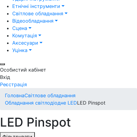
Етнічні інструменти
Світлове обладнання
Відеообладнання
Сцена
Комутація
Аксесуари
Уцінка
Особистий кабінет
Вхід
Реєстрація
Головна
Світлове обладнання
Обладнання світлодіодне LED
LED Pinspot
LED Pinspot
Фільтрувати