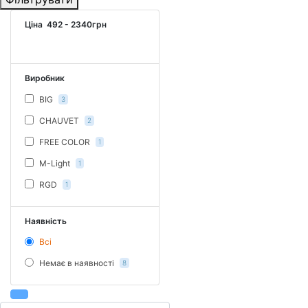
Ціна
492
-
2340
грн
Виробник
BIG
3
CHAUVET
2
FREE COLOR
1
M-Light
1
RGD
1
Наявність
Всі
Немає в наявності
8