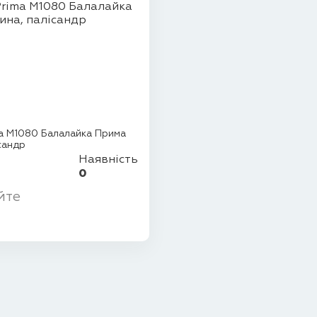
a M1080 Балалайка Прима
сандр
Наявність
0
йте