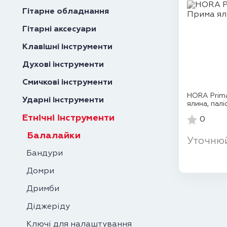
Гітарне обладнання
Гітарні аксесуари
Клавішні інструменти
Духові інструменти
Смичкові інструменти
HORA Prim
Ударні інструменти
ялина, палі
Етнічні інструменти
0
Балалайки
Уточню
Бандури
Домри
Дримби
Діджеріду
Ключі для налаштування