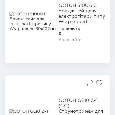
GOTOH 510UB C
Бридж-тейл для
електрогітари типу
Wraparound
30х102мм
Наявність
0
Уточнюйте
GOTOH GE101Z-T
(GG)
Струнотримач для