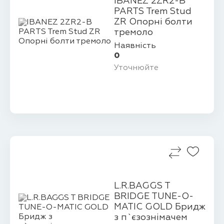
IBANEZ 2ZR2-B
PARTS Trem Stud
ZR Опорні болти
тремоло
Наявність
0
Уточнюйте
L.R.BAGGS T
BRIDGE TUNE-O-
MATIC GOLD Бридж
з п`єзознімачем