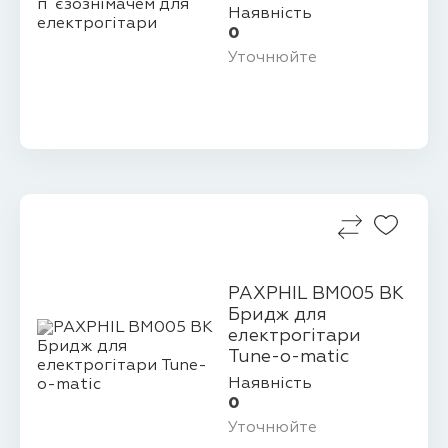
для електрогіт...
Наявність
0
Уточнюйте
PAXPHIL BM005 BK
Бридж для
електрогітари
Tune-o-matic
Наявність
0
Уточнюйте