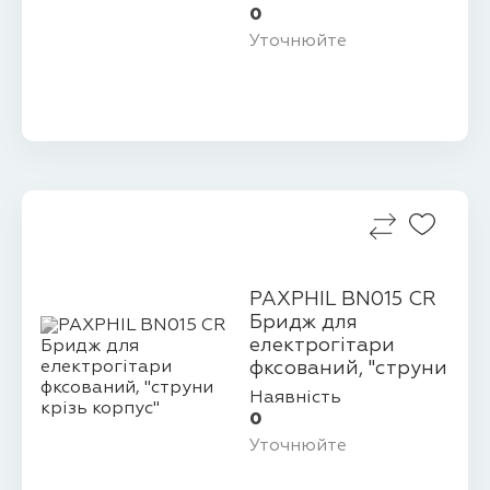
0
Уточнюйте
PAXPHIL BN015 CR
Бридж для
електрогітари
фксований, "струни
крізь ко...
Наявність
0
Уточнюйте