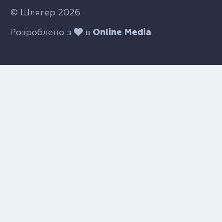
© Шлягер 2026
Розроблено з
в
Online Media