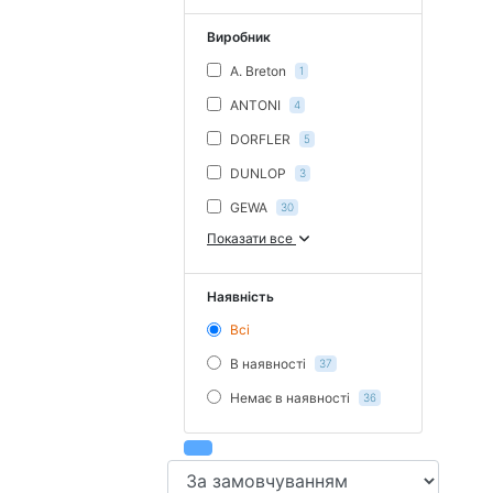
Виробник
A. Breton
1
ANTONI
4
DORFLER
5
DUNLOP
3
GEWA
30
Показати все
Наявність
Всі
В наявності
37
Немає в наявності
36