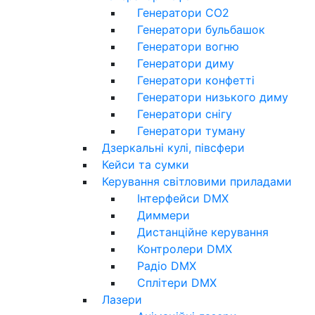
Генератори CO2
Генератори бульбашок
Генератори вогню
Генератори диму
Генератори конфетті
Генератори низького диму
Генератори снігу
Генератори туману
Дзеркальні кулі, півсфери
Кейси та сумки
Керування світловими приладами
Інтерфейси DMX
Диммери
Дистанційне керування
Контролери DMX
Радіо DMX
Сплітери DMX
Лазери