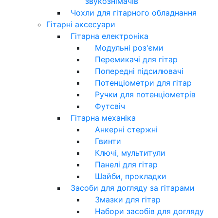
звукознімачів
Чохли для гітарного обладнання
Гітарні аксесуари
Гітарна електроніка
Модульні роз'єми
Перемикачі для гітар
Попередні підсилювачі
Потенціометри для гітар
Ручки для потенціометрів
Футсвіч
Гітарна механіка
Анкерні стержні
Гвинти
Ключі, мультитули
Панелі для гітар
Шайби, прокладки
Засоби для догляду за гітарами
Змазки для гітар
Набори засобів для догляду