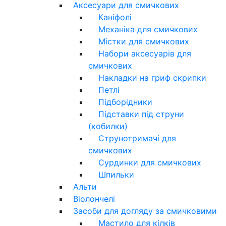
Аксесуари для смичкових
Каніфолі
Механіка для смичкових
Містки для смичкових
Набори аксесуарів для
смичкових
Накладки на гриф скрипки
Петлі
Підборідники
Підставки під струни
(кобилки)
Струнотримачі для
смичкових
Сурдинки для смичкових
Шпильки
Альти
Віолончелі
Засоби для догляду за смичковими
Мастило для кілків