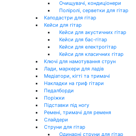
Очищувачі, кондиціонери
Поліролі, серветки для гітар
Каподастри для гітар
Кейси для гітар
Кейси для акустичних гітар
Кейси для бас-гітар
Кейси для електрогітар
Кейси для класичних гітар
Ключі для намотування струн
Лади, маркери для ладів
Медіатори, кігті та тримачі
Накладки на гриф гітари
Педалборди
Поріжки
Підставки під ногу
Ремені, тримачі для ременя
Слайдери
Струни для гітар
Одинарні струни для гітар