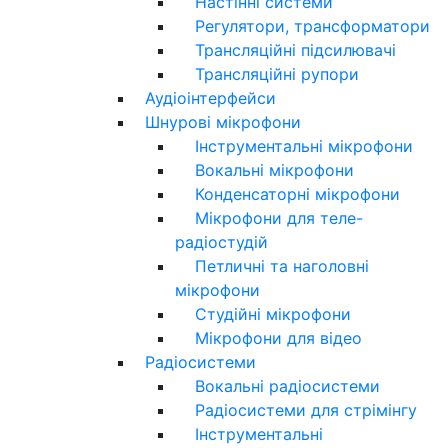
Настінні системи
Регулятори, трансформатори
Трансляційні підсилювачі
Трансляційні рупори
Аудіоінтерфейси
Шнурові мікрофони
Інструментальні мікрофони
Вокальні мікрофони
Конденсаторні мікрофони
Мікрофони для теле-
радіостудій
Петличні та наголовні
мікрофони
Студійні мікрофони
Мікрофони для відео
Радіосистеми
Вокальні радіосистеми
Радіосистеми для стрімінгу
Інструментальні