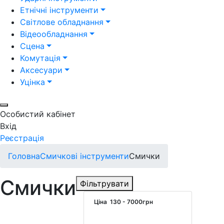
Етнічні інструменти
Світлове обладнання
Відеообладнання
Сцена
Комутація
Аксесуари
Уцінка
Особистий кабінет
Вхід
Реєстрація
Головна
Смичкові інструменти
Смички
Смички
Фільтрувати
Ціна
130
-
7000
грн