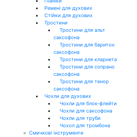
Піаніки
Ремені для духових
Стійки для духових
Тростини
Тростини для альт
саксофона
Тростини для баритон
саксофона
Тростини для кларнета
Тростини для сопрано
саксофона
Тростини для тенор
саксофона
Чохли для духових
Чохли для блок-флейти
Чохли для саксофона
Чохли для труби
Чохол для тромбона
Смичкові інструменти