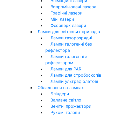
Анімаційні лазери
Випромінювачі лазера
Графічні лазери
Міні лазери
Феєрверк лазери
Лампи для світлових приладів
Лампи газорозрядні
Лампи галогенні без
рефлектора
Лампи галогенні з
рефлектором
Лампи для PAR
Лампи для стробоскопів
Лампи ультрафіолетові
Обладнання на лампах
Бліндери
Заливне світло
Зенітні прожектори
Рухомі голови