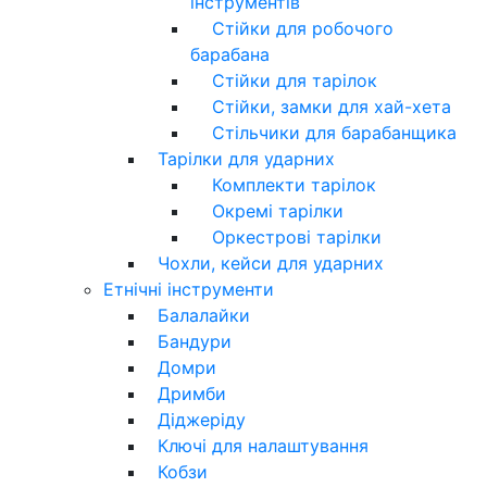
інструментів
Стійки для робочого
барабана
Стійки для тарілок
Стійки, замки для хай-хета
Стільчики для барабанщика
Тарілки для ударних
Комплекти тарілок
Окремі тарілки
Оркестрові тарілки
Чохли, кейси для ударних
Етнічні інструменти
Балалайки
Бандури
Домри
Дримби
Діджеріду
Ключі для налаштування
Кобзи