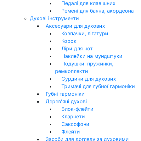
Педалі для клавішних
Ремені для баяна, акордеона
Духові інструменти
Аксесуари для духових
Ковпачки, лігатури
Корок
Ліри для нот
Наклейки на мундштуки
Подушки, пружинки,
ремкоплекти
Сурдини для духових
Тримачі для губної гармоніки
Губні гармоніки
Дерев'яні духові
Блок-флейти
Кларнети
Саксофони
Флейти
Засоби для догляду за духовими