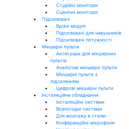
Студійні монітори
Сценічні монітори
Підсилювачі
Врізні модулі
Підсилювачі для навушників
Підсилювачі потужності
Мікшерні пульти
Аксесуари для мікшерних
пультів
Аналогові мікшерні пульти
Мікшерні пульти з
підсиленням
Цифрові мікшерні пульти
Інсталяційне обладнання
Інсталяційні системи
Всепогодні системи
Для монтажу в стелю
Конференційні мікрофони