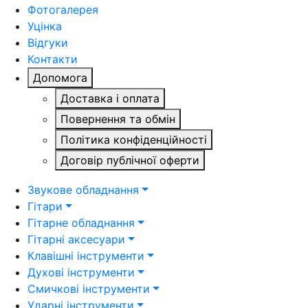
Фотогалерея
Уцінка
Відгуки
Контакти
Допомога
Доставка і оплата
Повернення та обмін
Політика конфіденційності
Договір публічної оферти
Звукове обладнання
Гітари
Гітарне обладнання
Гітарні аксесуари
Клавішні інструменти
Духові інструменти
Смичкові інструменти
Ударні інструменти