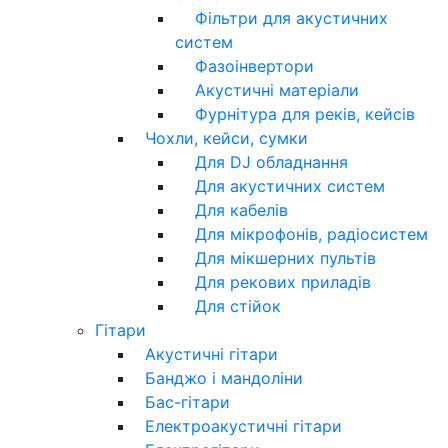
Фільтри для акустичних
систем
Фазоінвертори
Акустичні матеріали
Фурнітура для реків, кейсів
Чохли, кейси, сумки
Для DJ обладнання
Для акустичних систем
Для кабелів
Для мікрофонів, радіосистем
Для мікшерних пультів
Для рекових приладів
Для стійок
Гітари
Акустичні гітари
Банджо і мандоліни
Бас-гітари
Електроакустичні гітари