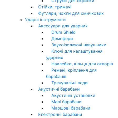
Струни для скрипки
Стійки, тримачі
Футляри, чохли для смичкових
Ударні інструменти
Аксесуари для ударних
Drum Shield
Демпфери
Звукоізолюючі навушники
Ключі для налаштування
ударних
Наклейки, кільця для отворів
Ремені, кріплення для
барабанів
Тренувальні педи
Акустичні барабани
Акустичні установки
Малі барабани
Маршові барабани
Електронні барабани