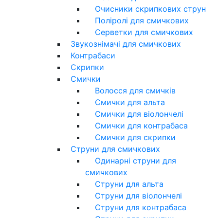
Очисники скрипкових струн
Поліролі для смичкових
Серветки для смичкових
Звукознімачі для смичкових
Контрабаси
Скрипки
Смички
Волосся для смичків
Смички для альта
Смички для віолончелі
Смички для контрабаса
Смички для скрипки
Струни для смичкових
Одинарні струни для
смичкових
Струни для альта
Струни для віолончелі
Струни для контрабаса