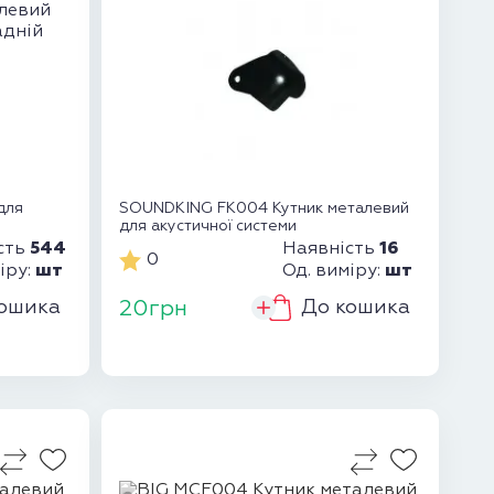
для
SOUNDKING FK004 Кутник металевий
для акустичної системи
544
16
сть
Наявність
0
шт
шт
іру:
Од. виміру:
ошика
До кошика
20грн