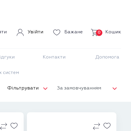
Кошик
яти
Увійти
Бажане
0
ідгуки
Контакти
Допомога
х систем
Фільтрувати