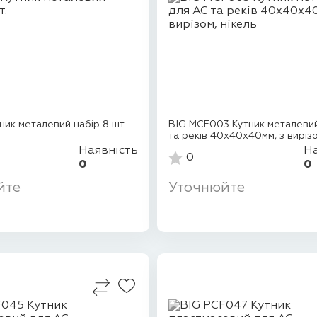
ник металевий набір 8 шт.
BIG MCF003 Кутник металеви
та реків 40х40х40мм, з вирізо
Наявність
На
0
0
0
йте
Уточнюйте