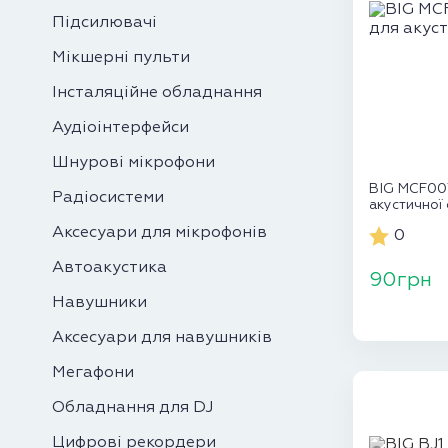
Підсилювачі
Мікшерні пульти
Інсталяційне обладнання
Аудіоінтерфейси
Шнурові мікрофони
BIG MCF007
Радіосистеми
акустичної
Аксесуари для мікрофонів
0
Автоакустика
90грн
Навушники
Аксесуари для навушників
Мегафони
Обладнання для DJ
Цифрові рекордери