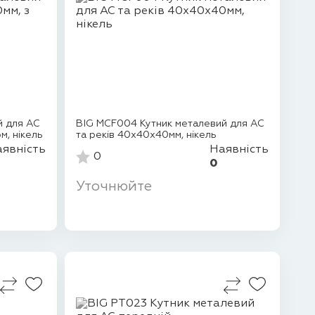
й для АС
BIG MCF004 Кутник металевий для АС
м, нікель
та реків 40х40х40мм, нікель
явність
Наявність
0
0
Уточнюйте