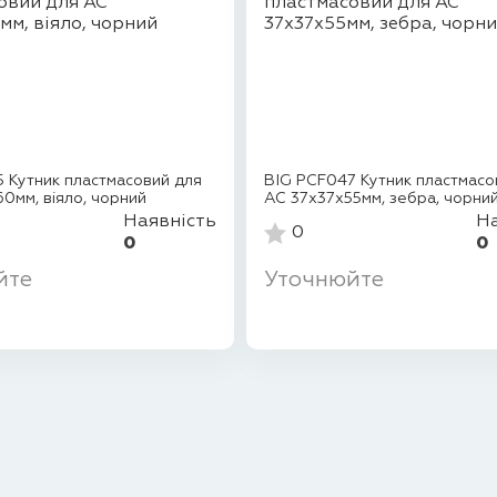
 Кутник пластмасовий для
BIG PCF047 Кутник пластмасо
0мм, віяло, чорний
АС 37х37х55мм, зебра, чорни
Наявність
На
0
0
0
йте
Уточнюйте