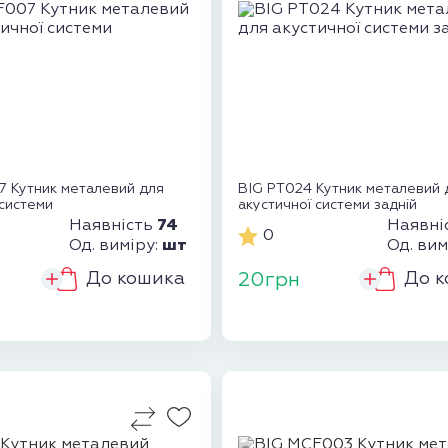
 Кутник металевий для
BIG PT024 Кутник металевий 
 системи
акустичної системи задній
74
Наявність
Наявні
0
шт
Од. виміру:
Од. вим
До кошика
До к
20грн