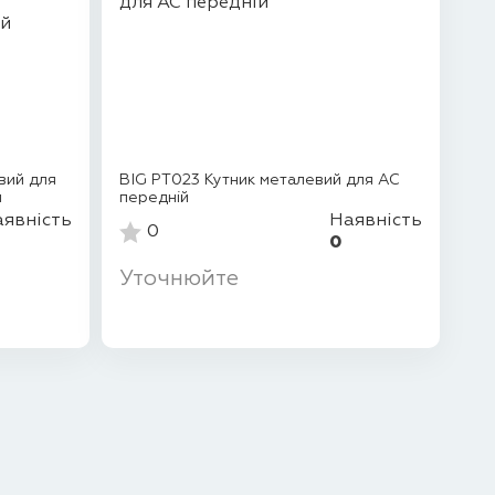
вий для
BIG PT023 Кутник металевий для АС
й
передній
явність
Наявність
0
0
Уточнюйте