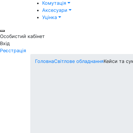
Комутація
Аксесуари
Уцінка
Особистий кабінет
Вхід
Реєстрація
Головна
Світлове обладнання
Кейси та су