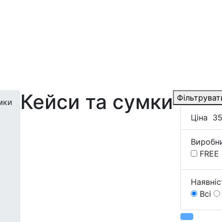
Кейси та сумки
Фільтруват
мки
Ціна
3
Виробн
FREE
Наявніс
Всі