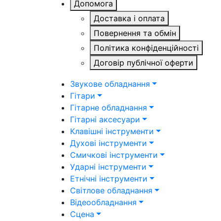
Допомога
Доставка і оплата
Повернення та обмін
Політика конфіденційності
Договір публічної оферти
Звукове обладнання
Гітари
Гітарне обладнання
Гітарні аксесуари
Клавішні інструменти
Духові інструменти
Смичкові інструменти
Ударні інструменти
Етнічні інструменти
Світлове обладнання
Відеообладнання
Сцена