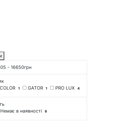
и
505
-
16650
грн
ик
 COLOR
GATOR
PRO LUX
1
1
4
ть
Немає в наявності
6