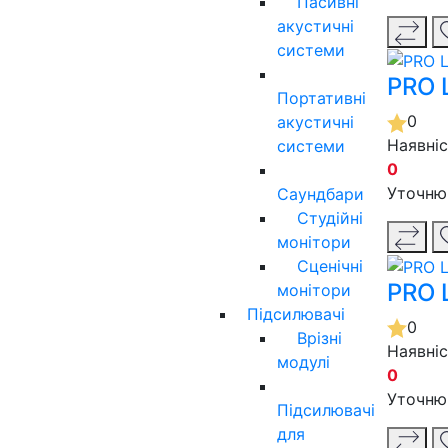
Пасивні
акустичні
системи
PRO 
Портативні
0
акустичні
Наявні
системи
0
Уточню
Саундбари
Студійні
монітори
Сценічні
PRO 
монітори
Підсилювачі
0
Врізні
Наявні
модулі
0
Уточню
Підсилювачі
для