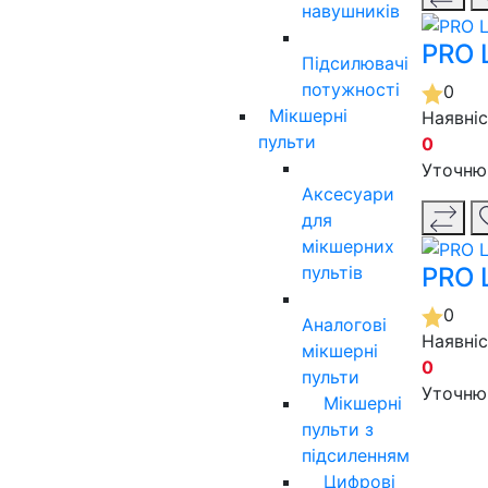
навушників
PRO 
Підсилювачі
потужності
0
Мікшерні
Наявні
пульти
0
Уточню
Аксесуари
для
мікшерних
пультів
PRO 
0
Аналогові
Наявні
мікшерні
0
пульти
Уточню
Мікшерні
пульти з
підсиленням
Цифрові