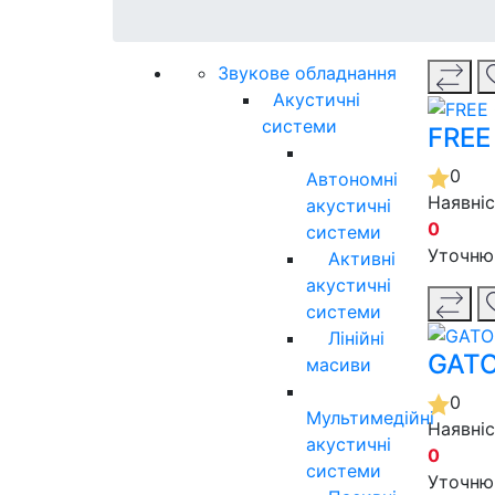
Звукове обладнання
Акустичні
системи
FREE
0
Автономні
Наявні
акустичні
0
системи
Уточню
Активні
акустичні
системи
Лінійні
GATO
масиви
0
Мультимедійні
Наявні
акустичні
0
системи
Уточню