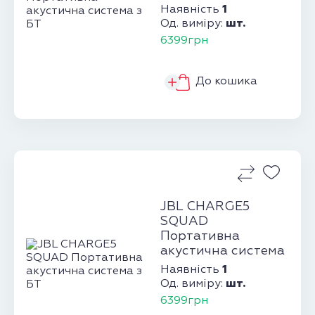
1
Наявність
шт.
Од. виміру:
6399грн
До кошика
JBL CHARGE5
SQUAD
Портативна
акустична система
з БТ
1
Наявність
шт.
Од. виміру:
6399грн