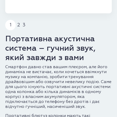
1
2
3
Портативна акустична
система – гучний звук,
який завжди з вами
Смартфон давно став вашим плеєром, але його
динаміка не вистачає, коли хочеться ввімкнути
музику на компанію, зробити тренування
драйвовішим або озвучити невелику подію. Саме
для цього існують портативні акустичні системи:
одна колонка або кілька динаміків в одному
корпусі з власним акумулятором, яка
підключається до телефону без дротів і дає
відчутно гучніший, насиченіший звук.
Портативні блютуз колонки мають такі