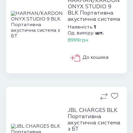
HARMAN/KARDON
ONYX STUDIO 9
BLK Портативна
акустична система
з БТ
1
Наявність
шт.
Од. виміру:
8999грн
До кошика
JBL CHARGE5 BLK
Портативна
акустична система
з БТ