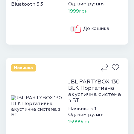
шт.
Од. виміру:
1999грн
До кошика
Новинка
JBL PARTYBOX 130
BLK Портативна
акустична система
з БТ
1
Наявність
шт
Од. виміру:
15999грн