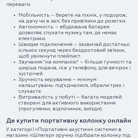
переваги:
Мобільність – берете на пікнік, у подорож,
на дачу чи в зал, без прив’язки до розетки.
Автономність – вбудована батарея
дозволяє слухати музику там, де немає
електрики.
Швидке підключення – зазвичай достатньо
кількох секунд через бездротовий зв’язок,
щоб увімкнути плейлист.
Звучання “на компанію” – більше гучності та
ширша подача, ніж у телефону, для вечірок і
зустрічей.
Зручність керування – мінімум
налаштувань: під’єдналися, обрали трек і
слухаєте.
Витривалість у побуті – багато моделей
створені для активного використання
(прогулянки, відпочинок, виїзди).
Де купити портативну колонку онлайн
У категорії «Портативні акустичні системи» в
магазині «Шлягер» зручно підібрати колонку під