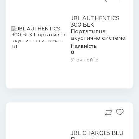
JBL AUTHENTICS
300 BLK
Портативна
акустична система
з БТ
Наявність
0
Уточнюйте
JBL CHARGE5 BLU