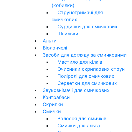
(кобилки)
Струнотримачі для
смичкових
Сурдинки для смичкових
Шпильки
Альти
Віолончелі
Засоби для догляду за смичковими
Мастило для кілків
Очисники скрипкових струн
Поліролі для смичкових
Серветки для смичкових
Звукознімачі для смичкових
Контрабаси
Скрипки
Смички
Волосся для смичків
Смички для альта