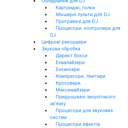
Обладнання для DJ
Картриджі, голки
Мікшерні пульти для DJ
Програвачі для DJ
Процесори, контролери для
DJ
Цифрові рекордери
Звукова обробка
Директ бокси
Еквалайзери
Енхансери
Компресори, лімітери
Кросовери
Максимайзери
Придушувачі зворотнього
зв'язку
Процесори для звукових
систем
Процесори ефектів