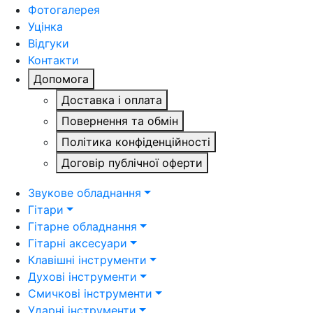
Фотогалерея
Уцінка
Відгуки
Контакти
Допомога
Доставка і оплата
Повернення та обмін
Політика конфіденційності
Договір публічної оферти
Звукове обладнання
Гітари
Гітарне обладнання
Гітарні аксесуари
Клавішні інструменти
Духові інструменти
Смичкові інструменти
Ударні інструменти