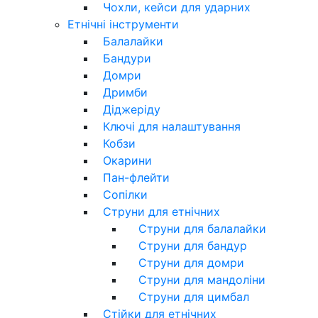
Чохли, кейси для ударних
Етнічні інструменти
Балалайки
Бандури
Домри
Дримби
Діджеріду
Ключі для налаштування
Кобзи
Окарини
Пан-флейти
Сопілки
Струни для етнічних
Струни для балалайки
Струни для бандур
Струни для домри
Струни для мандоліни
Струни для цимбал
Стійки для етнічних