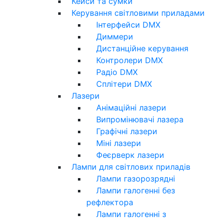
Кейси та сумки
Керування світловими приладами
Інтерфейси DMX
Диммери
Дистанційне керування
Контролери DMX
Радіо DMX
Сплітери DMX
Лазери
Анімаційні лазери
Випромінювачі лазера
Графічні лазери
Міні лазери
Феєрверк лазери
Лампи для світлових приладів
Лампи газорозрядні
Лампи галогенні без
рефлектора
Лампи галогенні з