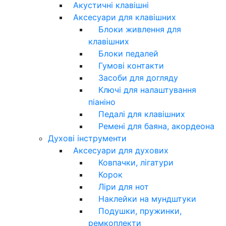
Акустичні клавішні
Аксесуари для клавішних
Блоки живлення для
клавішних
Блоки педалей
Гумові контакти
Засоби для догляду
Ключі для налаштування
піаніно
Педалі для клавішних
Ремені для баяна, акордеона
Духові інструменти
Аксесуари для духових
Ковпачки, лігатури
Корок
Ліри для нот
Наклейки на мундштуки
Подушки, пружинки,
ремкоплекти