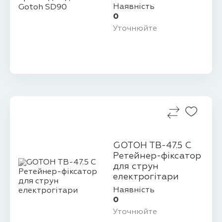
кілків Gotoh SD90
Наявність
0
Уточнюйте
GOTOH TB-47.5 C
Ретейнер-фіксатор
для струн
електрогітари
Наявність
0
Уточнюйте