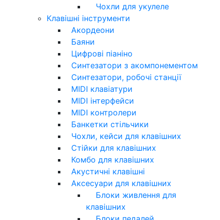
Чохли для укулеле
Клавішні інструменти
Акордеони
Баяни
Цифрові піаніно
Синтезатори з акомпонементом
Синтезатори, робочі станції
MIDI клавіатури
MIDI інтерфейси
MIDI контролери
Банкетки стільчики
Чохли, кейси для клавішних
Стійки для клавішних
Комбо для клавішних
Акустичні клавішні
Аксесуари для клавішних
Блоки живлення для
клавішних
Блоки педалей