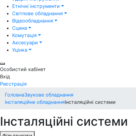
Етнічні інструменти
Світлове обладнання
Відеообладнання
Сцена
Комутація
Аксесуари
Уцінка
Особистий кабінет
Вхід
Реєстрація
Головна
Звукове обладнання
Інсталяційне обладнання
Інсталяційні системи
Інсталяційні системи
Фільтрувати