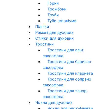
Горни
Тромбони
Труби
Туби, ефоніуми
Піаніки
Ремені для духових
Стійки для духових
Тростини
Тростини для альт
саксофона
Тростини для баритон
саксофона
Тростини для кларнета
Тростини для сопрано
саксофона
Тростини для тенор
саксофона
Чохли для духових
Чохли для блок-флейти