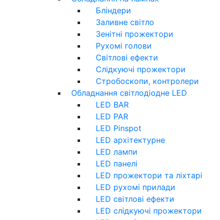
Бліндери
Заливне світло
Зенітні прожектори
Рухомі голови
Світлові ефекти
Слідкуючі прожектори
Стробоскопи, контролери
Обладнання світлодіодне LED
LED BAR
LED PAR
LED Pinspot
LED архітектурне
LED лампи
LED панелі
LED прожектори та ліхтарі
LED рухомі прилади
LED світлові ефекти
LED слідкуючі прожектори