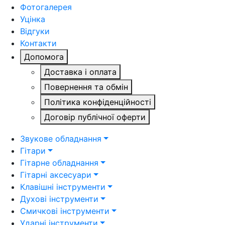
Фотогалерея
Уцінка
Відгуки
Контакти
Допомога
Доставка і оплата
Повернення та обмін
Політика конфіденційності
Договір публічної оферти
Звукове обладнання
Гітари
Гітарне обладнання
Гітарні аксесуари
Клавішні інструменти
Духові інструменти
Смичкові інструменти
Ударні інструменти