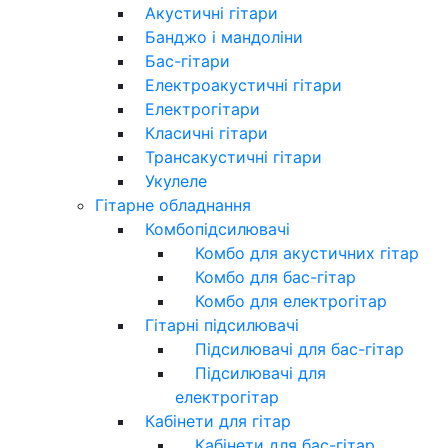
Акустичні гітари
Банджо і мандоліни
Бас-гітари
Електроакустичні гітари
Електрогітари
Класичні гітари
Трансакустичні гітари
Укулеле
Гітарне обладнання
Комбопідсилювачі
Комбо для акустичних гітар
Комбо для бас-гітар
Комбо для електрогітар
Гітарні підсилювачі
Підсилювачі для бас-гітар
Підсилювачі для
електрогітар
Кабінети для гітар
Кабінети для бас-гітар