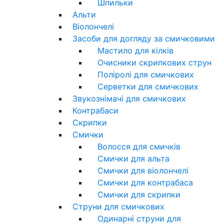
Шпильки
Альти
Віолончелі
Засоби для догляду за смичковими
Мастило для кілків
Очисники скрипкових струн
Поліролі для смичкових
Серветки для смичкових
Звукознімачі для смичкових
Контрабаси
Скрипки
Смички
Волосся для смичків
Смички для альта
Смички для віолончелі
Смички для контрабаса
Смички для скрипки
Струни для смичкових
Одинарні струни для