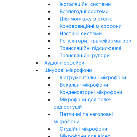
Інсталяційні системи
Всепогодні системи
Для монтажу в стелю
Конференційні мікрофони
Настінні системи
Регулятори, трансформатори
Трансляційні підсилювачі
Трансляційні рупори
Аудіоінтерфейси
Шнурові мікрофони
Інструментальні мікрофони
Вокальні мікрофони
Конденсаторні мікрофони
Мікрофони для теле-
радіостудій
Петличні та наголовні
мікрофони
Студійні мікрофони
Мікрофони для відео