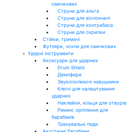
смичкових
Струни для альта
Струни для віолончелі
Струни для контрабаса
Струни для скрипки
Стійки, тримачі
Футляри, чохли для смичкових
Ударні інструменти
Аксесуари для ударних
Drum Shield
Демпфери
Звукоізолюючі навушники
Ключі для налаштування
ударних
Наклейки, кільця для отворів
Ремені, кріплення для
барабанів
Тренувальні педи
Акустичні барабани