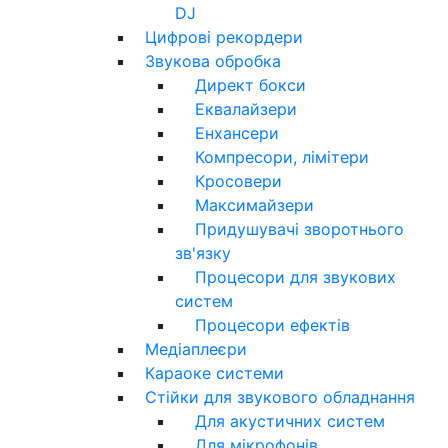
DJ
Цифрові рекордери
Звукова обробка
Директ бокси
Еквалайзери
Енхансери
Компресори, лімітери
Кросовери
Максимайзери
Придушувачі зворотнього
зв'язку
Процесори для звукових
систем
Процесори ефектів
Медіаплеєри
Караоке системи
Стійки для звукового обладнання
Для акустичних систем
Для мікрофонів