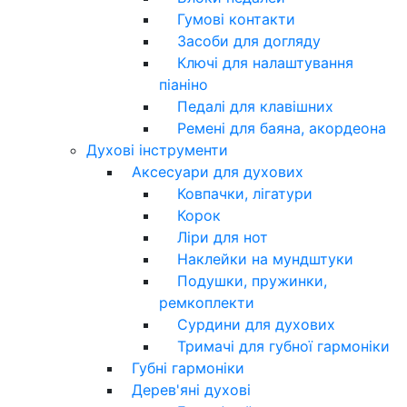
Гумові контакти
Засоби для догляду
Ключі для налаштування
піаніно
Педалі для клавішних
Ремені для баяна, акордеона
Духові інструменти
Аксесуари для духових
Ковпачки, лігатури
Корок
Ліри для нот
Наклейки на мундштуки
Подушки, пружинки,
ремкоплекти
Сурдини для духових
Тримачі для губної гармоніки
Губні гармоніки
Дерев'яні духові