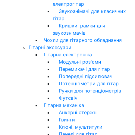
електрогітар
Звукознімачі для класичних
гітар
Кришки, рамки для
звукознімачів
Чохли для гітарного обладнання
Гітарні аксесуари
Гітарна електроніка
Модульні роз'єми
Перемикачі для гітар
Попередні підсилювачі
Потенціометри для гітар
Ручки для потенціометрів
Футсвіч
Гітарна механіка
Анкерні стержні
Гвинти
Ключі, мультитули
Панелі для гітар