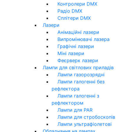
Контролери DMX
Радіо DMX
Сплітери DMX
Лазери
Анімаційні лазери
Випромінювачі лазера
Графічні лазери
Міні лазери
Феєрверк лазери
Лампи для світлових приладів
Лампи газорозрядні
Лампи галогенні без
рефлектора
Лампи галогенні з
рефлектором
Лампи для PAR
Лампи для стробоскопів
Лампи ультрафіолетові
Обладнання на лампах