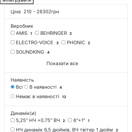
Ціна
210
-
28302
грн
Виробник
AMIS
BEHRINGER
1
2
ELECTRO-VOICE
PHONIC
3
2
SOUNDKING
4
Показати все
Наявність
Всі
В наявності
4
Немає в наявності
12
Динамік(и)
5,25" НЧ +0.75" ВЧ
6"+1"
2
1
НЧ динамік 6,5 дюймів, ВЧ твітер 1 дюйм
2