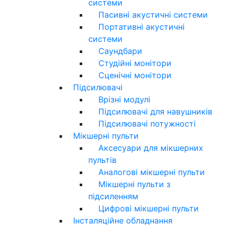
системи
Пасивні акустичні системи
Портативні акустичні
системи
Саундбари
Студійні монітори
Сценічні монітори
Підсилювачі
Врізні модулі
Підсилювачі для навушників
Підсилювачі потужності
Мікшерні пульти
Аксесуари для мікшерних
пультів
Аналогові мікшерні пульти
Мікшерні пульти з
підсиленням
Цифрові мікшерні пульти
Інсталяційне обладнання