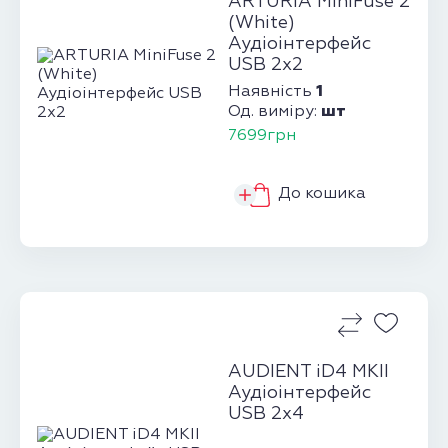
ARTURIA MiniFuse 2
(White)
Аудіоінтерфейс
USB 2х2
1
Наявність
шт
Од. виміру:
7699грн
До кошика
AUDIENT iD4 MKII
Аудіоінтерфейс
USB 2х4