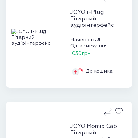
JOYO i-Plug
Гітарний
аудіоінтерфейс
3
Наявність
шт
Од. виміру:
1030грн
До кошика
JOYO Momix Cab
Гітарний