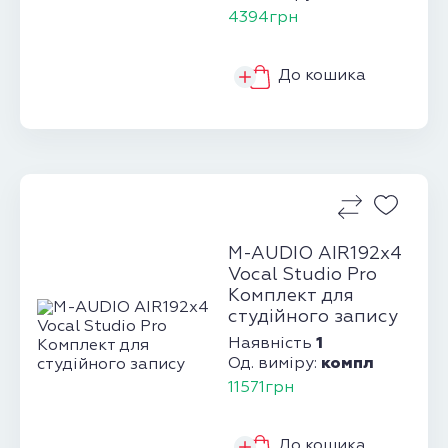
4394грн
До кошика
M-AUDIO AIR192x4
Vocal Studio Pro
Комплект для
студійного запису
1
Наявність
компл
Од. виміру:
11571грн
До кошика