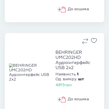
До кошика
BEHRINGER
UMC202HD
Аудіоінтерфейс
USB 2х2
1
Наявність
шт
Од. виміру:
4815грн
До кошика