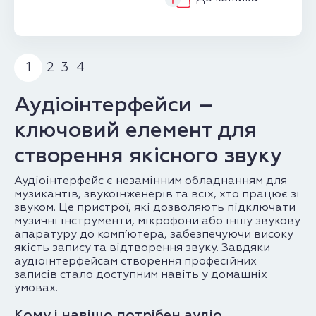
1
2
3
4
Аудіоінтерфейси –
ключовий елемент для
створення якісного звуку
Аудіоінтерфейс є незамінним обладнанням для
музикантів, звукоінженерів та всіх, хто працює зі
звуком. Це пристрої, які дозволяють підключати
музичні інструменти, мікрофони або іншу звукову
апаратуру до комп’ютера, забезпечуючи високу
якість запису та відтворення звуку. Завдяки
аудіоінтерфейсам створення професійних
записів стало доступним навіть у домашніх
умовах.
Кому і навіщо потрібен аудіо