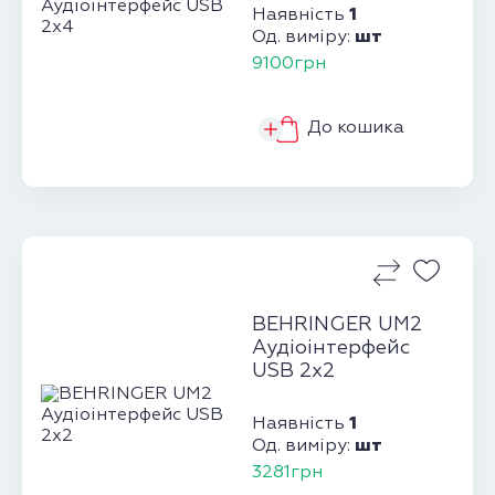
1
Наявність
шт
Од. виміру:
9100грн
До кошика
BEHRINGER UM2
Аудіоінтерфейс
USB 2х2
1
Наявність
шт
Од. виміру:
3281грн