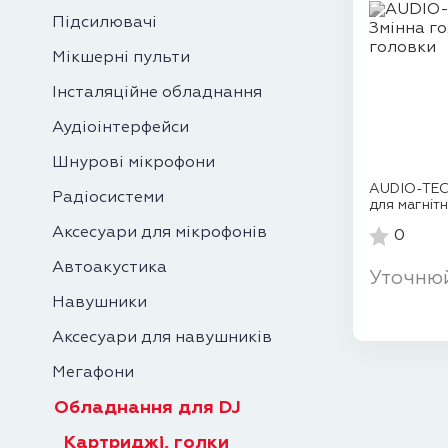
Підсилювачі
Мікшерні пульти
Інсталяційне обладнання
Аудіоінтерфейси
Шнурові мікрофони
AUDIO-TEC
Радіосистеми
для магнітн
Аксесуари для мікрофонів
0
Автоакустика
Уточню
Навушники
Аксесуари для навушників
Мегафони
Обладнання для DJ
Картриджі, голки