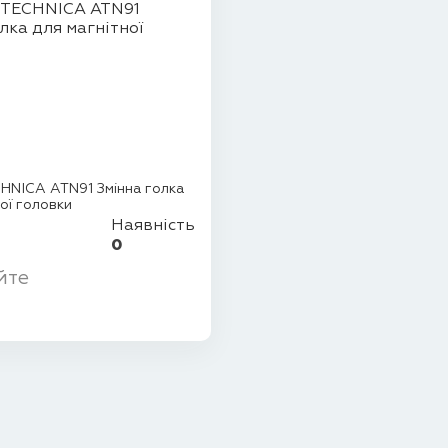
HNICA ATN91 Змінна голка
ої головки
Наявність
0
йте