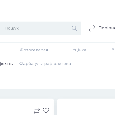
Порівн
Фотогалерея
Уцінка
В
фектів
Фарба ультрафіолетова