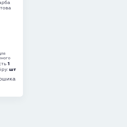
для
еного
1
сть
шт
іру:
ошика