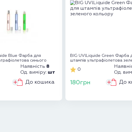
uide Blue Фарба для
BIG UVlLiquide Green Фарба 
ьтрафіолетова синього
штампів ультрафіолетова зел
кольору
8
Наявність
Наявні
0
шт
Од. виміру:
Од. вим
До кошика
До к
180грн