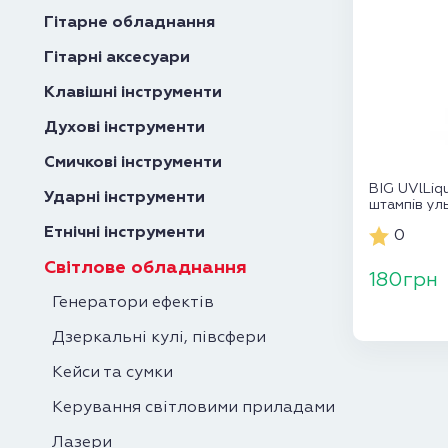
Гітарне обладнання
Гітарні аксесуари
Клавішні інструменти
Духові інструменти
Смичкові інструменти
BIG UVlLiq
Ударні інструменти
штампів ул
кольору
Етнічні інструменти
0
Світлове обладнання
180грн
Генератори ефектів
Дзеркальні кулі, півсфери
Кейси та сумки
Керування світловими приладами
Лазери