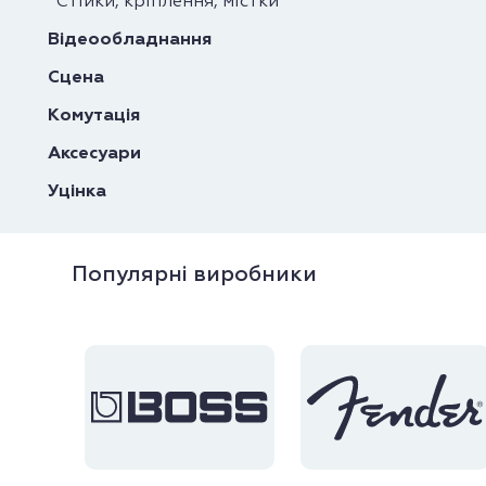
Стійки, кріплення, містки
Відеообладнання
Сцена
Комутація
Аксесуари
Уцінка
Популярні виробники