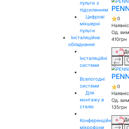
пульти з
PENN
підсиленням
Цифрові
0
мікшерні
Наявні
пульти
Од. вим
Інсталяційне
410грн
обладнання
Д
Інсталяційні
системи
PENN
Всепогодні
системи
0
Для
Наявні
монтажу в
Од. вим
стелю
135грн
Д
Конференційні
мікрофони