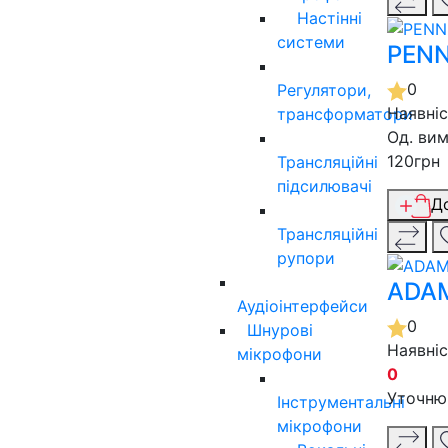
Настінні
системи
PENN
0
Регулятори,
Наявні
трансформатори
Од. вим
120грн
Трансляційні
підсилювачі
Д
Трансляційні
рупори
ADAM
Аудіоінтерфейси
0
Шнурові
Наявні
мікрофони
0
Уточню
Інструментальні
мікрофони