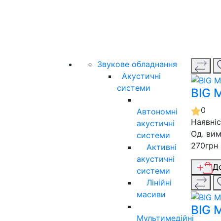
Звукове обладнання
Акустичні
системи
BIG 
0
Автономні
Наявні
акустичні
Од. вим
системи
270грн
Активні
акустичні
Д
системи
Лінійні
масиви
BIG 
Мультимедійні