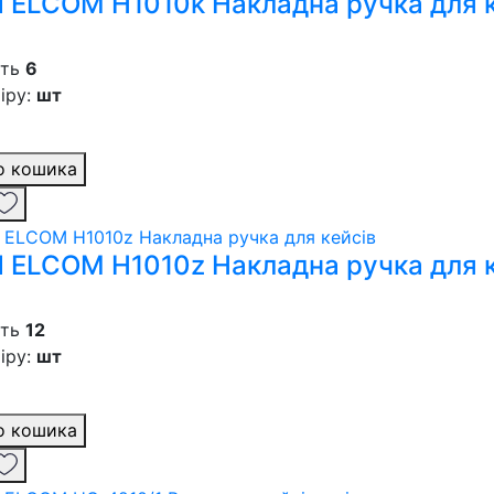
 ELCOM H1010k Накладна ручка для к
сть
6
іру:
шт
о кошика
 ELCOM H1010z Накладна ручка для к
сть
12
іру:
шт
о кошика