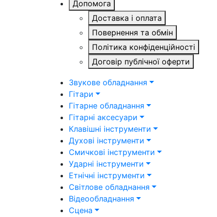
Допомога
Доставка і оплата
Повернення та обмін
Політика конфіденційності
Договір публічної оферти
Звукове обладнання
Гітари
Гітарне обладнання
Гітарні аксесуари
Клавішні інструменти
Духові інструменти
Смичкові інструменти
Ударні інструменти
Етнічні інструменти
Світлове обладнання
Відеообладнання
Сцена