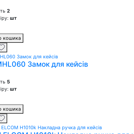
сть
2
іру:
шт
о кошика
MHL060 Замок для кейсів
сть
5
іру:
шт
о кошика