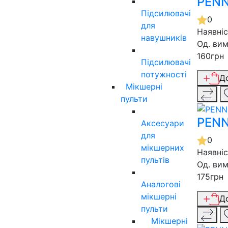
PENN
Підсилювачі
0
для
Наявні
навушників
Од. вим
160грн
Підсилювачі
потужності
Д
Мікшерні
пульти
PENN
Аксесуари
для
0
мікшерних
Наявні
пультів
Од. вим
175грн
Аналогові
мікшерні
Д
пульти
Мікшерні