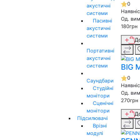
0
акустичні
Наявні
системи
Од. вим
Пасивні
180грн
акустичні
системи
Д
Портативні
акустичні
системи
BIG 
0
Саундбари
Наявні
Студійні
Од. вим
монітори
270грн
Сценічні
монітори
Д
Підсилювачі
Врізні
модулі