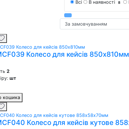
Всі
В наявності
8
MCF039 Колесо для кейсів 850x810мм
сть
2
іру:
шт
о кошика
MCF040 Колесо для кейсів кутове 85