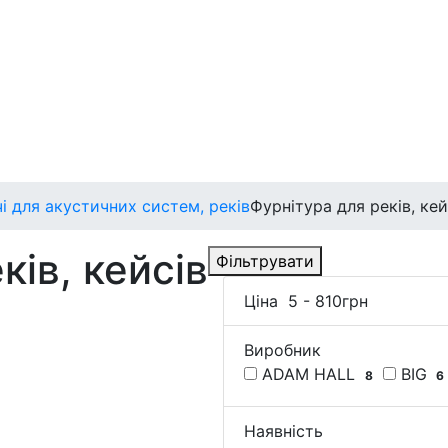
 для акустичних систем, реків
Фурнітура для реків, кей
ків, кейсів
Фільтрувати
Ціна
5
-
810
грн
Виробник
ADAM HALL
BIG
8
6
Наявність