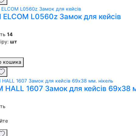
 ELCOM L0560z Замок для кейсів
сть
14
іру:
шт
о кошика
 HALL 1607 Замок для кейсів 69х38 м
сть
йте