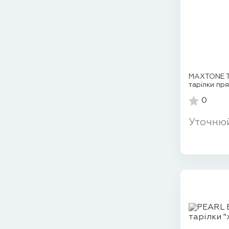
MAXTONE Ta
тарілки пр
0
Уточню