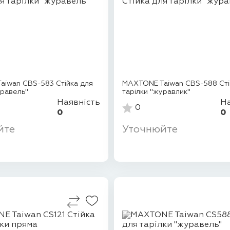
iwan CBS-583 Стійка для
MAXTONE Taiwan CBS-588 Сті
уравель"
тарілки "журавлик"
Наявність
На
0
0
0
йте
Уточнюйте