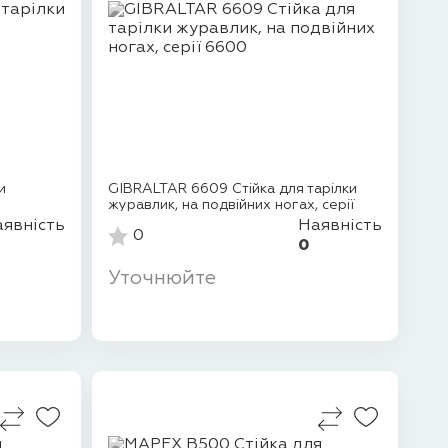
и
GIBRALTAR 6609 Стійка для тарілки
журавлик, на подвійних ногах, серії
660...
явність
Наявність
0
0
Уточнюйте