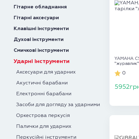
Гітарне обладнання
Гітарні аксесуари
Клавішні інструменти
Духові інструменти
Смичкові інструменти
YAMAHA CS6
Ударні інструменти
"журавлик"
Аксесуари для ударних
0
Акустичні барабани
5952гр
Електронні барабани
Засоби для догляду за ударними
Оркестрова перкусія
Палички для ударних
Перкусійні інструменти