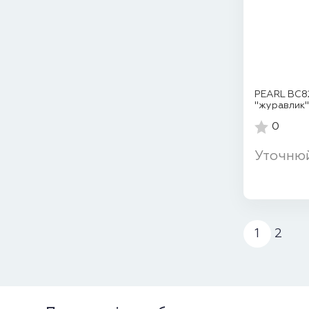
PEARL BC82
"журавлик"
0
Уточню
1
2