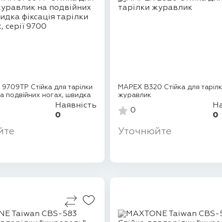
9709TP Стійка для тарілки
MAPEX B320 Стійка для таріл
а подвійних ногах, швидка
журавлик
Наявність
На
0
0
0
йте
Уточнюйте