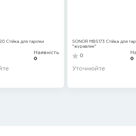
0 Стійка для тарілки
SONOR MBS173 Стійка для тар
"журавлик"
Наявність
На
0
0
0
йте
Уточнюйте