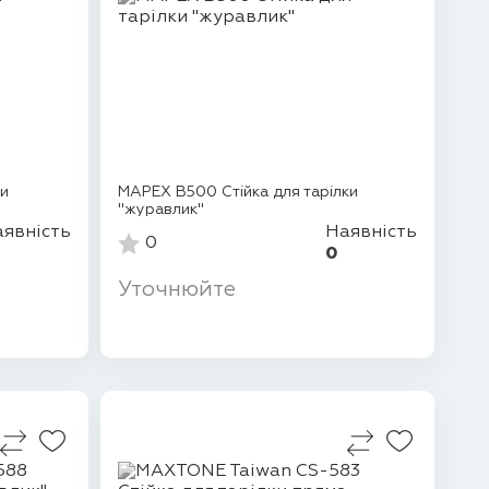
ки
MAPEX B500 Стійка для тарілки
"журавлик"
явність
Наявність
0
0
Уточнюйте