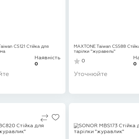
iwan CS121 Стійка для
MAXTONE Taiwan CS588 Стійк
яма
тарілки "журавель"
Наявність
На
0
0
0
йте
Уточнюйте