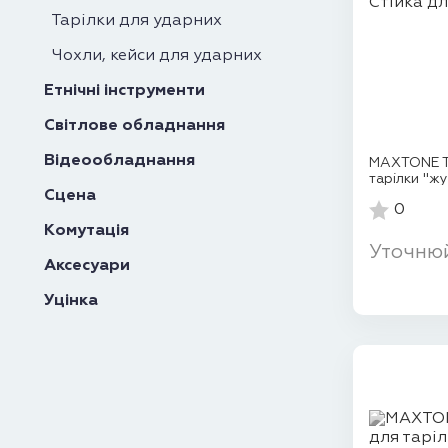
Тарілки для ударних
Чохли, кейси для ударних
Етнічні інструменти
Світлове обладнання
Відеообладнання
MAXTONE Ta
тарілки "ж
Сцена
0
Комутація
Уточню
Аксесуари
Уцінка