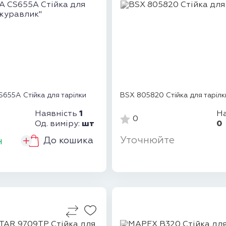
55A Стійка для тарілки
BSX 805820 Стійка для тарілк
1
На
Наявність
0
0
шт
Од. виміру:
Уточнюйте
До кошика
н