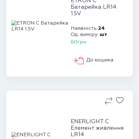
ETRON C
Батарейка LR14
1.5V
24
Наявність
шт
Од. виміру:
60грн
До кошика
ENERLIGHT C
Елемент живлення
LR14