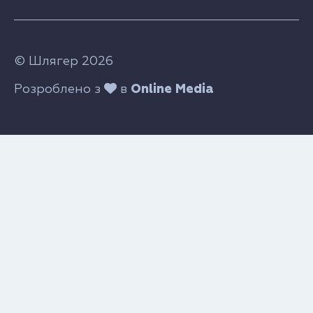
© Шлягер 2026
Розроблено з
в
Online Media