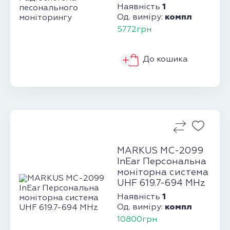
1
Наявність
компл
Од. виміру:
5772грн
До кошика
MARKUS MC-2099
InEar Персональна
моніторна система
UHF 619.7-694 MHz
1
Наявність
компл
Од. виміру:
10800грн