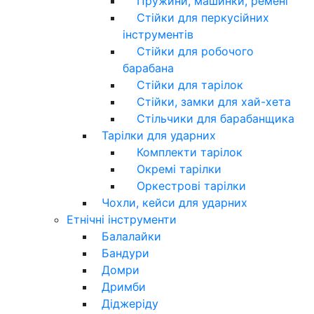
Пружини, машинки, ремені
Стійки для перкусійних
інструментів
Стійки для робочого
барабана
Стійки для тарілок
Стійки, замки для хай-хета
Стільчики для барабанщика
Тарілки для ударних
Комплекти тарілок
Окремі тарілки
Оркестрові тарілки
Чохли, кейси для ударних
Етнічні інструменти
Балалайки
Бандури
Домри
Дримби
Діджеріду