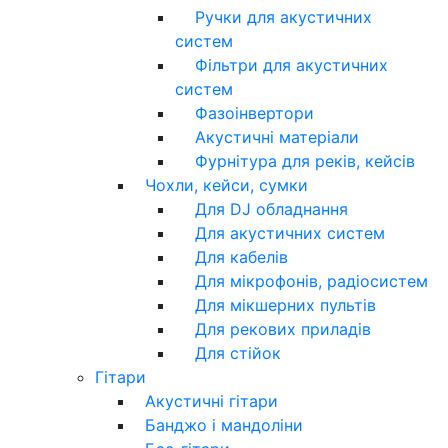
Ручки для акустичних
систем
Фільтри для акустичних
систем
Фазоінвертори
Акустичні матеріали
Фурнітура для реків, кейсів
Чохли, кейси, сумки
Для DJ обладнання
Для акустичних систем
Для кабелів
Для мікрофонів, радіосистем
Для мікшерних пультів
Для рекових приладів
Для стійок
Гітари
Акустичні гітари
Банджо і мандоліни