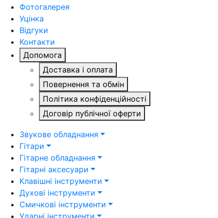
Фотогалерея
Уцінка
Відгуки
Контакти
Допомога
Доставка і оплата
Повернення та обмін
Політика конфіденційності
Договір публічної оферти
Звукове обладнання
Гітари
Гітарне обладнання
Гітарні аксесуари
Клавішні інструменти
Духові інструменти
Смичкові інструменти
Ударні інструменти