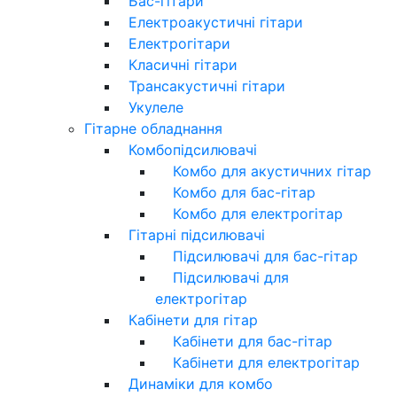
Бас-гітари
Електроакустичні гітари
Електрогітари
Класичні гітари
Трансакустичні гітари
Укулеле
Гітарне обладнання
Комбопідсилювачі
Комбо для акустичних гітар
Комбо для бас-гітар
Комбо для електрогітар
Гітарні підсилювачі
Підсилювачі для бас-гітар
Підсилювачі для
електрогітар
Кабінети для гітар
Кабінети для бас-гітар
Кабінети для електрогітар
Динаміки для комбо