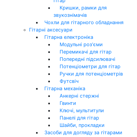
гітар
Кришки, рамки для
звукознімачів
Чохли для гітарного обладнання
Гітарні аксесуари
Гітарна електроніка
Модульні роз'єми
Перемикачі для гітар
Попередні підсилювачі
Потенціометри для гітар
Ручки для потенціометрів
Футсвіч
Гітарна механіка
Анкерні стержні
Гвинти
Ключі, мультитули
Панелі для гітар
Шайби, прокладки
Засоби для догляду за гітарами