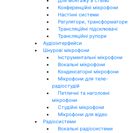
Для монтажу в стелю
Конференційні мікрофони
Настінні системи
Регулятори, трансформатори
Трансляційні підсилювачі
Трансляційні рупори
Аудіоінтерфейси
Шнурові мікрофони
Інструментальні мікрофони
Вокальні мікрофони
Конденсаторні мікрофони
Мікрофони для теле-
радіостудій
Петличні та наголовні
мікрофони
Студійні мікрофони
Мікрофони для відео
Радіосистеми
Вокальні радіосистеми