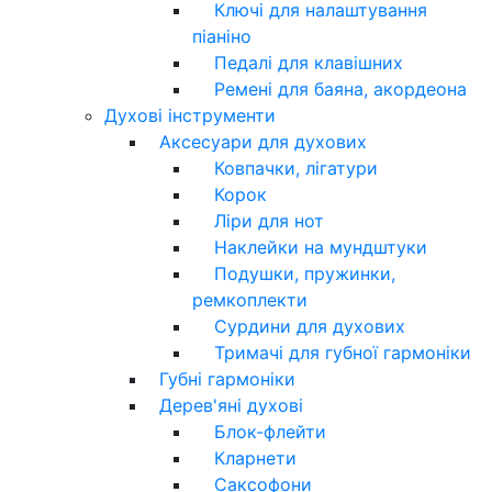
Ключі для налаштування
піаніно
Педалі для клавішних
Ремені для баяна, акордеона
Духові інструменти
Аксесуари для духових
Ковпачки, лігатури
Корок
Ліри для нот
Наклейки на мундштуки
Подушки, пружинки,
ремкоплекти
Сурдини для духових
Тримачі для губної гармоніки
Губні гармоніки
Дерев'яні духові
Блок-флейти
Кларнети
Саксофони