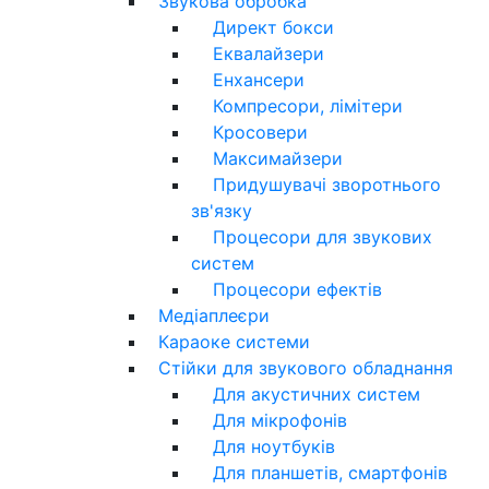
Звукова обробка
Директ бокси
Еквалайзери
Енхансери
Компресори, лімітери
Кросовери
Максимайзери
Придушувачі зворотнього
зв'язку
Процесори для звукових
систем
Процесори ефектів
Медіаплеєри
Караоке системи
Стійки для звукового обладнання
Для акустичних систем
Для мікрофонів
Для ноутбуків
Для планшетів, смартфонів