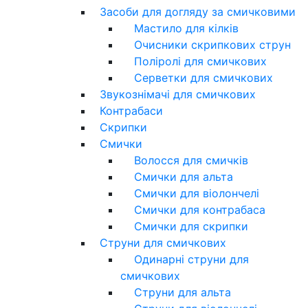
Засоби для догляду за смичковими
Мастило для кілків
Очисники скрипкових струн
Поліролі для смичкових
Серветки для смичкових
Звукознімачі для смичкових
Контрабаси
Скрипки
Смички
Волосся для смичків
Смички для альта
Смички для віолончелі
Смички для контрабаса
Смички для скрипки
Струни для смичкових
Одинарні струни для
смичкових
Струни для альта