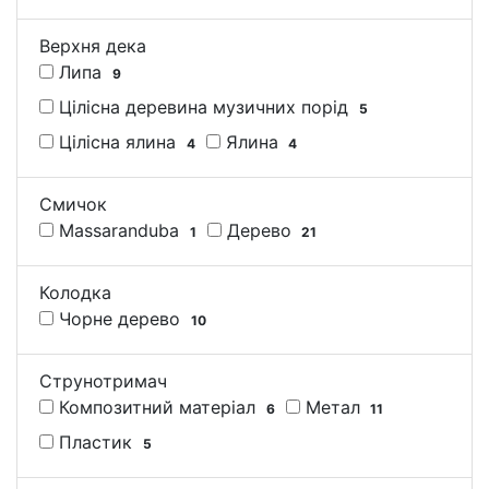
Верхня дека
Липа
9
Цілісна деревина музичних порід
5
Цілісна ялина
Ялина
4
4
Смичок
Massaranduba
Дерево
1
21
Колодка
Чорне дерево
10
Струнотримач
Композитний матеріал
Метал
6
11
Пластик
5