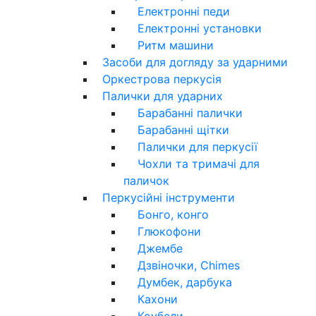
Електронні педи
Електронні установки
Ритм машини
Засоби для догляду за ударними
Оркестрова перкусія
Палички для ударних
Барабанні палички
Барабанні щітки
Палички для перкусії
Чохли та тримачі для
паличок
Перкусійні інструменти
Бонго, конго
Глюкофони
Джембе
Дзвіночки, Chimes
Думбек, дарбука
Кахони
Коубели