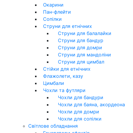
Окарини
Пан-флейти
Сопілки
Струни для етнічних
Струни для балалайки
Струни для бандур
Струни для домри
Струни для мандоліни
Струни для цимбал
Стійки для етнічних
Флажолети, казу
Цимбали
Чохли та футляри
Чохли для бандури
Чохли для баяна, акордеона
Чохли для домри
Чохли для сопілки
Світлове обладнання
Генератори ефектів