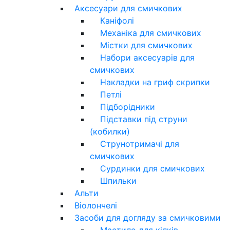
Аксесуари для смичкових
Каніфолі
Механіка для смичкових
Містки для смичкових
Набори аксесуарів для
смичкових
Накладки на гриф скрипки
Петлі
Підборідники
Підставки під струни
(кобилки)
Струнотримачі для
смичкових
Сурдинки для смичкових
Шпильки
Альти
Віолончелі
Засоби для догляду за смичковими
Мастило для кілків