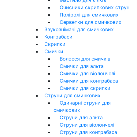
Очисники скрипкових струн
Поліролі для смичкових
Серветки для смичкових
Звукознімачі для смичкових
Контрабаси
Скрипки
Смички
Волосся для смичків
Смички для альта
Смички для віолончелі
Смички для контрабаса
Смички для скрипки
Струни для смичкових
Одинарні струни для
смичкових
Струни для альта
Струни для віолончелі
Струни для контрабаса