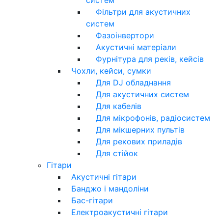
Фільтри для акустичних
систем
Фазоінвертори
Акустичні матеріали
Фурнітура для реків, кейсів
Чохли, кейси, сумки
Для DJ обладнання
Для акустичних систем
Для кабелів
Для мікрофонів, радіосистем
Для мікшерних пультів
Для рекових приладів
Для стійок
Гітари
Акустичні гітари
Банджо і мандоліни
Бас-гітари
Електроакустичні гітари