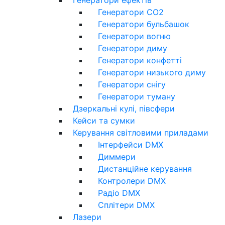
Генератори CO2
Генератори бульбашок
Генератори вогню
Генератори диму
Генератори конфетті
Генератори низького диму
Генератори снігу
Генератори туману
Дзеркальні кулі, півсфери
Кейси та сумки
Керування світловими приладами
Інтерфейси DMX
Диммери
Дистанційне керування
Контролери DMX
Радіо DMX
Сплітери DMX
Лазери