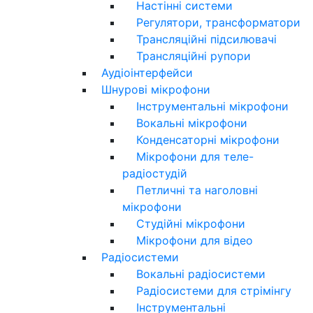
Настінні системи
Регулятори, трансформатори
Трансляційні підсилювачі
Трансляційні рупори
Аудіоінтерфейси
Шнурові мікрофони
Інструментальні мікрофони
Вокальні мікрофони
Конденсаторні мікрофони
Мікрофони для теле-
радіостудій
Петличні та наголовні
мікрофони
Студійні мікрофони
Мікрофони для відео
Радіосистеми
Вокальні радіосистеми
Радіосистеми для стрімінгу
Інструментальні