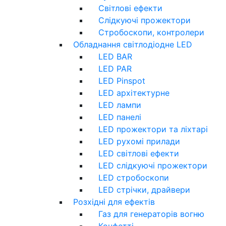
Світлові ефекти
Слідкуючі прожектори
Стробоскопи, контролери
Обладнання світлодіодне LED
LED BAR
LED PAR
LED Pinspot
LED архітектурне
LED лампи
LED панелі
LED прожектори та ліхтарі
LED рухомі прилади
LED світлові ефекти
LED слідкуючі прожектори
LED стробоскопи
LED стрічки, драйвери
Розхідні для ефектів
Газ для генераторів вогню
Конфетті