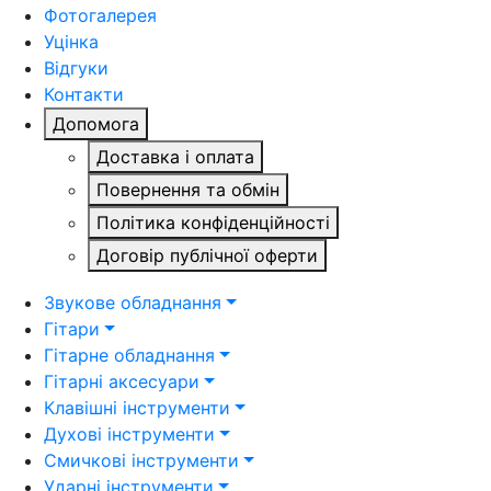
Фотогалерея
Уцінка
Відгуки
Контакти
Допомога
Доставка і оплата
Повернення та обмін
Політика конфіденційності
Договір публічної оферти
Звукове обладнання
Гітари
Гітарне обладнання
Гітарні аксесуари
Клавішні інструменти
Духові інструменти
Смичкові інструменти
Ударні інструменти