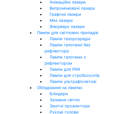
Анімаційні лазери
Випромінювачі лазера
Графічні лазери
Міні лазери
Феєрверк лазери
Лампи для світлових приладів
Лампи газорозрядні
Лампи галогенні без
рефлектора
Лампи галогенні з
рефлектором
Лампи для PAR
Лампи для стробоскопів
Лампи ультрафіолетові
Обладнання на лампах
Бліндери
Заливне світло
Зенітні прожектори
Рухомі голови