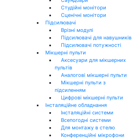
Студійні монітори
Сценічні монітори
Підсилювачі
Врізні модулі
Підсилювачі для навушників
Підсилювачі потужності
Мікшерні пульти
Аксесуари для мікшерних
пультів
Аналогові мікшерні пульти
Мікшерні пульти з
підсиленням
Цифрові мікшерні пульти
Інсталяційне обладнання
Інсталяційні системи
Всепогодні системи
Для монтажу в стелю
Конференційні мікрофони