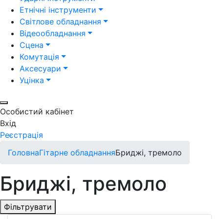
Етнічні інструменти
Світлове обладнання
Відеообладнання
Сцена
Комутація
Аксесуари
Уцінка
Особистий кабінет
Вхід
Реєстрація
Головна
Гітарне обладнання
Бриджі, тремоло
Бриджі, тремоло
Фільтрувати