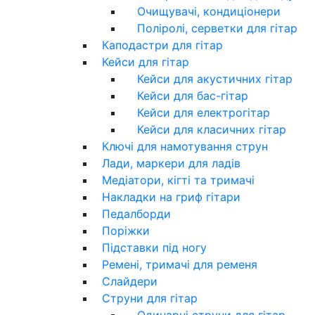
Очищувачі, кондиціонери
Поліролі, серветки для гітар
Каподастри для гітар
Кейси для гітар
Кейси для акустичних гітар
Кейси для бас-гітар
Кейси для електрогітар
Кейси для класичних гітар
Ключі для намотування струн
Лади, маркери для ладів
Медіатори, кігті та тримачі
Накладки на гриф гітари
Педалборди
Поріжки
Підставки під ногу
Ремені, тримачі для ременя
Слайдери
Струни для гітар
Одинарні струни для гітар