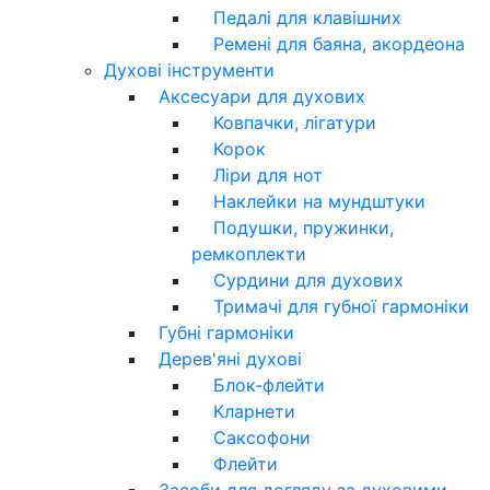
Педалі для клавішних
Ремені для баяна, акордеона
Духові інструменти
Аксесуари для духових
Ковпачки, лігатури
Корок
Ліри для нот
Наклейки на мундштуки
Подушки, пружинки,
ремкоплекти
Сурдини для духових
Тримачі для губної гармоніки
Губні гармоніки
Дерев'яні духові
Блок-флейти
Кларнети
Саксофони
Флейти
Засоби для догляду за духовими