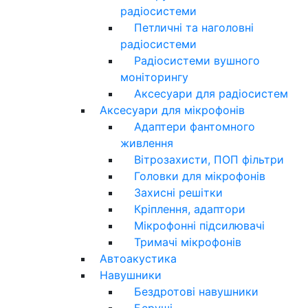
радіосистеми
Петличні та наголовні
радіосистеми
Радіосистеми вушного
моніторингу
Аксесуари для радіосистем
Аксесуари для мікрофонів
Адаптери фантомного
живлення
Вітрозахисти, ПОП фільтри
Головки для мікрофонів
Захисні решітки
Кріплення, адаптори
Мікрофонні підсилювачі
Тримачі мікрофонів
Автоакустика
Навушники
Бездротові навушники
Беруші