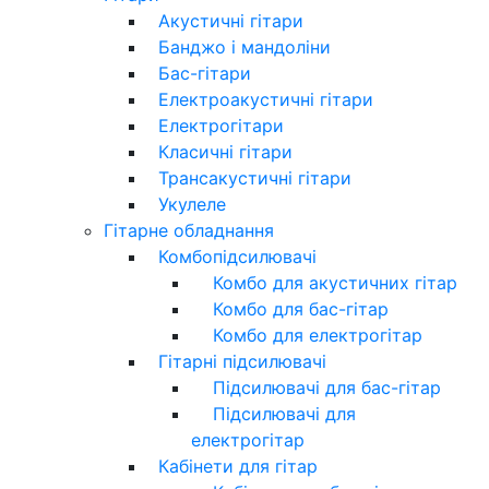
Акустичні гітари
Банджо і мандоліни
Бас-гітари
Електроакустичні гітари
Електрогітари
Класичні гітари
Трансакустичні гітари
Укулеле
Гітарне обладнання
Комбопідсилювачі
Комбо для акустичних гітар
Комбо для бас-гітар
Комбо для електрогітар
Гітарні підсилювачі
Підсилювачі для бас-гітар
Підсилювачі для
електрогітар
Кабінети для гітар