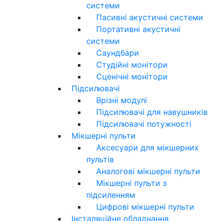
системи
Пасивні акустичні системи
Портативні акустичні
системи
Саундбари
Студійні монітори
Сценічні монітори
Підсилювачі
Врізні модулі
Підсилювачі для навушників
Підсилювачі потужності
Мікшерні пульти
Аксесуари для мікшерних
пультів
Аналогові мікшерні пульти
Мікшерні пульти з
підсиленням
Цифрові мікшерні пульти
Інсталяційне обладнання