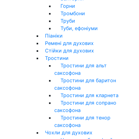
Горни
Тромбони
Труби
Туби, ефоніуми
Піаніки
Ремені для духових
Стійки для духових
Тростини
Тростини для альт
саксофона
Тростини для баритон
саксофона
Тростини для кларнета
Тростини для сопрано
саксофона
Тростини для тенор
саксофона
Чохли для духових