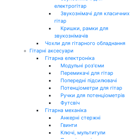
електрогітар
Звукознімачі для класичних
гітар
Кришки, рамки для
звукознімачів
Чохли для гітарного обладнання
Гітарні аксесуари
Гітарна електроніка
Модульні роз'єми
Перемикачі для гітар
Попередні підсилювачі
Потенціометри для гітар
Ручки для потенціометрів
Футсвіч
Гітарна механіка
Анкерні стержні
Гвинти
Ключі, мультитули