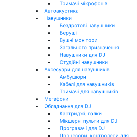
Тримачі мікрофонів
Автоакустика
Навушники
Бездротові навушники
Беруші
Вушні монітори
Загального призначення
Навушники для DJ
Студійні навушники
Аксесуари для навушників
Амбушюри
Кабелі для навушників
Тримачі для навушників
Мегафони
Обладнання для DJ
Картриджі, голки
Мікшерні пульти для DJ
Програвачі для DJ
Процесори, контролери для