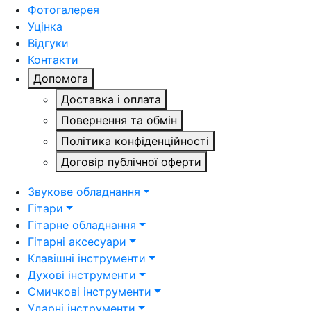
Фотогалерея
Уцінка
Відгуки
Контакти
Допомога
Доставка і оплата
Повернення та обмін
Політика конфіденційності
Договір публічної оферти
Звукове обладнання
Гітари
Гітарне обладнання
Гітарні аксесуари
Клавішні інструменти
Духові інструменти
Смичкові інструменти
Ударні інструменти