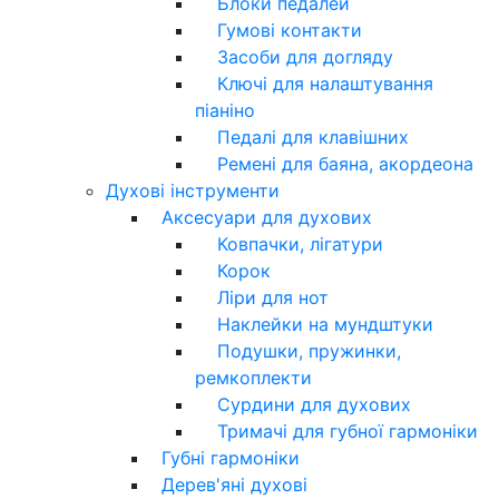
Блоки педалей
Гумові контакти
Засоби для догляду
Ключі для налаштування
піаніно
Педалі для клавішних
Ремені для баяна, акордеона
Духові інструменти
Аксесуари для духових
Ковпачки, лігатури
Корок
Ліри для нот
Наклейки на мундштуки
Подушки, пружинки,
ремкоплекти
Сурдини для духових
Тримачі для губної гармоніки
Губні гармоніки
Дерев'яні духові