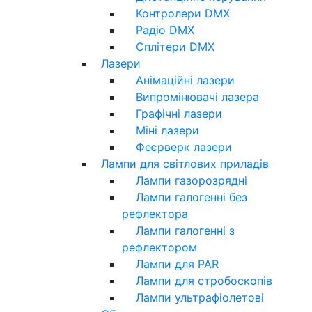
Контролери DMX
Радіо DMX
Сплітери DMX
Лазери
Анімаційні лазери
Випромінювачі лазера
Графічні лазери
Міні лазери
Феєрверк лазери
Лампи для світлових приладів
Лампи газорозрядні
Лампи галогенні без
рефлектора
Лампи галогенні з
рефлектором
Лампи для PAR
Лампи для стробоскопів
Лампи ультрафіолетові