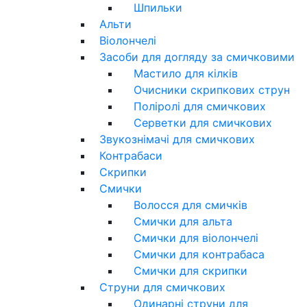
Шпильки
Альти
Віолончелі
Засоби для догляду за смичковими
Мастило для кілків
Очисники скрипкових струн
Поліролі для смичкових
Серветки для смичкових
Звукознімачі для смичкових
Контрабаси
Скрипки
Смички
Волосся для смичків
Смички для альта
Смички для віолончелі
Смички для контрабаса
Смички для скрипки
Струни для смичкових
Одинарні струни для