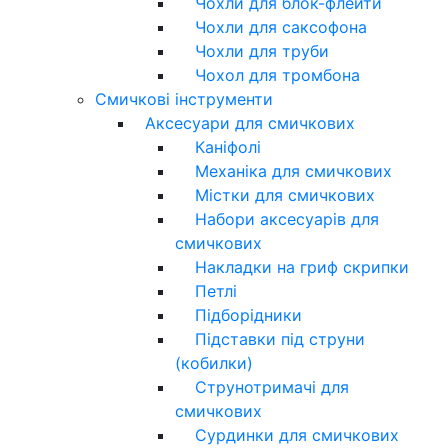
Чохли для блок-флейти
Чохли для саксофона
Чохли для труби
Чохол для тромбона
Смичкові інструменти
Аксесуари для смичкових
Каніфолі
Механіка для смичкових
Містки для смичкових
Набори аксесуарів для
смичкових
Накладки на гриф скрипки
Петлі
Підборідники
Підставки під струни
(кобилки)
Струнотримачі для
смичкових
Сурдинки для смичкових