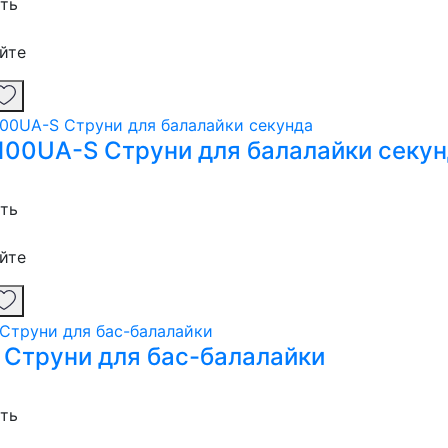
сть
йте
100UA-S Струни для балалайки секу
сть
йте
 Струни для бас-балалайки
сть