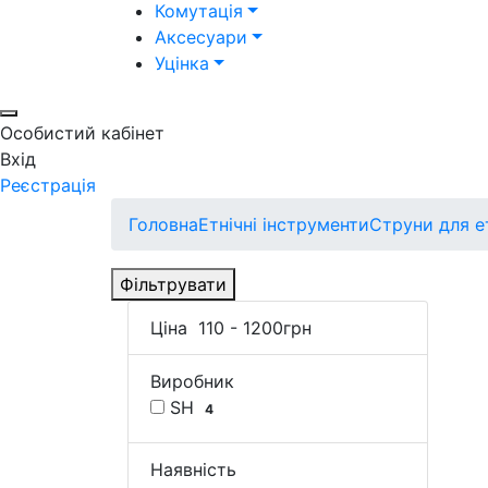
Комутація
Аксесуари
Уцінка
Особистий кабінет
Вхід
Реєстрація
Головна
Етнічні інструменти
Струни для е
Фільтрувати
Ціна
110
-
1200
грн
Виробник
SH
4
Наявність