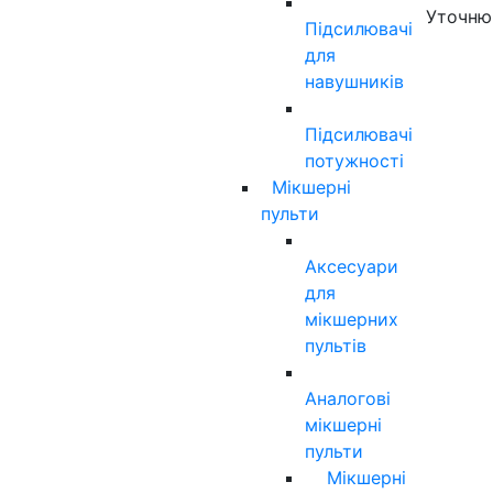
Уточню
Підсилювачі
для
навушників
Підсилювачі
потужності
Мікшерні
пульти
Аксесуари
для
мікшерних
пультів
Аналогові
мікшерні
пульти
Мікшерні