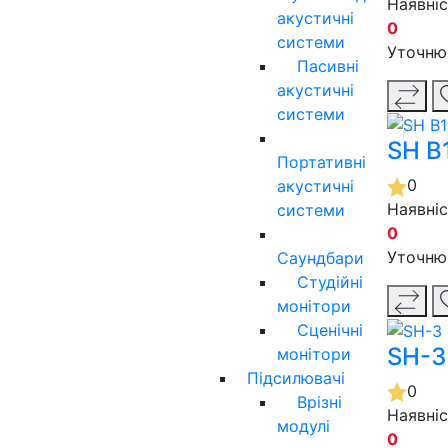
Наявні
акустичні
0
системи
Уточню
Пасивні
акустичні
системи
SH B
Портативні
0
акустичні
Наявні
системи
0
Уточню
Саундбари
Студійні
монітори
Сценічні
SH-3
монітори
Підсилювачі
0
Врізні
Наявні
модулі
0