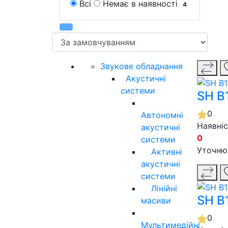
Всі
Немає в наявності
4
Звукове обладнання
Акустичні
системи
SH B
0
Автономні
Наявні
акустичні
0
системи
Уточню
Активні
акустичні
системи
Лінійні
SH B
масиви
0
Мультимедійні