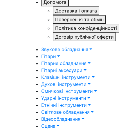
Допомога
Доставка і оплата
Повернення та обмін
Політика конфіденційності
Договір публічної оферти
Звукове обладнання
Гітари
Гітарне обладнання
Гітарні аксесуари
Клавішні інструменти
Духові інструменти
Смичкові інструменти
Ударні інструменти
Етнічні інструменти
Світлове обладнання
Відеообладнання
Сцена