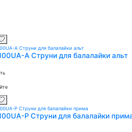
100UA-A Струни для балалайки альт
сть
йте
100UA-P Струни для балалайки прим