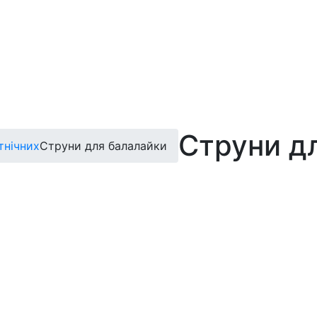
Струни д
тнічних
Струни для балалайки