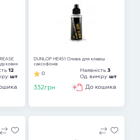
GREASE
DUNLOP HE451 Олива для клавіш
 духових
саксофонів
12
3
сть
Наявність
0
шт
шт
іру:
Од. виміру:
ошика
До кошика
332грн