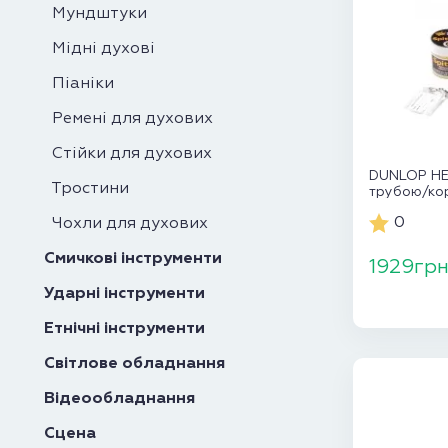
Мундштуки
Мідні духові
Піаніки
Ремені для духових
Стійки для духових
DUNLOP HE8
Тростини
трубою/ко
0
Чохли для духових
Смичкові інструменти
1929гр
Ударні інструменти
Етнічні інструменти
Світлове обладнання
Відеообладнання
Сцена