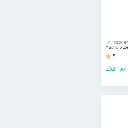
LA TROMBA 
Мастило дл
духових
5
232грн