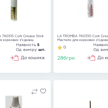
760315 Cork Grease Stick
LA TROMBA 760330 Cork Grea
я коркових з'єднань
Мастило для коркових з'єдна
5
Наявність
Наявні
0
шт.
Од. виміру:
Од. вим
До кошика
До к
286грн