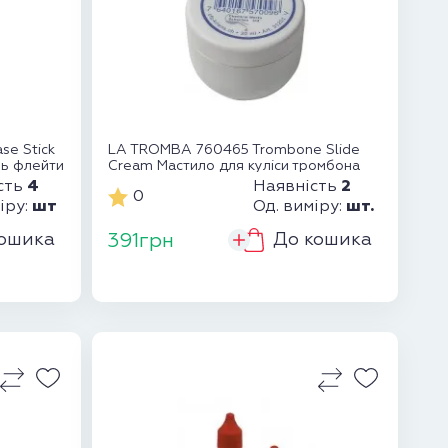
se Stick
LA TROMBA 760465 Trombone Slide
нь флейти
Cream Мастило для куліси тромбона
4
2
сть
Наявність
0
шт
шт.
іру:
Од. виміру:
ошика
До кошика
391грн