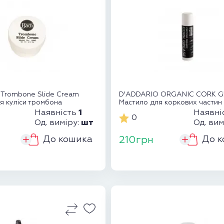
Trombone Slide Cream
D'ADDARIO ORGANIC CORK 
я куліси тромбона
Мастило для коркових частин
інструм...
1
Наявність
Наявні
0
шт
Од. виміру:
Од. вим
До кошика
До к
210грн