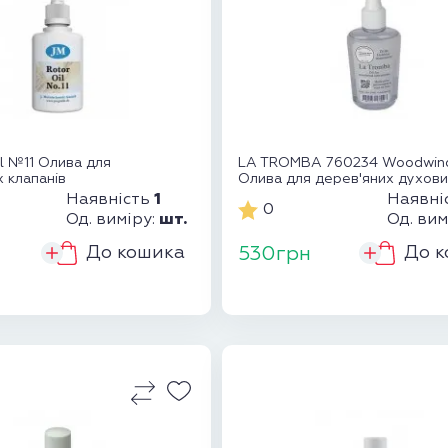
il №11 Олива для
LA TROMBA 760234 Woodwind
 клапанів
Олива для дерев'яних духов
1
Наявність
Наявні
0
шт.
Од. виміру:
Од. вим
До кошика
До к
530грн