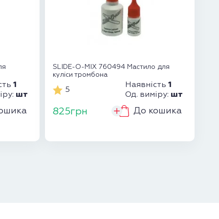
ля
SLIDE-O-MIX 760494 Мастило для
куліси тромбона
1
1
сть
Наявність
5
шт
шт
іру:
Од. виміру:
ошика
До кошика
825грн