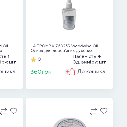
 Oil
LA TROMBA 760235 Woodwind Oil
их
Олива для дерев'яних духових
1
4
сть
Наявність
0
шт
шт
іру:
Од. виміру:
ошика
До кошика
360грн