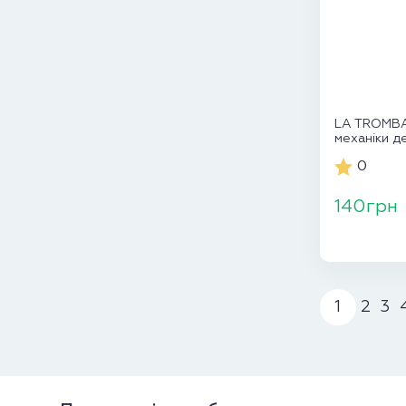
LA TROMBA
механіки д
0
140грн
1
2
3