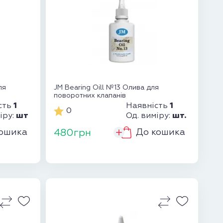
ля
JM Bearing Oill №13 Олива для
поворотних клапанів
1
1
сть
Наявність
0
шт
шт.
іру:
Од. виміру:
ошика
До кошика
480грн