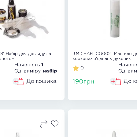
1 Набір для догляду за
J.MICHAEL CG002L Мастило д
рнетом
коркових з'єднань духових
1
Наявність
Наявні
0
набір
Од. виміру:
Од. вим
До кошика
До к
н
190грн