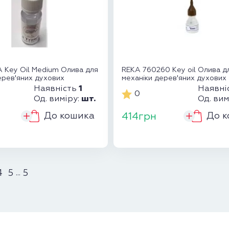
 Key Oil Medium Олива для
REKA 760260 Key oil Олива д
ерев'яних духових
механіки дерев'яних духових
інструментів
1
Наявність
Наявні
0
шт.
Од. виміру:
Од. вим
До кошика
До к
414грн
4
5
5
...