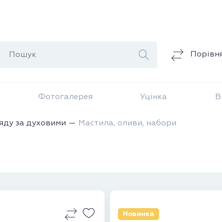
Порівн
Фотогалерея
Уцінка
В
яду за духовими
Мастила, оливи, набори
Новинка