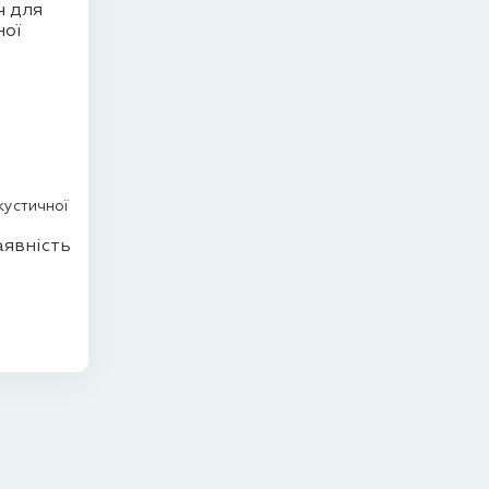
кустичної
явність