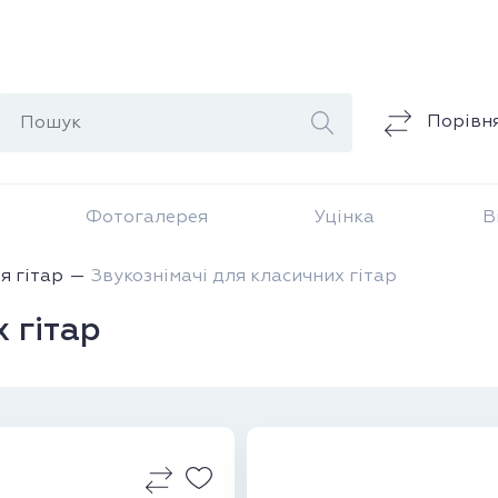
Порівн
Фотогалерея
Уцінка
В
я гітар
Звукознімачі для класичних гітар
 гітар