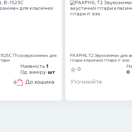
1525C П'єзозвукознімач для
PAXPHIL T2 Звукознімач для а
ітари
гітари класичної гітари п`езо
1
На
Наявність
0
0
шт
Од. виміру:
Уточнюйте
До кошика