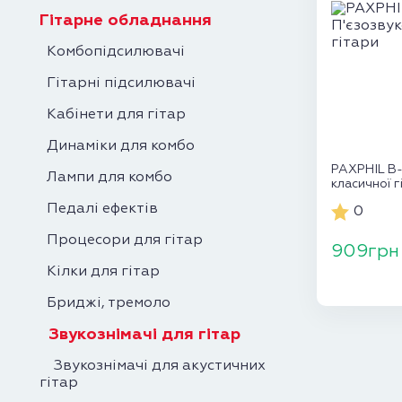
Гітарне обладнання
Комбопідсилювачі
Гітарні підсилювачі
Кабінети для гітар
Динаміки для комбо
PAXPHIL B-
Лампи для комбо
класичної г
Педалі ефектів
0
Процесори для гітар
909грн
Кілки для гітар
Бриджі, тремоло
Звукознімачі для гітар
Звукознімачі для акустичних
гітар