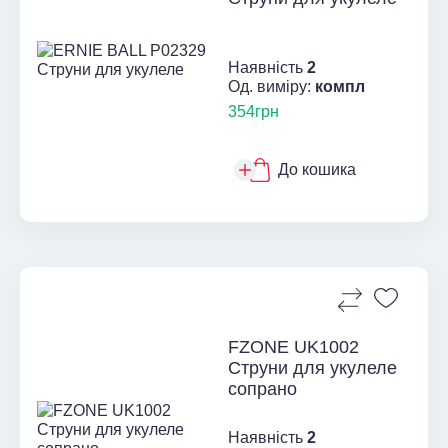
Наявність
2
Од. виміру:
компл
354грн
До кошика
FZONE UK1002
Струни для укулеле
сопрано
Наявність
2