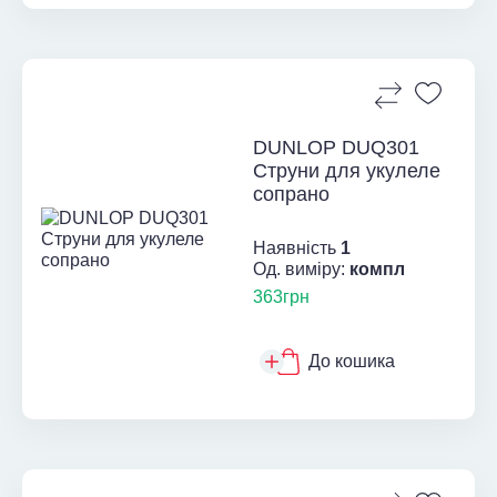
DUNLOP DUQ301
Струни для укулеле
сопрано
Наявність
1
Од. виміру:
компл
363грн
До кошика