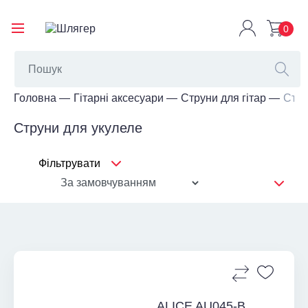
0
Головна
Гітарні аксесуари
Струни для гітар
Стру
Струни для укулеле
Фільтрувати
ALICE AU045-B