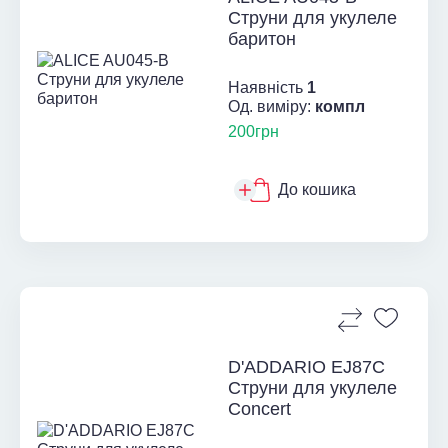
Струни для укулеле
баритон
Наявність
1
Од. виміру:
компл
200грн
До кошика
D'ADDARIO EJ87C
Струни для укулеле
Concert