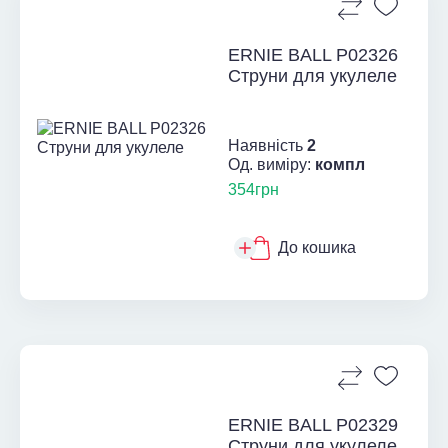
ERNIE BALL P02326
Струни для укулеле
Наявність
2
Од. виміру:
компл
354грн
До кошика
ERNIE BALL P02329
Струни для укулеле