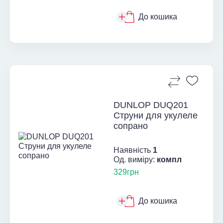
До кошика
DUNLOP DUQ201
Струни для укулеле
сопрано
Наявність
1
Од. виміру:
компл
329грн
До кошика