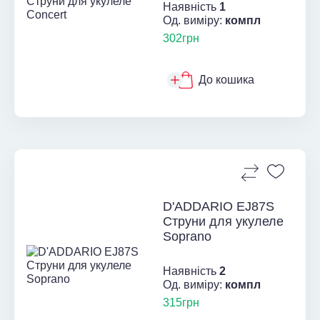
Наявність
1
Од. виміру:
компл
302грн
До кошика
D'ADDARIO EJ87S
Струни для укулеле
Soprano
Наявність
2
Од. виміру:
компл
315грн