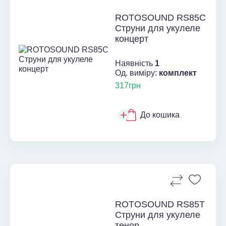
ROTOSOUND RS85C
Струни для укулеле
концерт
Наявність
1
Од. виміру:
комплект
317грн
До кошика
ROTOSOUND RS85T
Струни для укулеле
тенор