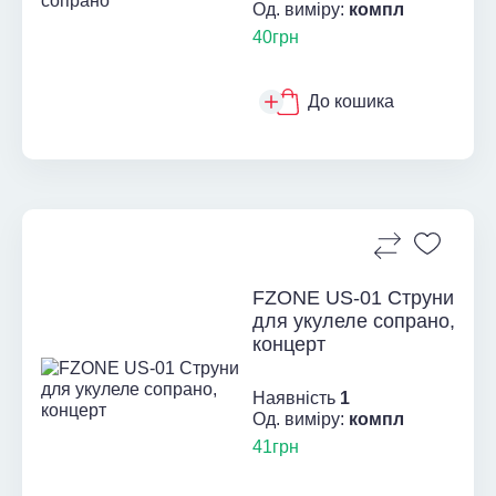
Од. виміру:
компл
40грн
До кошика
FZONE US-01 Струни
для укулеле сопрано,
концерт
Наявність
1
Од. виміру:
компл
41грн