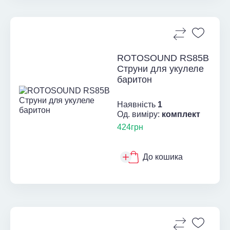
ROTOSOUND RS85B
Струни для укулеле
баритон
Наявність
1
Од. виміру:
комплект
424грн
До кошика