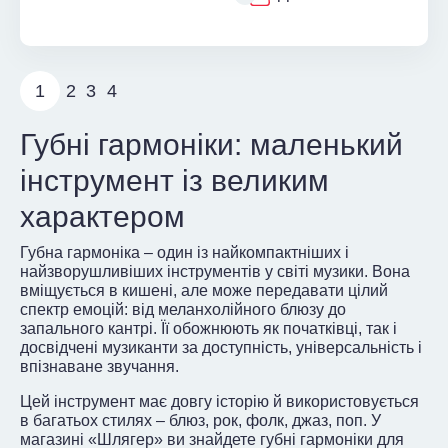
1
2
3
4
Губні гармоніки: маленький
інструмент із великим
характером
Губна гармоніка – один із найкомпактніших і
найзворушливіших інструментів у світі музики. Вона
вміщується в кишені, але може передавати цілий
спектр емоцій: від меланхолійного блюзу до
запального кантрі. Її обожнюють як початківці, так і
досвідчені музиканти за доступність, універсальність і
впізнаване звучання.
Цей інструмент має довгу історію й використовується
в багатьох стилях – блюз, рок, фолк, джаз, поп. У
магазині «Шлягер» ви знайдете губні гармоніки для