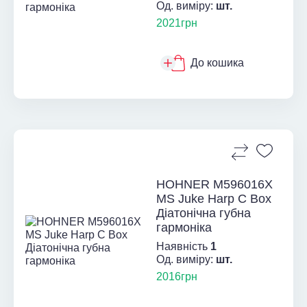
Од. виміру:
шт.
2021грн
До кошика
HOHNER M596016X
MS Juke Harp C Box
Діатонічна губна
гармоніка
Наявність
1
Од. виміру:
шт.
2016грн