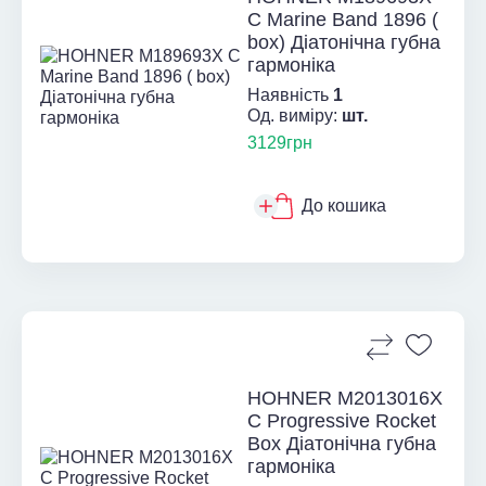
C Marine Band 1896 (
box) Діатонічна губна
гармоніка
Наявність
1
Од. виміру:
шт.
3129грн
До кошика
HOHNER M2013016X
C Progressive Rocket
Box Діатонічна губна
гармоніка