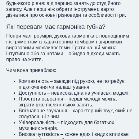
будь-якого рівня: від перших занять до студійного
запису. Але перш ніж обрати інструмент, варто
дізнатися про основні різновиди та особливості гри.
Які переваги має гармоніка губна?
Попри малі розміри, духова гармоніка є повноцінним
інструментом із характерним тембром і широкими
виразовими можливостями. Грати на ній можна
інтуїтивно або за нотами – обидва підходи мають
право на життя.
Чим вона приваблює:
Компактність – завжди під рукою, не потребує
підключення чи налаштування.
Доступність – невисока ціна на учнівські моделі.
Простота освоєння – перші мелодії можна
зіграти вже після кількох занять.
Впізнаване звучання – характерний звук, який не
сплутаєш ні з чим.
Універсальність – підходить для багатьох
музичних жанрів.
Висока чуттєвість – кожен вдих і видих впливає