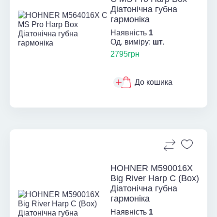
Діатонічна губна
гармоніка
Наявність
1
Од. виміру:
шт.
2795грн
До кошика
HOHNER M590016X
Big River Harp C (Box)
Діатонічна губна
гармоніка
Наявність
1