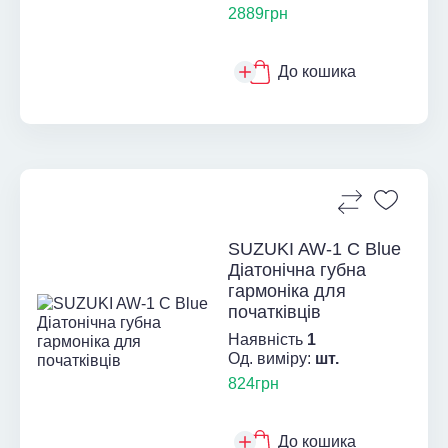
2889грн
До кошика
SUZUKI AW-1 C Blue
Діатонічна губна
гармоніка для
початківців
Наявність
1
Од. виміру:
шт.
824грн
До кошика