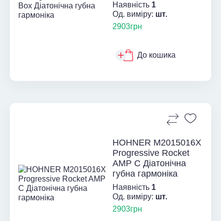
Наявність
1
Од. виміру:
шт.
2903грн
До кошика
HOHNER M2015016X
Progressive Rocket
AMP C Діатонічна
губна гармоніка
Наявність
1
Од. виміру:
шт.
2903грн