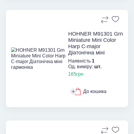
HOHNER M91301 Grn
Miniature Mini Color
Harp C-major
Діатонічна міні
гармо...
Наявність
1
Од. виміру:
шт.
165грн
До кошика