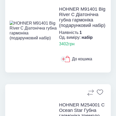
HOHNER M91401 Big
River C Діатонічна
губна гармоніка
(подарунковий набір)
Наявність
1
Од. виміру:
набір
3402грн
До кошика
HOHNER М254001 C
Ocean Star Губна
гармоніка тремоло