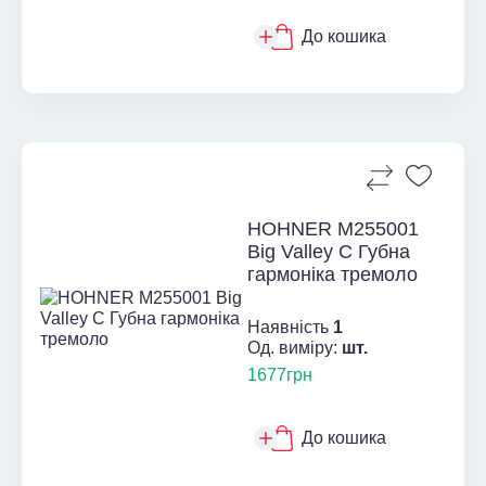
До кошика
HOHNER M255001
Big Valley C Губна
гармоніка тремоло
Наявність
1
Од. виміру:
шт.
1677грн
До кошика