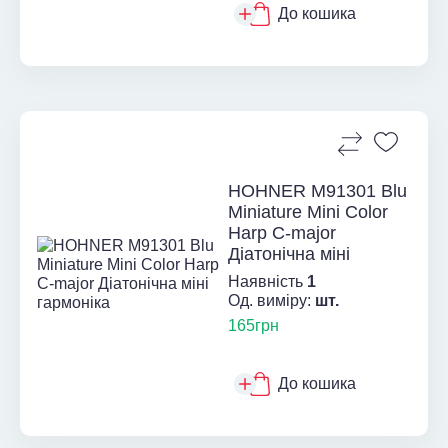
До кошика
HOHNER M91301 Blu
Miniature Mini Color
Harp C-major
Діатонічна міні
гармо...
Наявність
1
Од. виміру:
шт.
165грн
До кошика