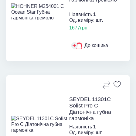
Наявність
1
Од. виміру:
шт.
1677грн
До кошика
SEYDEL 11301C
Solist Pro C
Діатонічна губна
гармоніка
Наявність
1
Од. виміру:
шт