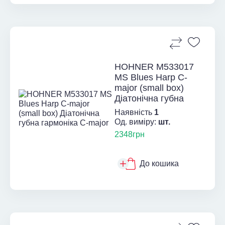
HOHNER M533017
MS Blues Harp C-
major (small box)
Діатонічна губна
гармоні...
Наявність
1
Од. виміру:
шт.
2348грн
До кошика