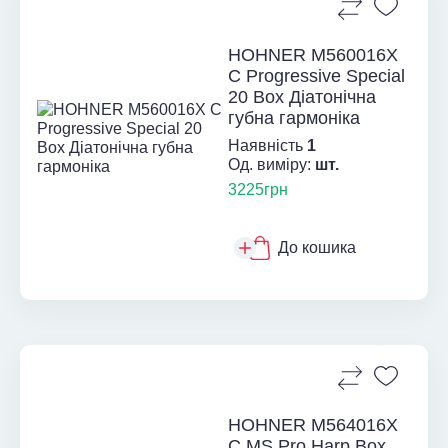
HOHNER M560016X
C Progressive Special
20 Box Діатонічна
губна гармоніка
Наявність
1
Од. виміру:
шт.
3225грн
До кошика
HOHNER M564016X
C MS Pro Harp Box